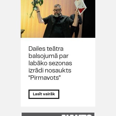
Dailes teātra
balsojumā par
labāko sezonas
izrādi nosaukts
“Pirmavots”
Lasīt vairāk