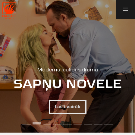
Moderna laulības drāma
SAPŅU NOVELE
Lasīt vairāk