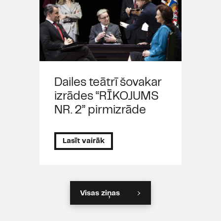
Dailes teātrī šovakar
izrādes “RĪKOJUMS
NR. 2” pirmizrāde
Lasīt vairāk
Visas ziņas