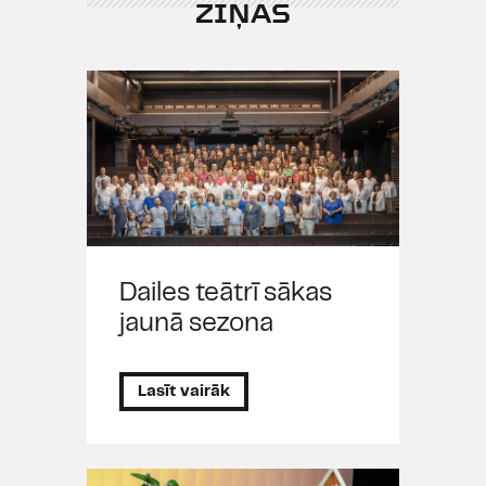
ZIŅAS
Dailes teātrī sākas
jaunā sezona
Lasīt vairāk