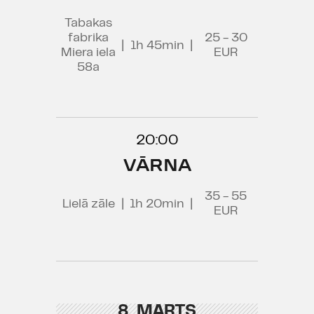
Tabakas
fabrika
25 - 30
|
1h 45min
|
Miera iela
EUR
58a
20:00
VĀRNA
35 - 55
Lielā zāle
|
1h 20min
|
EUR
8. MARTS