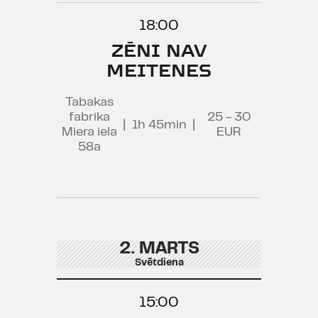
18:00
ZĒNI NAV
MEITENES
Tabakas
fabrika
25 - 30
|
1h 45min
|
Miera iela
EUR
58a
2. MARTS
Svētdiena
15:00