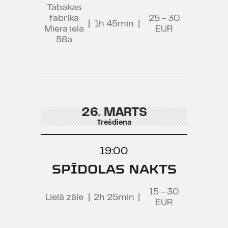
Tabakas
fabrika
25 - 30
|
1h 45min
|
Miera iela
EUR
58a
26. MARTS
Trešdiena
19:00
SPĪDOLAS NAKTS
15 - 30
Lielā zāle
|
2h 25min
|
EUR