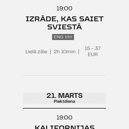
19:00
IZRĀDE, KAS SAIET
SVIESTĀ
ENG titri
15 - 37
Lielā zāle
|
2h 10min
|
EUR
21. MARTS
Piektdiena
19:00
KALIFORNIJAS