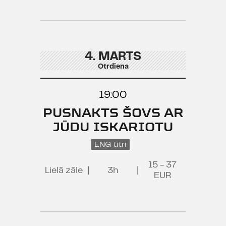
4. MARTS
Otrdiena
19:00
PUSNAKTS ŠOVS AR
JŪDU ISKARIOTU
ENG titri
15 - 37
Lielā zāle
|
3h
|
EUR