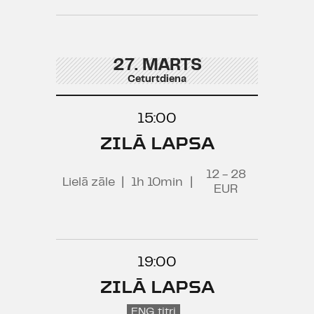
27. MARTS
Ceturtdiena
15:00
ZILĀ LAPSA
12 - 28
Lielā zāle
|
1h 10min
|
EUR
19:00
ZILĀ LAPSA
ENG titri