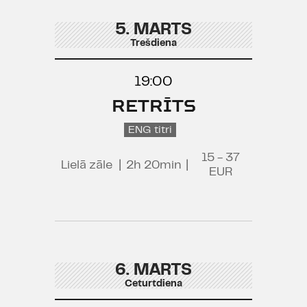
5. MARTS
Trešdiena
19:00
RETRĪTS
ENG titri
15 - 37
Lielā zāle
|
2h 20min
|
EUR
6. MARTS
Ceturtdiena