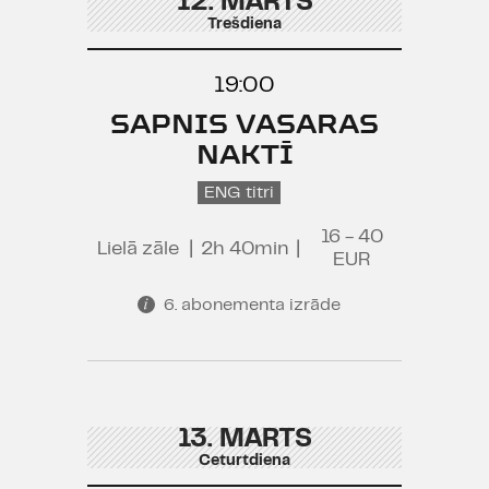
12. MARTS
Trešdiena
19:00
SAPNIS VASARAS
NAKTĪ
ENG titri
16 - 40
Lielā zāle
|
2h 40min
|
EUR
6. abonementa izrāde
13. MARTS
Ceturtdiena