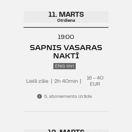
11. MARTS
Otrdiena
19:00
SAPNIS VASARAS
NAKTĪ
ENG titri
16 - 40
Lielā zāle
|
2h 40min
|
EUR
5. abonementa izrāde