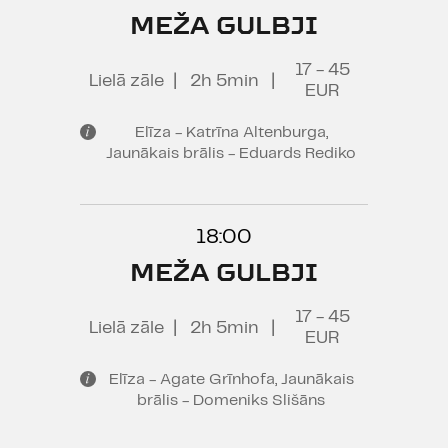
MEŽA GULBJI
17 - 45
Lielā zāle
|
2h 5min
|
EUR
Elīza - Katrīna Altenburga,
Jaunākais brālis - Eduards Rediko
18:00
MEŽA GULBJI
17 - 45
Lielā zāle
|
2h 5min
|
EUR
Elīza - Agate Grīnhofa, Jaunākais
brālis - Domeniks Slišāns