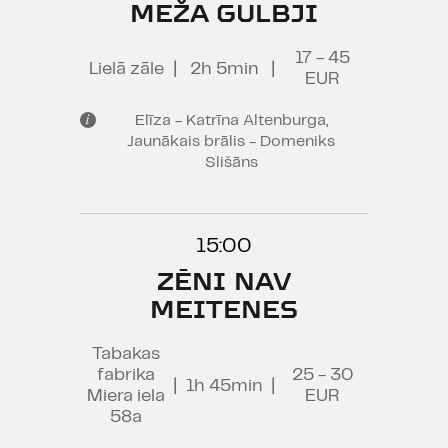
MEŽA GULBJI
17 - 45
Lielā zāle
|
2h 5min
|
EUR
Elīza - Katrīna Altenburga,
Jaunākais brālis - Domeniks
Slišāns
15:00
ZĒNI NAV
MEITENES
Tabakas
fabrika
25 - 30
|
1h 45min
|
Miera iela
EUR
58a