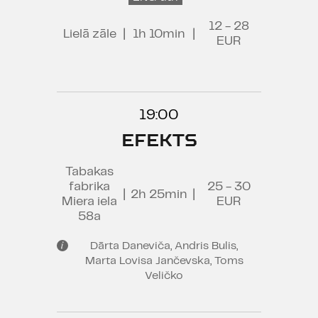
12 - 28
Lielā zāle
|
1h 10min
|
EUR
19:00
EFEKTS
Tabakas
fabrika
25 - 30
|
2h 25min
|
Miera iela
EUR
58a
Dārta Daneviča, Andris Bulis,
Marta Lovisa Jančevska, Toms
Veličko