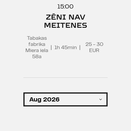
15:00
ZĒNI NAV
MEITENES
Tabakas
fabrika
25 - 30
|
1h 45min
|
Miera iela
EUR
58a