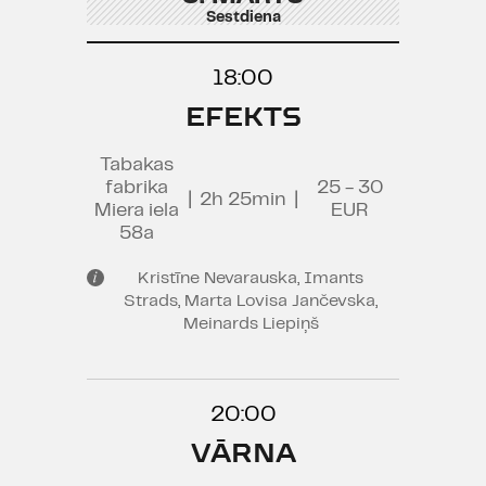
Sestdiena
18:00
EFEKTS
Tabakas
fabrika
25 - 30
|
2h 25min
|
Miera iela
EUR
58a
Kristīne Nevarauska, Imants
Strads, Marta Lovisa Jančevska,
Meinards Liepiņš
20:00
VĀRNA