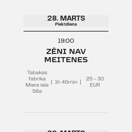
28. MARTS
Piektdiena
19:00
ZĒNI NAV
MEITENES
Tabakas
fabrika
25 - 30
|
1h 45min
|
Miera iela
EUR
58a