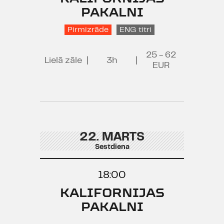
PAKALNI
Pirmizrāde
ENG titri
25 - 62
Lielā zāle
|
3h
|
EUR
22. MARTS
Sestdiena
18:00
KALIFORNIJAS
PAKALNI