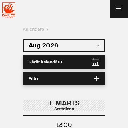
Kalendārs
›
Rādīt kalendāru
Filtri
1. MARTS
Sestdiena
13:00