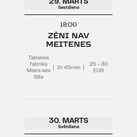
29. MARTS
Sestdiena
18:00
ZĒNI NAV
MEITENES
Tabakas
fabrika
25 - 30
|
1h 45min
|
Miera iela
EUR
58a
30. MARTS
Svētdiena