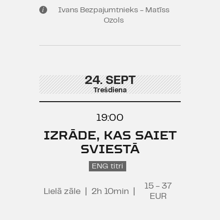
Ivans Bezpajumtnieks - Matīss
Ozols
24. SEPT
Trešdiena
19:00
IZRĀDE, KAS SAIET
SVIESTĀ
ENG titri
15 - 37
Lielā zāle
|
2h 10min
|
EUR