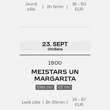
Jaunā
16 - 50
|
2h 5min
|
zāle
EUR
23. SEPT
Otrdiena
19:00
MEISTARS UN
MARGARITA
ENG titri
EE titri
15 - 37
Lielā zāle
|
3h 35min
|
EUR