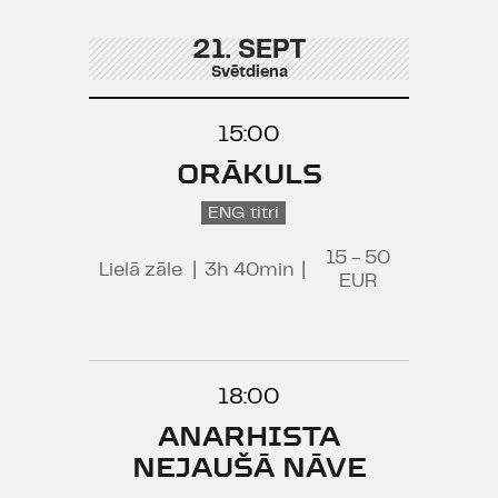
21. SEPT
Svētdiena
15:00
ORĀKULS
ENG titri
15 - 50
Lielā zāle
|
3h 40min
|
EUR
18:00
ANARHISTA
NEJAUŠĀ NĀVE