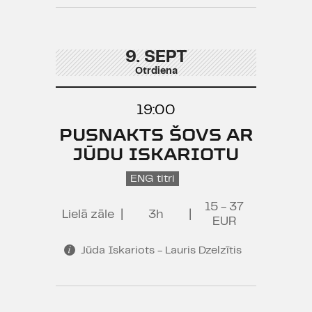
9. SEPT
Otrdiena
19:00
PUSNAKTS ŠOVS AR
JŪDU ISKARIOTU
ENG titri
15 - 37
Lielā zāle
|
3h
|
EUR
Jūda Iskariots - Lauris Dzelzītis