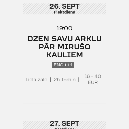
26. SEPT
Piektdiena
19:00
DZEN SAVU ARKLU
PĀR MIRUŠO
KAULIEM
ENG titri
16 - 40
Lielā zāle
|
2h 15min
|
EUR
27. SEPT