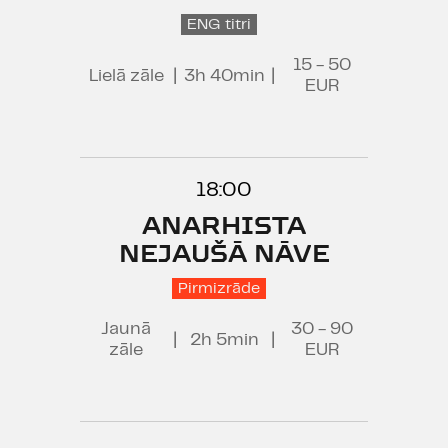
ENG titri
15 - 50
Lielā zāle
|
3h 40min
|
EUR
18:00
ANARHISTA
NEJAUŠĀ NĀVE
Pirmizrāde
Jaunā
30 - 90
|
2h 5min
|
zāle
EUR