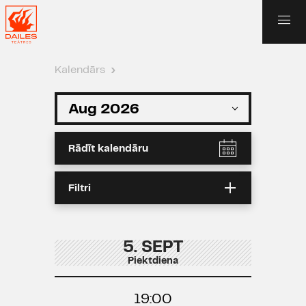
Kalendārs
›
Rādīt kalendāru
Filtri
5. SEPT
Piektdiena
19:00