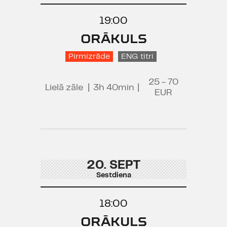
19:00
ORĀKULS
Pirmizrāde
ENG titri
25 - 70
Lielā zāle
|
3h 40min
|
EUR
20. SEPT
Sestdiena
18:00
ORĀKULS