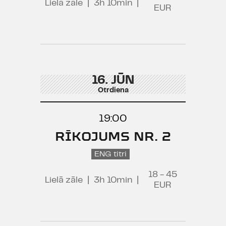
Lielā zāle
|
3h 10min
|
EUR
16. JŪN
Otrdiena
19:00
RĪKOJUMS NR. 2
ENG titri
18 - 45
Lielā zāle
|
3h 10min
|
EUR