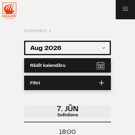
Kalendārs
›
Rādīt kalendāru
Filtri
7. JŪN
Svētdiena
18:00