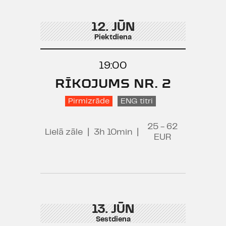
12. JŪN
Piektdiena
19:00
RĪKOJUMS NR. 2
Pirmizrāde
ENG titri
25 - 62
Lielā zāle
|
3h 10min
|
EUR
13. JŪN
Sestdiena