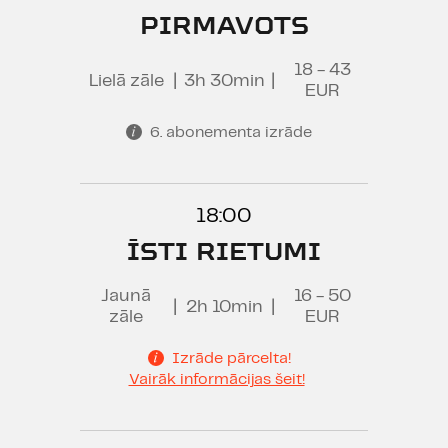
PIRMAVOTS
18 - 43
Lielā zāle
|
3h 30min
|
EUR
6. abonementa izrāde
18:00
ĪSTI RIETUMI
Jaunā
16 - 50
|
2h 10min
|
zāle
EUR
Izrāde pārcelta!
Vairāk informācijas šeit!