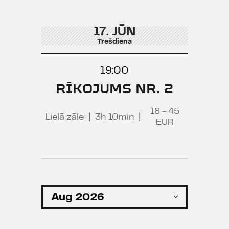
17. JŪN
Trešdiena
19:00
RĪKOJUMS NR. 2
18 - 45
Lielā zāle
|
3h 10min
|
EUR