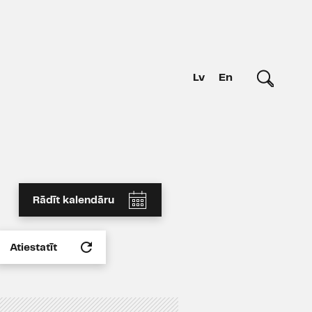
Lv
En
Rādīt kalendāru
Atiestatīt