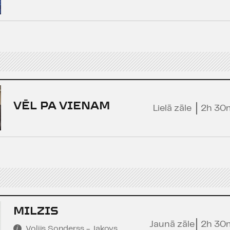
VĒL PA VIENAM
Lielā zāle
2h 30
MILZIS
Jaunā zāle
2h 30
Volijs Sonderss - Jakovs