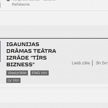
Rafalsons
IGAUNIJAS
DRĀMAS TEĀTRA
IZRĀDE "TĪRS
BIZNESS"
Lielā zāle
3h 5m
Viesizrāde
ENG titri
LV titri