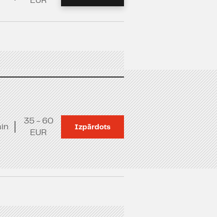
EUR
35 - 60
in
Izpārdots
EUR