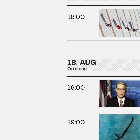
18:00
18. AUG
Otrdiena
19:00
19:00