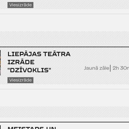
Viesizrāde
LIEPĀJAS TEĀTRA
IZRĀDE
Jaunā zāle
2h 30
"DZĪVOKLIS"
Viesizrāde