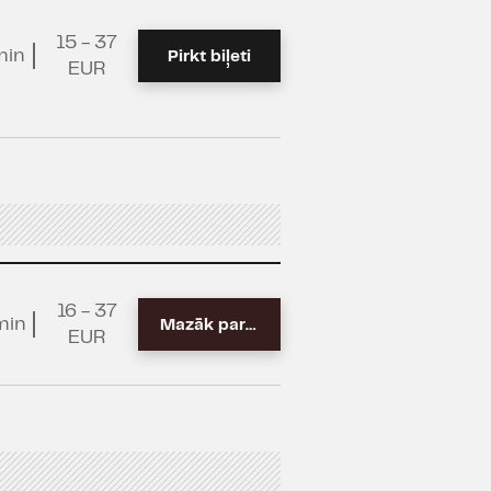
15 - 37
min
Pirkt biļeti
EUR
16 - 37
min
Mazāk par 10
EUR