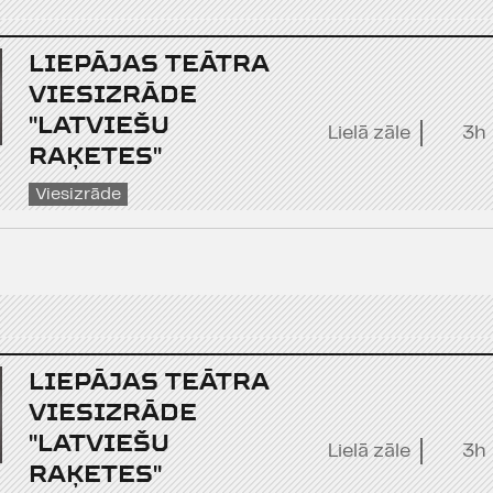
LIEPĀJAS TEĀTRA
VIESIZRĀDE
"LATVIEŠU
Lielā zāle
3h
RAĶETES"
Viesizrāde
LIEPĀJAS TEĀTRA
VIESIZRĀDE
"LATVIEŠU
Lielā zāle
3h
RAĶETES"