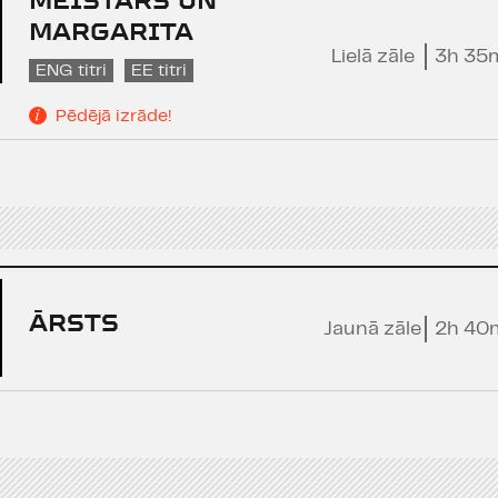
MEISTARS UN
MARGARITA
Lielā zāle
3h 35
ENG titri
EE titri
Pēdējā izrāde!
ĀRSTS
Jaunā zāle
2h 40