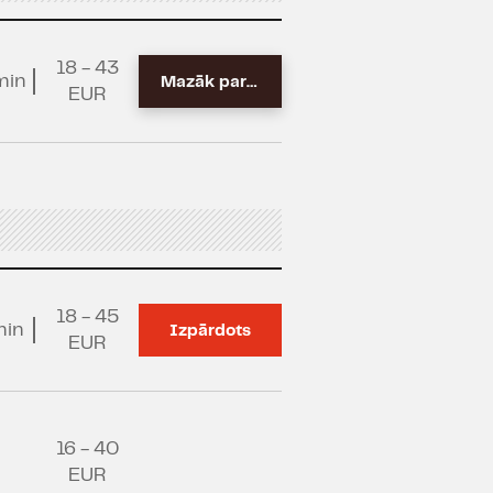
18 - 43
min
Mazāk par 10
EUR
18 - 45
min
Izpārdots
EUR
16 - 40
EUR