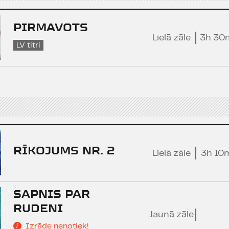
PIRMAVOTS
Lielā zāle
3h 30
LV titri
RĪKOJUMS NR. 2
Lielā zāle
3h 10
SAPNIS PAR
RUDENI
Jaunā zāle
Izrāde nenotiek!