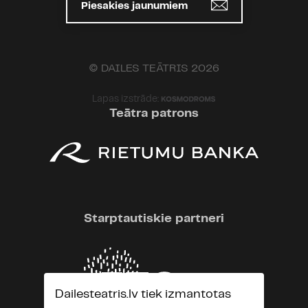
Piesakies jaunumiem
© DAILES TEĀTRIS 2026
Lapas izstrāde:
Teātra patrons
Starptautiskie partneri
Dailesteatris.lv tiek izmantotas