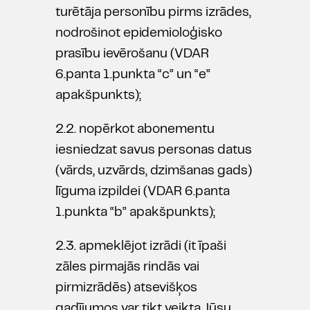
turētāja personību pirms izrādes,
nodrošinot epidemioloģisko
prasību ievērošanu (VDAR
6.panta 1.punkta “c” un “e”
apakšpunkts);
2.2. nopērkot abonementu
iesniedzat savus personas datus
(vārds, uzvārds, dzimšanas gads)
līguma izpildei (VDAR 6.panta
1.punkta “b” apakšpunkts);
2.3. apmeklējot izrādi (it īpaši
zāles pirmajās rindās vai
pirmizrādēs) atsevišķos
gadījumos var tikt veikta Jūsu