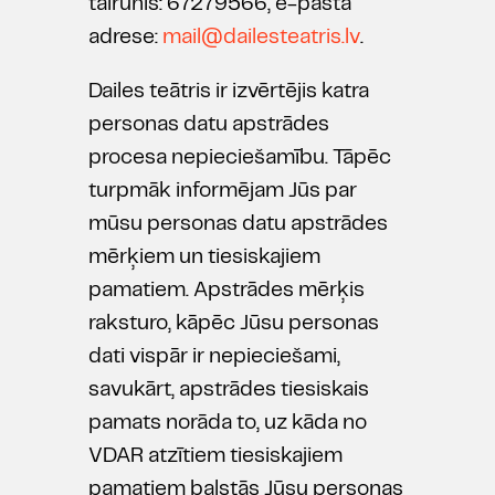
tālrunis: 67279566, e-pasta
adrese:
mail@dailesteatris.lv
.
Dailes teātris ir izvērtējis katra
personas datu apstrādes
procesa nepieciešamību. Tāpēc
turpmāk informējam Jūs par
mūsu personas datu apstrādes
mērķiem un tiesiskajiem
pamatiem. Apstrādes mērķis
raksturo, kāpēc Jūsu personas
dati vispār ir nepieciešami,
savukārt, apstrādes tiesiskais
pamats norāda to, uz kāda no
VDAR atzītiem tiesiskajiem
pamatiem balstās Jūsu personas