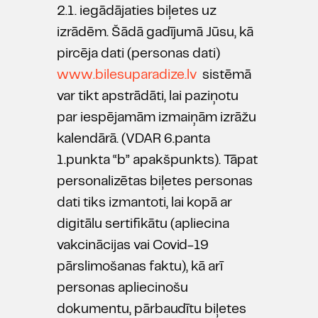
2.1. iegādājaties biļetes uz
izrādēm. Šādā gadījumā Jūsu, kā
pircēja dati (personas dati)
www.bilesuparadize.lv
sistēmā
var tikt apstrādāti, lai paziņotu
par iespējamām izmaiņām izrāžu
kalendārā. (VDAR 6.panta
1.punkta “b” apakšpunkts). Tāpat
personalizētas biļetes personas
dati tiks izmantoti, lai kopā ar
digitālu sertifikātu (apliecina
vakcinācijas vai Covid-19
pārslimošanas faktu), kā arī
personas apliecinošu
dokumentu, pārbaudītu biļetes