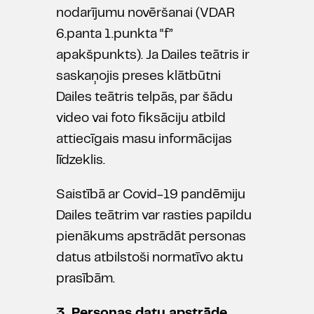
nodarījumu novēršanai (VDAR
6.panta 1.punkta “f”
apakšpunkts). Ja Dailes teātris ir
saskaņojis preses klātbūtni
Dailes teātris telpās, par šādu
video vai foto fiksāciju atbild
attiecīgais masu informācijas
līdzeklis.
Saistībā ar Covid-19 pandēmiju
Dailes teātrim var rasties papildu
pienākums apstrādāt personas
datus atbilstoši normatīvo aktu
prasībām.
3. Personas datu apstrāde