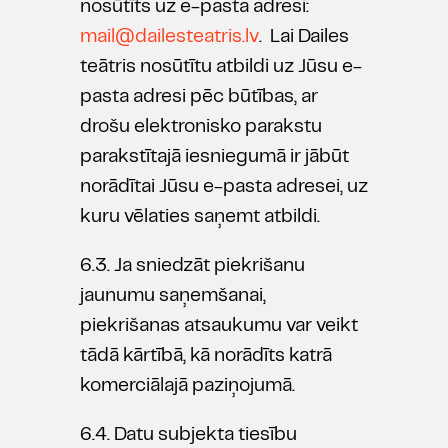
nosūtīts uz e-pasta adresi:
mail@dailesteatris.lv
. Lai Dailes
teātris nosūtītu atbildi uz Jūsu e-
pasta adresi pēc būtības, ar
drošu elektronisko parakstu
parakstītajā iesniegumā ir jābūt
norādītai Jūsu e-pasta adresei, uz
kuru vēlaties saņemt atbildi.
6.3. Ja sniedzāt piekrišanu
jaunumu saņemšanai,
piekrišanas atsaukumu var veikt
tādā kārtībā, kā norādīts katrā
komerciālajā paziņojumā.
6.4. Datu subjekta tiesību