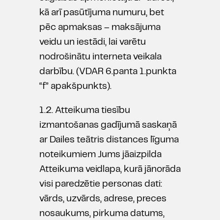
kā arī pasūtījuma numuru, bet
pēc apmaksas – maksājuma
veidu un iestādi, lai varētu
nodrošinātu interneta veikala
darbību. (VDAR 6.panta 1.punkta
“f” apakšpunkts).
1.2. Atteikuma tiesību
izmantošanas gadījumā saskaņā
ar Dailes teātris distances līguma
noteikumiem Jums jāaizpilda
Atteikuma veidlapa, kurā jānorāda
visi paredzētie personas dati:
vārds, uzvārds, adrese, preces
nosaukums, pirkuma datums,