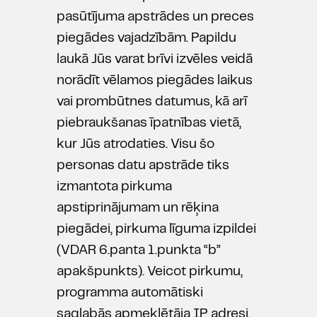
pasūtījuma apstrādes un preces
piegādes vajadzībām. Papildu
laukā Jūs varat brīvi izvēles veidā
norādīt vēlamos piegādes laikus
vai prombūtnes datumus, kā arī
piebraukšanas īpatnības vietā,
kur Jūs atrodaties. Visu šo
personas datu apstrāde tiks
izmantota pirkuma
apstiprinājumam un rēķina
piegādei, pirkuma līguma izpildei
(VDAR 6.panta 1.punkta “b”
apakšpunkts). Veicot pirkumu,
programma automātiski
saglabās apmeklētāja IP adresi,