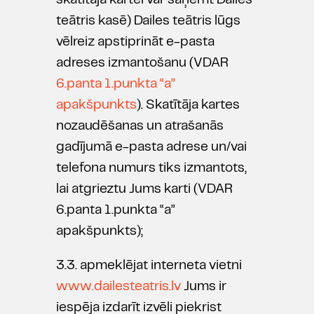
skatītāja kartei var saņemt Dailes
teātris kasē) Dailes teātris lūgs
vēlreiz apstiprināt e-pasta
adreses izmantošanu (VDAR
6.panta 1.punkta “a”
apakšpunkts
). Skatītāja kartes
nozaudēšanas un atrašanās
gadījumā e-pasta adrese un/vai
telefona numurs tiks izmantots,
lai atgrieztu Jums karti (VDAR
6.panta 1.punkta “a”
apakšpunkts);
3.3. apmeklējat interneta vietni
www.dailesteatris.lv
Jums ir
iespēja izdarīt izvēli piekrist