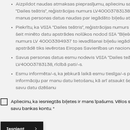
Aizpildot naudas atmaksas pieprasījumu, apliecinu s
“Dailes teātris”, reģistrācijas numurs LV40003783138
manus personas datus naudas par iegādāto biļešu at
Piekrītu, ka VSIA “Dailes teātris”, reģistrācijas nu
šeit minēto datu apstrādes nolūkos nodod SIA “Biļešu
numurs LV 40003394937 to ievadīšanai biļešu iegāde
apstrādē tiks ievērotas Eiropas Savienības un nacion
Savus personas datus esmu nodevis VSIA “Dailes teātr
LV40003783138, rīcībā pati/-s.
Esmu informēta/-s, ka jebkurā laikā esmu tiesīga/-s p
informāciju par manu datu lietošanu, kā arī atsaukt še
savu datu dzēšanu
Apliecinu, ka iesniegtās biļetes ir mans īpašums. Vēl
savu bankas kontu.
*
Iesniegt