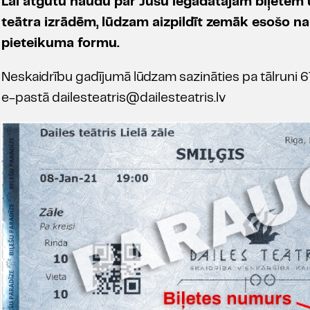
Lai atgūtu naudu par Jūsu iegādātajām biļetēm 
teātra izrādēm, lūdzam aizpildīt zemāk esošo 
pieteikuma formu.
Neskaidrību gadījumā lūdzam sazināties pa tālruni 
e-pastā dailesteatris@dailesteatris.lv