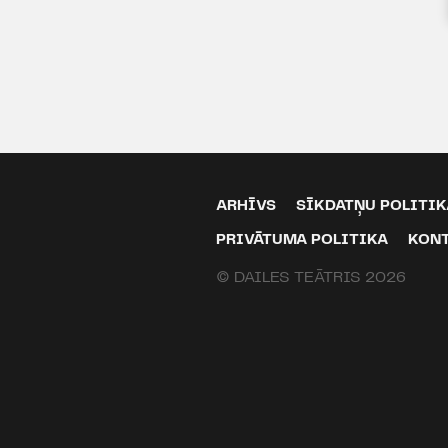
ARHĪVS
SĪKDATŅU POLITIK
PRIVĀTUMA POLITIKA
KON
© DAILES TEĀTRIS 2026