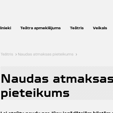
inieki
Teātra apmeklējums
Teātris
Veikals
Teātris
›
Naudas atmaksas pieteikums
›
Naudas atmaksa
pieteikums