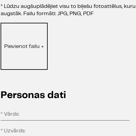
*
Lūdzu augšuplādējiet visu to biļešu fotoattēlus, kur
augstāk. Failu formāti: JPG, PNG, PDF
Pievienot failu +
Personas dati
*
Vārds:
*
Uzvārds: