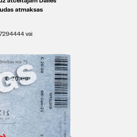
uz atceltajām Dailes
naudas atmaksas
67294444 vai