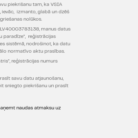
avu piekrišanu tam, ka VSIA
, ievāc, izmanto, glabā un dzēš
griešanas nolūkos.
murs LV40003783138, manus datus
 paradīze”, reģistrācijas
s sistēmā, nodrošinot, ka datu
ālo normatīvo aktu prasības.
is”, reģistrācijas numurs
rasīt savu datu atjaunošanu,
it sniegto piekrišanu un prasīt
os saņemt naudas atmaksu uz