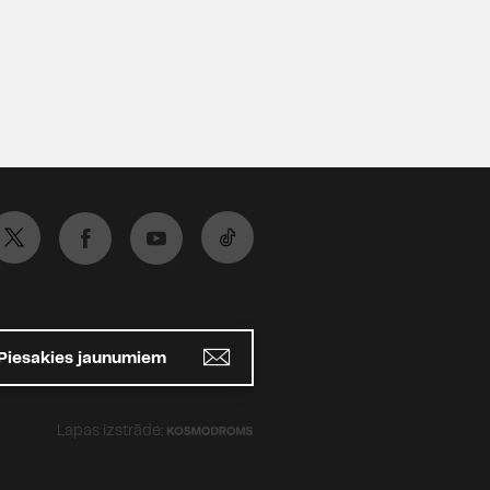
Piesakies jaunumiem
Lapas izstrāde: