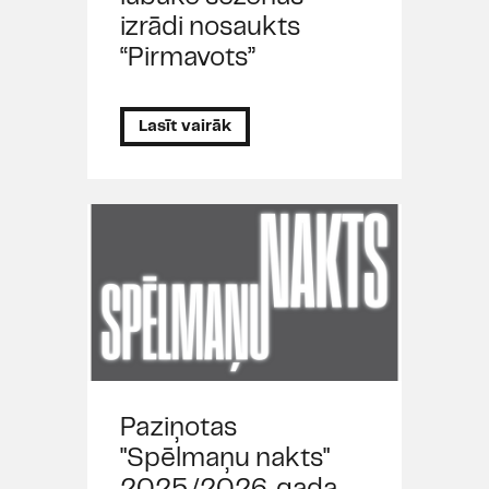
izrādi nosaukts
“Pirmavots”
Lasīt vairāk
Paziņotas
"Spēlmaņu nakts"