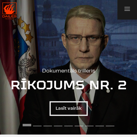
Dokumentāls trilleris
RĪKOJUMS NR. 2
Lasīt vairāk