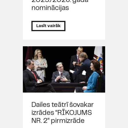
2025./2026. gada
nominācijas
Lasīt vairāk
Dailes teātrī šovakar
izrādes “RĪKOJUMS
NR. 2” pirmizrāde