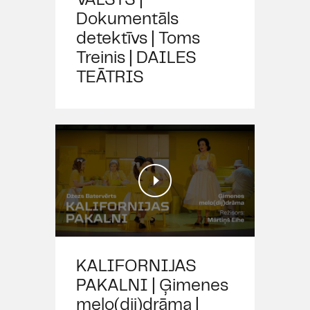
VALSTS |
Dokumentāls
detektīvs | Toms
Treinis | DAILES
TEĀTRIS
KALIFORNIJAS
PAKALNI | Ģimenes
melo(dij)drāma |