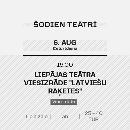
ŠODIEN TEĀTRĪ
6. AUG
Ceturtdiena
19:00
LIEPĀJAS TEĀTRA
VIESIZRĀDE "LATVIEŠU
RAĶETES"
Viesizrāde
25 - 40
Lielā zāle
|
3h
|
EUR