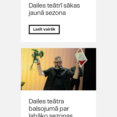
Dailes teātrī sākas
jaunā sezona
Lasīt vairāk
Dailes teātra
balsojumā par
labāko sezonas