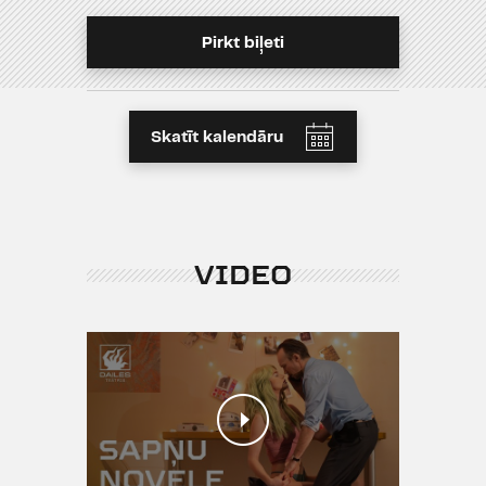
Pirkt biļeti
Skatīt kalendāru
VIDEO