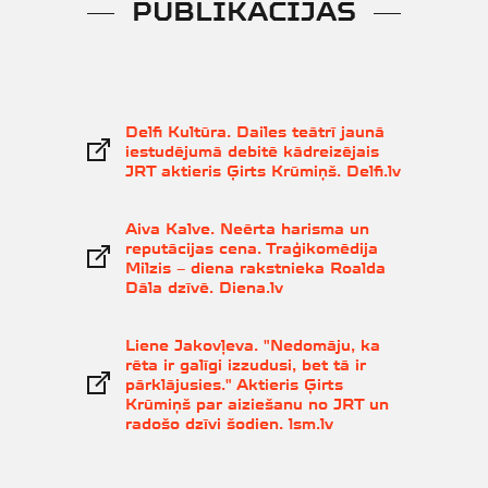
PUBLIKĀCIJAS
Delfi Kultūra. Dailes teātrī jaunā
iestudējumā debitē kādreizējais
JRT aktieris Ģirts Krūmiņš. Delfi.lv
Aiva Kalve. Neērta harisma un
reputācijas cena. Traģikomēdija
Milzis – diena rakstnieka Roalda
Dāla dzīvē. Diena.lv
Liene Jakovļeva. "Nedomāju, ka
rēta ir galīgi izzudusi, bet tā ir
pārklājusies." Aktieris Ģirts
Krūmiņš par aiziešanu no JRT un
radošo dzīvi šodien. lsm.lv