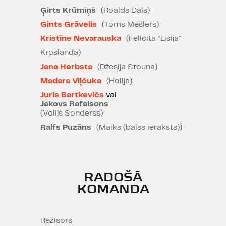
Ģirts Krūmiņš
(Roalds Dāls)
Rute Priedulāja, "Kroders.lv"
Gints Grāvelis
(Toms Mešlers)
02.02.2026.
Kristīne Nevarauska
(Felicita “Lisija”
PAR IZRĀDI
Kroslanda)
Jana Herbsta
(Džesija Stouna)
Slavenajam bērnu grāmatu
Madara Viļčuka
(Holija)
autoram Roaldam Dālam 1983.
Juris Bartkevičs
vai
gada vasara ir īpaši liels
Jakovs Rafalsons
izaicinājums. Pārvarot stipras
(Volijs Sonderss)
muguras sāpes, rakstnieks gatavo
Ralfs Puzāns
(Maiks (balss ieraksts))
publicēšanai savu romānu
“Raganas”, kas kļūs par bestselleru.
Vienlaikus viņš organizē pamatīgu
ģimenes mājas pārbūvi, jo pēc 30
RADOŠĀ
gadu ilgas laulības izšķīries no
KOMANDA
sievas, lai bildinātu savu ilggadējo
mīļāko.
Režisors