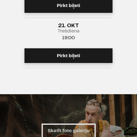
Pirkt biļeti
21. OKT
Trešdiena
19:00
Pirkt biļeti
Skatīt foto galeriju