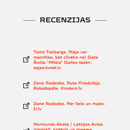
RECENZIJAS
Toms Treibergs. Māja var
mainīties, bet cilvēks ne! Gata
Šmita "Milzis" Dailes teātrī.
sejas.tvnet.lv
Zane Radzobe, Rute Priedulāja.
Robežspēle. Kroders.lv
Zane Radzobe. Par lielo un mazo.
Ir.lv
Normunds Akots / Latvijas Avīze.
Viedokļi, kritēriji un drosme.