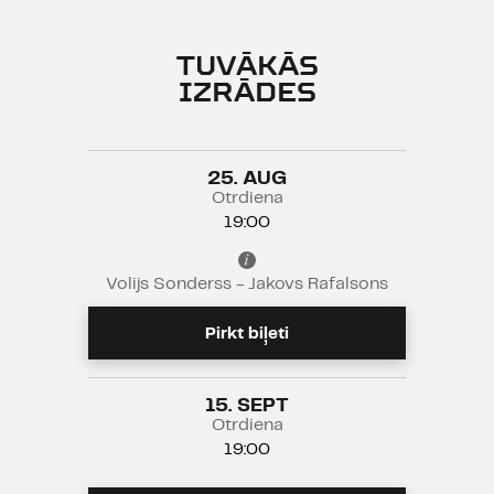
harismātiskas personas portretu
un ar melnā humora palīdzību
TUVĀKĀS
pēta atšķirību starp izsvērtu
IZRĀDES
personisko viedokli un bīstamu,
sabiedrībai nepieņemamu
retoriku.
25. AUG
Izrādē smēķē
Otrdiena
19:00
Vecuma ierobežojums 12+
Volijs Sonderss - Jakovs Rafalsons
Pirkt biļeti
15. SEPT
Otrdiena
19:00