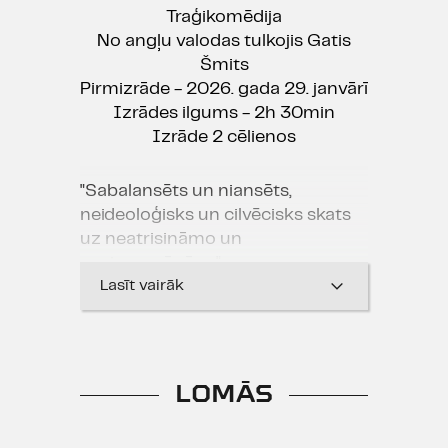
Traģikomēdija
No angļu valodas tulkojis Gatis
Šmits
Pirmizrāde - 2026. gada 29. janvārī
Izrādes ilgums - 2h 30min
Izrāde 2 cēlienos
"Sabalansēts un niansēts,
neideoloģisks un cilvēcisks skats
uz neatrisināmo un
neviennozīmīgo."
Lasīt vairāk
Zane Radzobe, "Kroders.lv"
02.02.2026.
"Asa politiska diskusija, ko
LOMĀS
atdzīvina cilvēciskums, attiecību
līkloči un lielas personības
pretrunīgā daba.