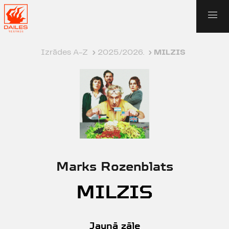
Izrādes A-Z
›
2025./2026.
›
MILZIS
Marks Rozenblats
MILZIS
Jaunā zāle