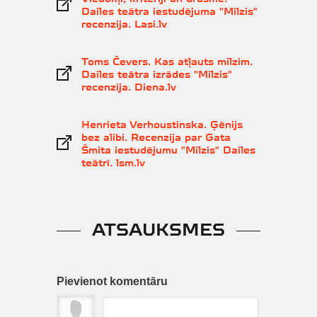
Dailes teātra iestudējuma "Milzis"
recenzija. Lasi.lv
Toms Čevers. Kas atļauts milzim.
Dailes teātra izrādes "Milzis"
recenzija. Diena.lv
Henrieta Verhoustinska. Ģēnijs
bez alibi. Recenzija par Gata
Šmita iestudējumu "Milzis" Dailes
teātrī. lsm.lv
ATSAUKSMES
Pievienot komentāru