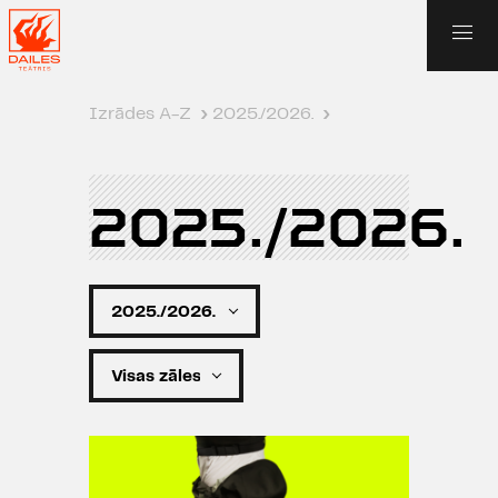
Izrādes A-Z
›
2025./2026.
›
2025./2026.