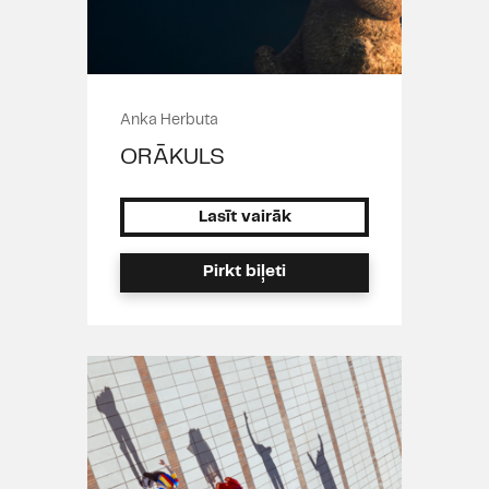
Anka Herbuta
ORĀKULS
Lasīt vairāk
Pirkt biļeti