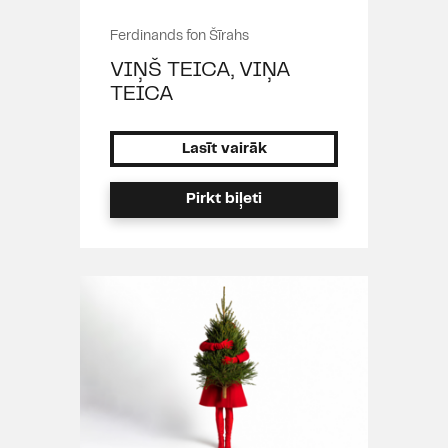
Ferdinands fon Šīrahs
VIŅŠ TEICA, VIŅA
TEICA
Lasīt vairāk
Pirkt biļeti