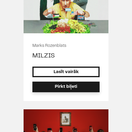
Marks Rozenblats
MILZIS
Lasīt vairāk
Pirkt biļeti