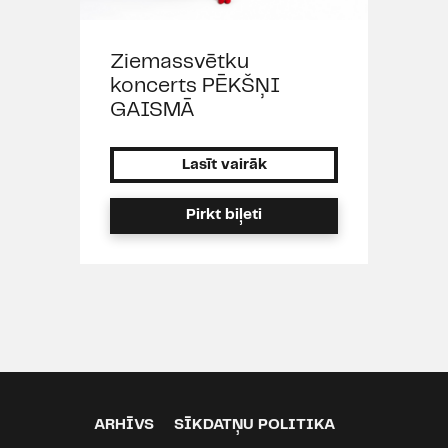
Ziemassvētku
koncerts PĒKŠŅI
GAISMĀ
Lasīt vairāk
Pirkt biļeti
ARHĪVS
SĪKDATŅU POLITIKA