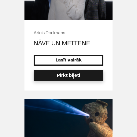
Ariels Dorfmans
NĀVE UN MEITENE
Lasīt vairāk
Pirkt biļeti