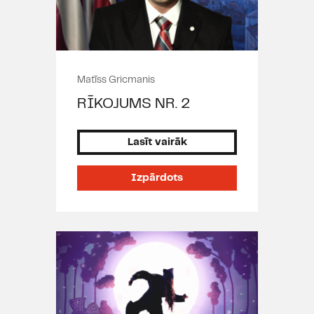
Matīss Gricmanis
RĪKOJUMS NR. 2
Lasīt vairāk
Izpārdots