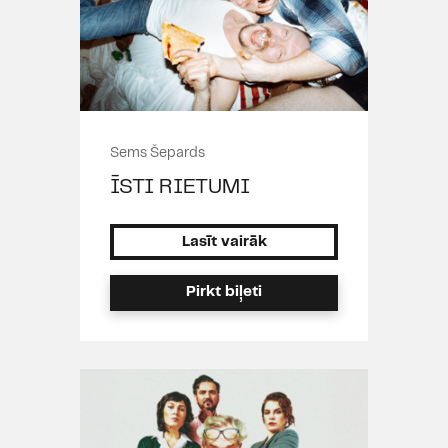
Sems Šepards
ĪSTI RIETUMI
Lasīt vairāk
Pirkt biļeti