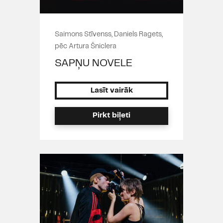
Saimons Stīvenss, Daniels Ragets,
pēc Artura Šniclera
SAPŅU NOVELE
Lasīt vairāk
Pirkt biļeti