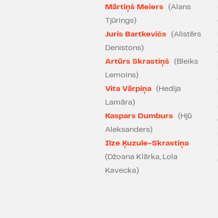
Mārtiņš Meiers
(Alans
Tjūrings)
Juris Bartkevičs
(Alistērs
Denistons)
Artūrs Skrastiņš
(Bleiks
Lemoins)
Vita Vārpiņa
(Hedija
Lamāra)
Kaspars Dumburs
(Hjū
Aleksanders)
Ilze Ķuzule-Skrastiņa
(Džoana Klārka, Lola
Kavecka)