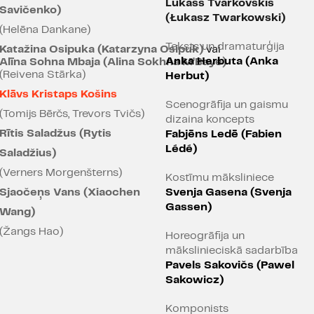
"Izrādi var skatīties no 
Lukašs Tvarkovskis
Savičenko)
(Łukasz Twarkowski)
Bez šaubām - to var arī vi
(Helēna Dankane)
subjektīvi šķiet, ka ne ja
Teksts un dramaturģija
Katažina Osipuka (Katarzyna Osipuk)
vai
baudījums. ORĀKULS ir inte
Anka Herbuta (Anka
Alīna Sohna Mbaja (Alina Sokhna M’Baye)
(Reivena Stārka)
Herbut)
Zan
Klāvs Kristaps Košins
Scenogrāfija un gaismu
"Tvarkovska galvenais int
(Tomijs Bērčs, Trevors Tvičs)
dizaina koncepts
siltais dzīvības punkts tik
Rītis Saladžus (Rytis
Fabjēns Ledē (Fabien
efektu trokšņu fona kā ko
Lédé)
Saladžius)
iedarbojas aktieru klātes
(Verners Morgenšterns)
Kostīmu māksliniece
Sjaočeņs Vans (Xiaochen
Svenja Gasena (Svenja
Anna Ander
Gassen)
Wang)
PAR IZRĀDI
(Žangs Hao)
Horeogrāfija un
mākslinieciskā sadarbība
Vai nākotne ir viena cil
Pavels Sakovičs (Pawel
Vai mūsu tagadni ir i
Sakowicz)
cilvēks?
Komponists