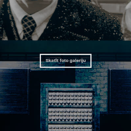
mākslīgajā intelektā iet
mēs nebūtu spējuši iztēlo
“ORĀKULS” ir izrādīts 
programmā 2025. gadā
vairākiem ārvalstu partne
Error”, Ženēvas Komēd
Genève
), Milānas Pikolo
Milano
), Antverpenes “
Skatīt foto galeriju
Ādama Mickēviča Insti
Republikas Kultūras 
ministrijas līdzfinansēj
attīstīts “Complicité
rezidences laikā, ko atba
Polijas institūts Londonā
reputāciju Eiropā un 
mērķtiecīgumu, kas lie
ārpus valsts robežām.
Izrādes inovāciju partneri