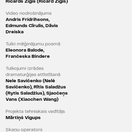
ļoti dažādām perspektīvām.
Ričards Žigis (Ričard Žigis)
enkārši izjust, kaut man
Video nodrošinājums
u tur slēpjas šādas mākslas
Andris Fridrihsons,
lektuāls teātris." 4,5/5
Edmunds Cīrulis, Dāvis
Dreiska
e Radzobe, "IR" 25.09.2025.
Tulki mēģinājumu posmā
ereses objekts un izrādes
Eleonora Balode,
 un tā ir cilvēks, tāpēc uz
Frančeska Bindere
ntrastpunkts īpaši spēcīgi
amība un dzīvā partnerība."
Tulkojumi izrādes
dramaturģijas attīstīšanā
sone, "Satori.lv" 16.12.2025.
Nele Savičenko (Nelė
Savičenko), Rītis Saladžus
(Rytis Saladžius), Sjaočeņs
Vans (Xiaochen Wang)
vēka ideja?
Projekta tehniskais vadītājs
zgudrojis viens vienīgs
Mārtiņš Vigups
Skaņu operators