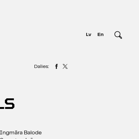
Lv
En
Dalies:
LS
i Ingmāra Balode