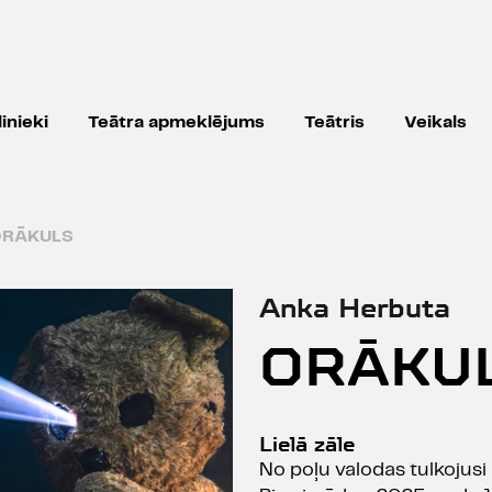
inieki
Teātra apmeklējums
Teātris
Veikals
ORĀKULS
Anka Herbuta
ORĀKU
Lielā zāle
No poļu valodas tulkojus