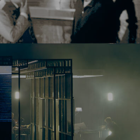
ērpto nākotni, kuru bez viņa
ties.
prestižās Rūras triennāles
. Izrāde tapusi kopā ar
riem – Rūras triennāli, “New
ijas teātri (
Comédie de
 teātri (
Piccolo Teatro di
De Singel” teātri – un ar
tūta atbalstu un Polijas
un nacionālā mantojuma
umu. Dramaturģijas koncepts
 Mudlarks” starptautiskās
lsta “Complicité Theatre” un
. Tas apliecina Dailes teātra
starptautisko sadarbību
k Latvijas vārdam izskanēt
s: