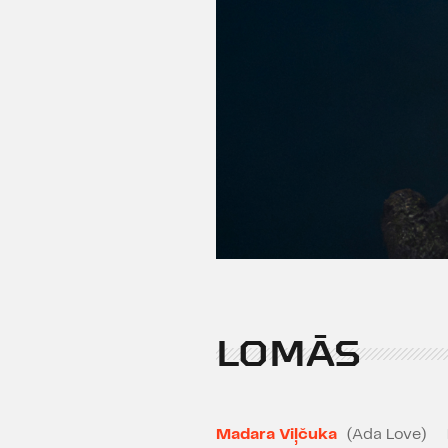
LOMĀS
Madara Viļčuka
(Ada Love)