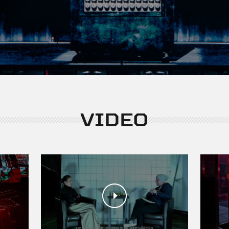
Izrādē smēķē
Stroboskops
VIDEO
12+ | Izrāde notiek latv
ķīniešu valodā ar tulkojumu l
Izrādē tiek izmantots paaug