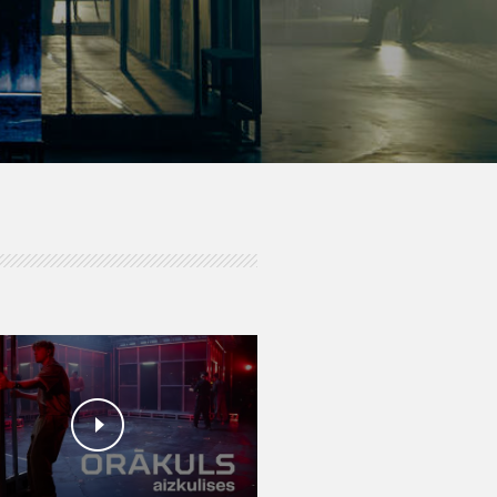
iešu, angļu, lietuviešu un
atviešu un angļu valodā titros |
stināts skaņas līmenis