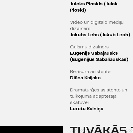
Pēc izrādes “ROTKHO” 
Juleks Ploskis (Julek
Eiropas lielākajos un re
Ploski)
un festivālos poļu reži
komandu atgriežas Daile
Video un digitālo mediju
triloģijas otrā daļa "OR
dizainers
Jakubs Lehs (Jakub Lech)
saistību.
Gaismu dizainers
Turpinot strādāt ar totā
Eugenijs Sabaļausks
līdzekļu saplūsmi, šis
(Eugenijus Sabaliauskas)
iestudējums Dailes teātr
trāpīgos nākotnes pra
Režisora asistente
aizskatuvē, kas ietekmē m
Diāna Kaijaka
izgaismo angļu matemāti
Dramaturģes asistente un
– mākslīgā intelekta t
tulkojuma adaptētāja
mākslīgā intelekta atk
skatuvei
laikā.
Loreta Kalniņa
Karš ir jau sācies, un Ble
slepenajā mītnē, ir radīt
TUVĀKĀS 
no cilvēkiem un mašīn