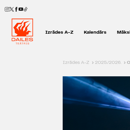
Izrādes A-Z
Kalendārs
Māksl
Izrādes A-Z
›
2025./2026.
›