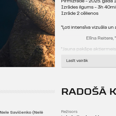
Pirmizrāde - 2025. gada 
Izrādes ilgums - 3h 40m
Izrāde 2 cēlienos
"Ļoti intensīva vizuāla un 
Elīna Reitere,
"Jauna pakāpe aktiermeist
Edīte Tišheizere, 
Lasīt vairāk
"ORĀKULA vizualitāte ir 
Dailes teātra iestudējumi
arklu pār mirušo kauliem",
RADOŠĀ 
"Spīdolas nakts" izceļ šo t
izrāžu radītāju ārpus kon
Henrieta Verhoustinska, 
Režisors
Nele Savičenko (Nelė