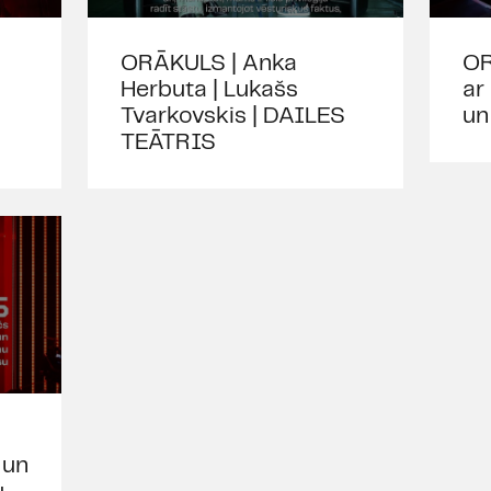
ORĀKULS | Anka
OR
Herbuta | Lukašs
ar
Tvarkovskis | DAILES
un
TEĀTRIS
 un