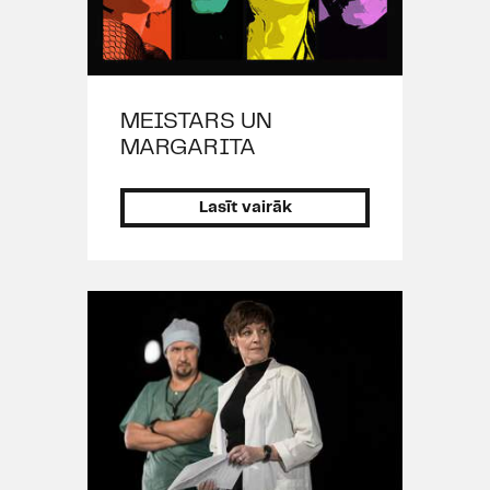
Jasmīne / arī Kalpone (A.Kristofas
"
Lielā melu burtnīca
", 2016), Žanna
d`Arka (K.Lāča, J.Elsberga,
E.Mamajas, Dž.Dž.Džilindžera
"
Žanna d`Arka
MEISTARS UN
", 2016), koncerts
"
Hameleona rotaļas - Spanovska
MARGARITA
ballīte
" (2015), Māsa Rečida
(K.Kīzija "
Kāds pārlaidās pār
Lasīt vairāk
dzeguzes ligzdu
", 2015), Navāla
(V.Muavada "
Ugunsgrēki
", 2015),
Felicita (G.Flobēra "
Bovarī kundz
e",
2014), Vendija (Dž.M.Berija "
Pīters
Pens
", 2014), Lēdija Anna, Velsas
prinča, karaļa Henrija VI dēla
atraitne (V.Šekspīra "
Ričards III
",
2014), Buļba (H.Levina "
Vecpuiši un
vecmeitas
", 2014), Džoanna
("
Nakts vēl nav galā
", 2014),
Meitene no žurnāla (D.H.Hvanga