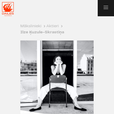
Mākslinieki
›
Aktieri
›
Ilze Ķuzule-Skrastiņa