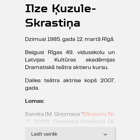
Ilze Ķuzule-
Skrastiņa
Dzimusi 1985. gada 12. martā Rīgā.
Beigusi Rīgas 49. vidusskolu un
Latvijas Kultūras akadēmijas
Dramatiskā teātra aktieru kursu.
Dailes teātra aktrise kopš 2007.
gada.
Lomas:
Sandra (M. Gricmaņa "
Rīkojums Nr.
2
", 2026), Dominika Frankona (A.
Rendas "
Pirmavots
", 2026),
Lasīt vairāk
Džoana Klārka, Lola Kavecka (A.