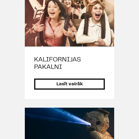
Lomas kino un TV:
Gabriela (TV seriāls "Ēnu spēles",
rež. I.Gorodecka, 2012).
Apbalvojumi:
2025/2026 - "Spēlmaņu nakts"
nominācija kategorijā "Gada
KALIFORNIJAS
aktrise" par Dominikas Frankonas
PAKALNI
lomu izrādē "
Pirmavots
".
2024/2025 - "Spēlmaņu nakts"
Lasīt vairāk
nominācija kategorijā "Gada
aktrise otrā plāna lomā" par Paska
jeb Robina Labāgariņa lomu izrādē
"
Sapnis vasaras naktī
".
2025 - "Lielais Kristaps" balva
kategorijā "Labākā aktrise otrā