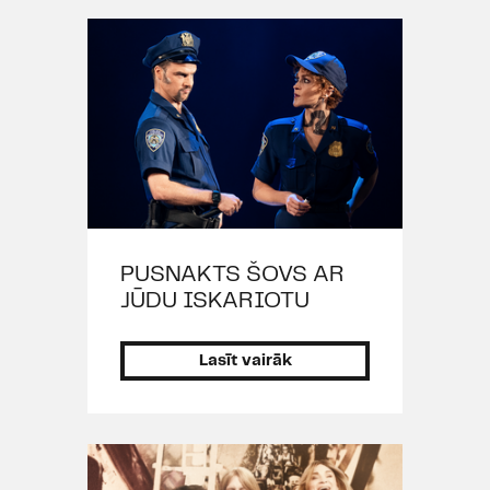
T.Raisa "
Jāzeps un raibais
brīnumsapņu mētelis
", 2008), Ņina
Zarečnaja (A.Čehova "
Kaija
", 2008),
piedalās (Dailes teātra Sieviešu
dienas koncertā "
Vien mirtes un
rozes
", 2008), Mina Mureja
(A.Vilcāna, I.Šlāpina "
Drakula.
Svešās asinis
", 2007), Dženija
(H.Millera "
Tas trakais, trakais
Harijs
", 2007), piedalās Dailes
PUSNAKTS ŠOVS AR
teātra Teātra dienas un
JŪDU ISKARIOTU
Ziemassvētku koncertos.
Lomas citos teātros:
Lasīt vairāk
Stella (T.Viljamsa "Ilgu tramvajs",
rež. G.Poļiščuka, Teātra
observatorija, 2008).