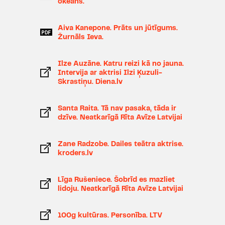
okeāns.
Abigailu izrādē "
Salemas raganas
"
un Lulū izrādē "
Lulū
").
Aiva Kanepone. Prāts un jūtīgums.
Žurnāls Ieva.
2018 - Lilitas Bērziņas balva.
2016/2017 - "Spēlmaņu nakts"
Ilze Auzāne. Katru reizi kā no jauna.
nominācija kategorijā "Gada
Intervija ar aktrisi Ilzi Ķuzuli-
Skrastiņu. Diena.lv
aktrise" par titullomu izrādē
"
Karmena
", Ievu izrādē "
Mana
māsa
Santa Raita. Tā nav pasaka, tāda ir
", Ļoļečku izrādē "
Peldošie -
dzīve. Neatkarīgā Rīta Avīze Latvijai
ceļojošie. II daļa
".
2016 - 2015./2016. gada sezonas
Zane Radzobe. Dailes teātra aktrise.
kroders.lv
labākā aktrise Dailes teātra
darbinieku iekšējā balsojumā.
Līga Rušeniece. Šobrīd es mazliet
2015/2016 - "Spēlmaņu nakts"
lidoju. Neatkarīgā Rīta Avīze Latvijai
nominācija kategorijā "Gada
aktrise" par Mariannu izrādē
100g kultūras. Personība. LTV
"
Laulības dzīves ainas
".