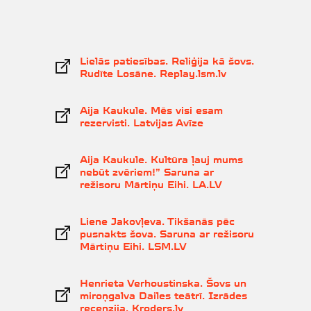
Lielās patiesības. Reliģija kā šovs.
Rudīte Losāne. Replay.lsm.lv
Aija Kaukule. Mēs visi esam
rezervisti. Latvijas Avīze
Aija Kaukule. Kultūra ļauj mums
nebūt zvēriem!” Saruna ar
režisoru Mārtiņu Eihi. LA.LV
Liene Jakovļeva. Tikšanās pēc
pusnakts šova. Saruna ar režisoru
Mārtiņu Eihi. LSM.LV
Henrieta Verhoustinska. Šovs un
miroņgalva Dailes teātrī. Izrādes
recenzija. Kroders.lv