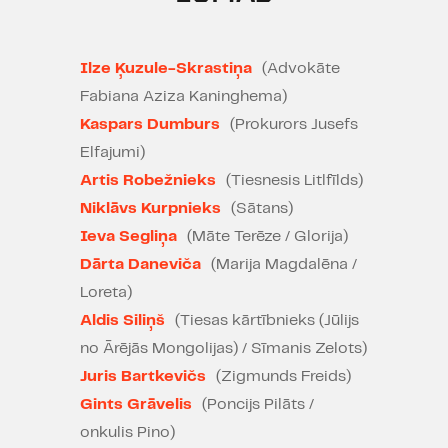
Ilze Ķuzule-Skrastiņa
(Advokāte
Fabiana Aziza Kaninghema)
Kaspars Dumburs
(Prokurors Jusefs
"Aasprātīga, vulgāra un sirsnīga
Elfajumi)
izrāde, kurā skatītājiem ir, par ko
Artis Robežnieks
(Tiesnesis Litlfīlds)
padomāt, - kā pierādījums, ka arī
Niklāvs Kurpnieks
(Sātans)
komēdijām piemīt spēja uzdot
Ieva Segliņa
(Māte Terēze / Glorija)
jēgpilnus jautājumus."
Dārta Daneviča
(Marija Magdalēna /
Signija Joce, "Kroders.lv"
Loreta)
30.11.2022.
Aldis Siliņš
(Tiesas kārtībnieks (Jūlijs
no Ārējās Mongolijas) / Sīmanis Zelots)
"Skatīšanās procesā ik pa laikam
pieķer sevi pie domas - vājprātīgā,
Juris Bartkevičs
(Zigmunds Freids)
par ko tu tagad smejies. Tieši
Gints Grāvelis
(Poncijs Pilāts /
tādas komēdijas, manuprāt, arī ir
onkulis Pino)
smiešanās vērtas."