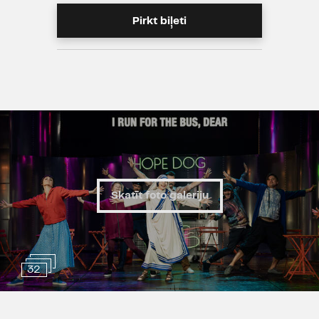
Izrādē tiek lietota necenzēta leksika
Pirkt biļeti
Skatīt foto galeriju
32