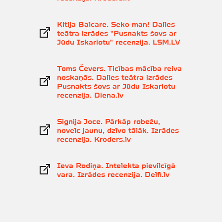
Kitija Balcare. Seko man! Dailes
teātra izrādes "Pusnakts šovs ar
Jūdu Iskariotu" recenzija. LSM.LV
Toms Čevers. Ticības mācība reiva
noskaņās. Dailes teātra izrādes
Pusnakts šovs ar Jūdu Iskariotu
recenzija. Diena.lv
Signija Joce. Pārkāp robežu,
novelc jaunu, dzīvo tālāk. Izrādes
recenzija. Kroders.lv
Ieva Rodiņa. Intelekta pievilcīgā
vara. Izrādes recenzija. Delfi.lv