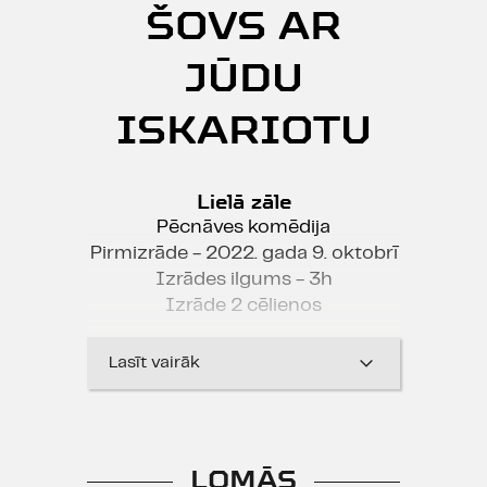
ŠOVS AR
JŪDU
ISKARIOTU
Lielā zāle
Pēcnāves komēdija
Pirmizrāde - 2022. gada 9. oktobrī
Izrādes ilgums - 3h
Izrāde 2 cēlienos
Lasīt vairāk
LOMĀS