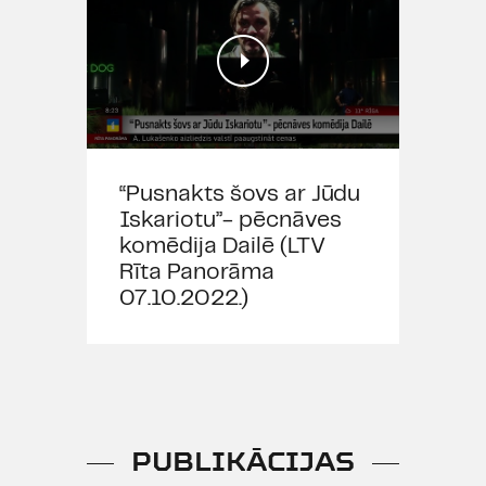
“Pusnakts šovs ar Jūdu
Iskariotu”- pēcnāves
komēdija Dailē (LTV
Rīta Panorāma
07.10.2022.)
PUBLIKĀCIJAS