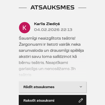
ATSAUKSMES
Karlis Ziediņš
04.02.2026 22:13
Šausmīgi neaizglītots teātris!
Žargonusmi ir lietoti vairāk neka
sarunvaloda un drausmīgi spēlēja
akstiri savu loma salīdzinot kā
bērnu teātris. Neaptīkami
garlaicīgs un nenosēžams 3h
teātris
Rādīt atsauksmes
Andzelika Zemite
02.10.2024 19:56
Rakstīt atsauksmi
Drosmīgi, atklāti, izaicinoši, dziļi, tai