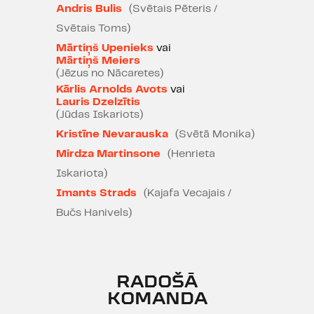
Andris Bulis
(Svētais Pēteris /
Edīte Tišheizere, "IR" 13.10.2022.
Svētais Toms)
Mārtiņš Upenieks
vai
PAR IZRĀDI
Mārtiņš Meiers
(Jēzus no Nācaretes)
To vienu čomiņu zina visi. Jūda
Kārlis Arnolds Avots
vai
Lauris Dzelzītis
visumā bija superīgs džeks –
(Jūdas Iskariots)
kaimiņu puišelim atdeva rotaļu
Kristīne Nevarauska
(Svētā Monika)
vilciņu, baroja izsalkušos sētas
kaķus, palīdzēja klibajiem uzkāpt
Mirdza Martinsone
(Henrieta
pa trepēm, paturēja durvis
Iskariota)
tantukam, galīgi nav bijis lecīgs,
Imants Strads
(Kajafa Vecajais /
reizēm gan esot iemetis tā
Bučs Hanivels)
pavairāk. Bet visi runā tikai par to
vienu greizi nogājušo lietu.
Debesīs nonāk iekarsusi feministe,
RADOŠĀ
kura nolemj uzsākt kašķi ar
KOMANDA
šķīstītavas korumpētajiem vīriešu