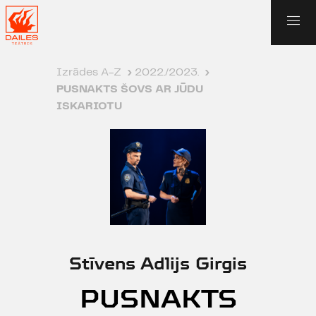
Izrādes A-Z
›
2022./2023.
›
PUSNAKTS ŠOVS AR JŪDU
ISKARIOTU
Stīvens Adlijs Girgis
PUSNAKTS