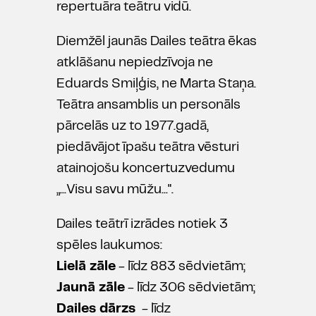
repertuāra teātru vidū.
Diemžēl jaunās Dailes teātra ēkas
atklāšanu nepiedzīvoja ne
Eduards Smiļģis, ne Marta Staņa.
Teātra ansamblis un personāls
pārcelās uz to 1977.gadā,
piedāvājot īpašu teātra vēsturi
atainojošu koncertuzvedumu
„...Visu savu mūžu...".
Dailes teātrī izrādes notiek 3
spēles laukumos:
Lielā zāle
- līdz 883 sēdvietām;
Jaunā zāle
- līdz 306 sēdvietām;
Dailes dārzs
- līdz