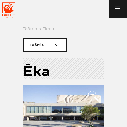
Teātris
›
Ēka
›
Teātris
Ēka