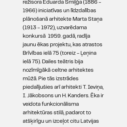
režisora Eduarda Smiļģa (1886 -
1966) iniciatīvas un līdzdalības
plānošanā arhitekte Marta Staņa
(1913 - 1972), uzvarēdama
konkursā 1959. gadā, radīja
jaunu ēkas projektu, kas atrastos
Brīvības ielā 75 (toreiz - Ļeņina
ielā 75). Dailes teātris bija
nozīmīgākā celtne arhitektes
mūžā. Pie tās izstrādes
piedalījušies arī arhitekti T. Ieviņa,
I. Jākobsons un H. Kanders. Ēka ir
veidota funkcionālisma
arhitektūras stilā, padarot to
atšķirīgu un izceļot citu Latvijas