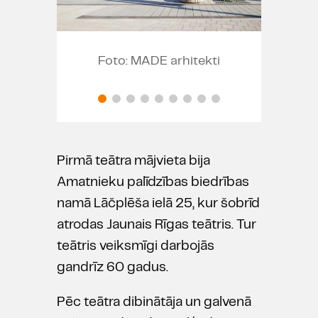
Foto: MADE arhitekti
Fo
Pirmā teātra mājvieta bija
Amatnieku palīdzības biedrības
namā Lāčplēša ielā 25, kur šobrīd
atrodas Jaunais Rīgas teātris. Tur
teātris veiksmīgi darbojās
gandrīz 60 gadus.
Pēc teātra dibinātāja un galvenā