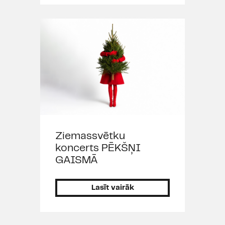
Ziemassvētku koncerts (rež.
I.Mičule, 2012), Teātra dienas
uzvedums „Trīs Sprīdīši: turp un
atpakaļ" (rež. Ģ.Ēcis, 2011), Dailes
teātra 90 gadu jubilejas koncerts
(rež. L.Groza, 2010), Teātra dienas
koncerts „Šauj Amors bultu..." (rež.
A.Ozols, 2010), Ziemassvētku
koncerts „Kamēr es dvēseli kārtoju
zārdos" (rež. L.Groza, 2009),
J.Petera jubilejas vakars „Dzejnieka
Ziemassvētku
mīlas vārdi" (rež. V.Liepiņš, 2009),
koncerts PĒKŠŅI
Jāņa Lūsēna muzikālais vakars ar
GAISMĀ
skatītājiem „Labvakar, Latvija!" (arī
diriģents; rež. A.Līnis, 2009), Teātra
dienas koncerts „Sorrywood'a jeb
Lasīt vairāk
Varēja būt, bet nebij..." (rež.
V.Liepiņš, 2009), Ziemassvētku