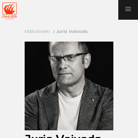
Mākslinieki
›
Juris Vaivods