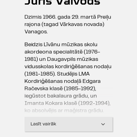
Juris Vaivods
Dzimis 1966. gada 29. martā Preiļu
rajona (tagad Vārkavas novada)
Vanagos.
Beidzis Līvānu mūzikas skolu
akordeona specialitātē (1976-
1981) un Daugavpils mūzikas
vidusskolas kordiriģēšanas nodaļu
(1981-1985). Studējis LMA
Kordiriģēšanas nodaļā Edgara
Račevska klasē (1985-1992),
iegūstot bakalaura grādu, un
Imanta Kokara klasē (1992-1994),
ko absolvējis ar maģistra grādu.
LMA fakultatīvi mācījies
Lasīt vairāk
kompozīciju pie Paula Dambja un
Pētera Plakiža. Stažējies J.S.Baha