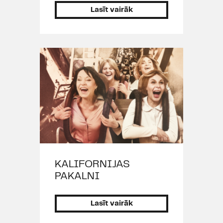
G.Vērenieks, 1999), R.Blaumaņa
Lasīt vairāk
„No saldenās pudeles" (rež.
K.Auškāps, 1999), V.Šekspīra
„Otello" (rež. R.Vaivars, 1999),
F.Lehāra / Dž.Dž.Džilindžera „Mana
jautrā atraitne" (rež.
Dž.Dž.Džilindžers, 1998),
M.Makdonas „Klibais no
Inišmānas", rež. K.Auškāps, 1998),
G.Repšes „Stigma" (rež. A.Kantāne,
1997), R.Tomā „Fredijs" (rež.
A.Liniņš, 1997), B.Brehta „Trīsgrašu
opera" (rež. A.Ozols, 1997),
KALIFORNIJAS
G.Gravstrēma „Zāra Leandere" (rež.
PAKALNI
J.Streičs, 1996).
Koncertu muzikālais vadītājs,
Lasīt vairāk
mūzikas režisors: