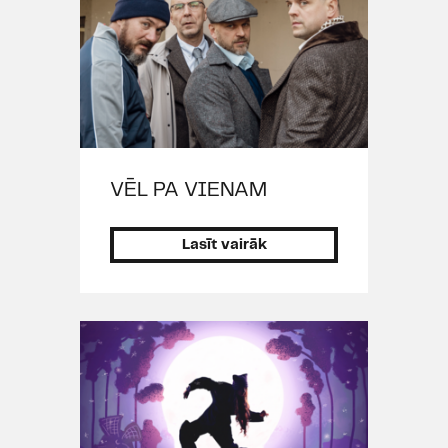
2010), „Zirņu vakara gaidās" (rež.
V.Liepiņš, 2008), B.Srbļanovičas
„Siseņi" (rež. M.Gruzdovs, 2008),
R.Šarta „Manu sievu sauc Moriss"
(rež. R.Atkočūns, 2008), E.L.Vēbera
/ T.Raisa „Jāzeps un raibais
brīnumsapņu mētelis" (rež.
B.Rubesa, 2008), T.Bernharda
VĒL PA VIENAM
„Varoņu laukums" (rež. V.Kairišs,
2008), S.Vispjaņska „Kāzas" (rež.
Lasīt vairāk
M.Gruzdovs, I.Roga, 2007), J.Foses
„Sapnis par rudeni" (rež.
M.Gruzdovs, 2007), M.Makdonas
„Līnenas skaistumkaraliene" (rež.
M.Gruzdovs, 2006), „DT pirts"
(2006), „Cits Šerloks Holmss" (rež.
A.Bērziņš, 2006), „Mans sapnis ir
un paliek teātris" - A.Liniņa