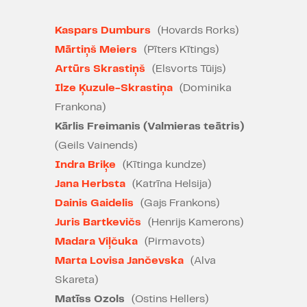
nevainojams - ir atsvaidzinoši
Latvijas teātrī redzēt, ka režisoram
Kaspars Dumburs
(Hovards Rorks)
ir, ko teikt, un tas ir pateikts skaidri
un mākslinieciski pārliecinoši.
Mārtiņš Meiers
(Pīters Kītings)
Fantastiska scenogrāfija,
Artūrs Skrastiņš
(Elsvorts Tūijs)
iedvesmojoša horeogrāfija un
Ilze Ķuzule-Skrastiņa
(Dominika
brīnišķīgi aktieru darbi." 4,5/5
Frankona)
Kārlis Freimanis (Valmieras teātris)
Zane Radzobe, "IR" 23.04.2026.
(Geils Vainends)
"Enerģētiski intensīva,
Indra Briķe
(Kītinga kundze)
līdzdomāšanu un līdzi jušanu
Jana Herbsta
(Katrīna Helsija)
prasoša izrāde. Tā iekustina
Dainis Gaidelis
(Gajs Frankons)
daudzus domu diedziņus. Vaļā tikt
ir grūti." 5/5
Juris Bartkevičs
(Henrijs Kamerons)
Madara Viļčuka
(Pirmavots)
Atis Rozentāls, "Kultūras Diena"
Marta Lovisa Jančevska
(Alva
23.04.2026.
Skareta)
"Vērienīga, monolīta, jutekliska."
Matīss Ozols
(Ostins Hellers)