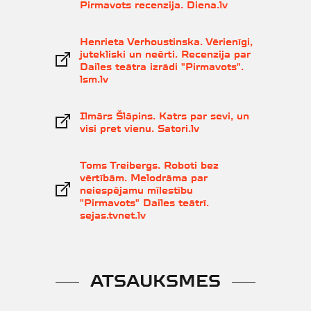
Pirmavots recenzija. Diena.lv
Henrieta Verhoustinska. Vērienīgi,
jutekliski un neērti. Recenzija par
Dailes teātra izrādi "Pirmavots".
lsm.lv
Ilmārs Šlāpins. Katrs par sevi, un
visi pret vienu. Satori.lv
Toms Treibergs. Roboti bez
vērtībām. Melodrāma par
neiespējamu mīlestību
"Pirmavots" Dailes teātrī.
sejas.tvnet.lv
ATSAUKSMES