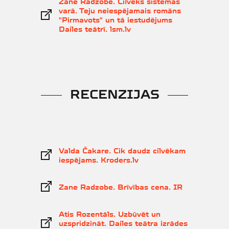
Zane Radzobe. Cilvēks sistēmas
varā. Teju neiespējamais romāns
"Pirmavots" un tā iestudējums
Dailes teātrī. lsm.lv
RECENZIJAS
Valda Čakare. Cik daudz cilvēkam
iespējams. Kroders.lv
Zane Radzobe. Brīvības cena. IR
Atis Rozentāls. Uzbūvēt un
uzspridzināt. Dailes teātra izrādes