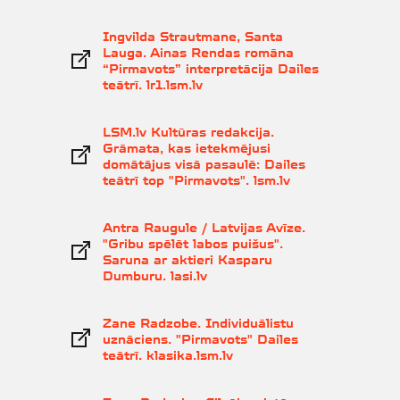
Ingvilda Strautmane, Santa
Lauga. Ainas Rendas romāna
“Pirmavots” interpretācija Dailes
teātrī. lr1.lsm.lv
LSM.lv Kultūras redakcija.
Grāmata, kas ietekmējusi
domātājus visā pasaulē: Dailes
teātrī top "Pirmavots". lsm.lv
Antra Raugule / Latvijas Avīze.
"Gribu spēlēt labos puišus".
Saruna ar aktieri Kasparu
Dumburu. lasi.lv
Zane Radzobe. Individuālistu
uznāciens. "Pirmavots" Dailes
teātrī. klasika.lsm.lv