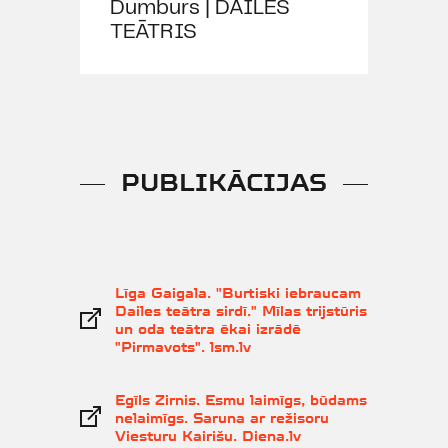
Dumburs | DAILES
TEĀTRIS
PUBLIKĀCIJAS
Līga Gaigala. "Burtiski iebraucam
Dailes teātra sirdī." Mīlas trijstūris
un oda teātra ēkai izrādē
"Pirmavots". lsm.lv
Egīls Zirnis. Esmu laimīgs, būdams
nelaimīgs. Saruna ar režisoru
Viesturu Kairišu. Diena.lv