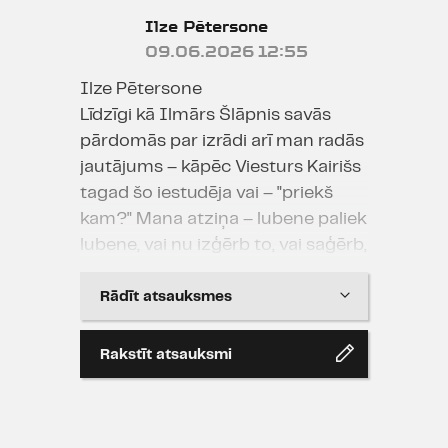
Ilze Pētersone
09.06.2026 12:55
Ilze Pētersone
Līdzīgi kā Ilmārs Šlāpnis savās
pārdomās par izrādi arī man radās
jautājums – kāpēc Viesturs Kairišs
tagad šo iestudēja vai – "priekš
kam?" Mana atziņa – lubene paliek
lubene, vai nu izģērb to, vai saģērb,
cik smalki gribi.
Rādīt atsauksmes
Dailes teātris
22.04.2026 17:33
Rakstīt atsauksmi
(No izrades.lv) Smile (18.04.2026.)
Šahs un mats, Daile. Neviens cits
režisors un neviens cits teātris