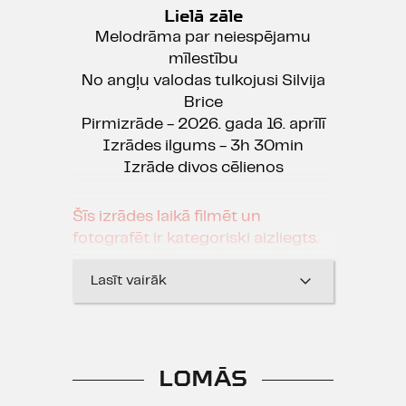
Lielā zāle
Melodrāma par neiespējamu
mīlestību
No angļu valodas tulkojusi Silvija
Brice
Pirmizrāde - 2026. gada 16. aprīlī
Izrādes ilgums - 3h 30min
Izrāde divos cēlienos
Šīs izrādes laikā filmēt un
fotografēt ir kategoriski aizliegts.
Pie ieejas zālē aicināsim aizlīmēt
viedierīču kameru ar īpašu uzlīmi,
Lasīt vairāk
tā atbalstot teātra akciju “Teātris
bez telefona” un domājot par
aktieru privātuma ievērošanu.
LOMĀS
"Iestudējums faktiski ir