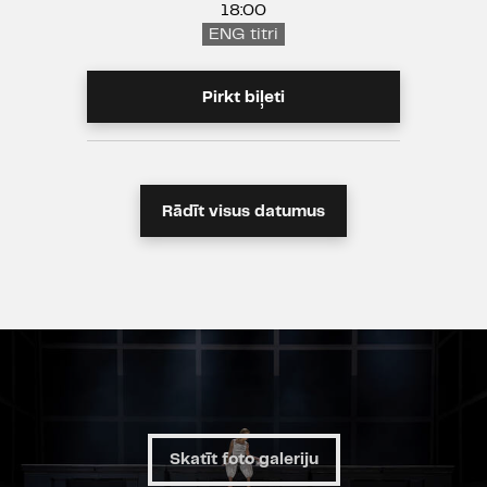
18:00
ENG titri
Pirkt biļeti
Rādīt visus datumus
Skatīt foto galeriju