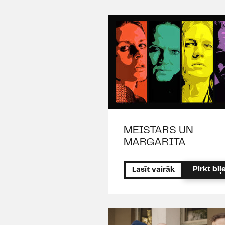
MEISTARS UN
MARGARITA
Pirkt biļe
Lasīt vairāk