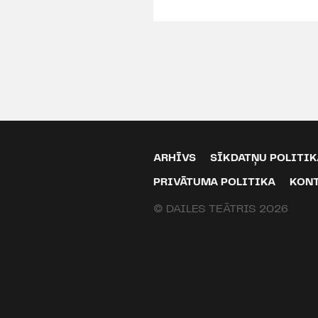
ARHĪVS
SĪKDATŅU POLITIK
PRIVĀTUMA POLITIKA
KON
© DAILES TEĀTRIS 2026