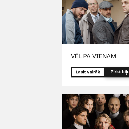
VĒL PA VIENAM
Pirkt biļe
Lasīt vairāk