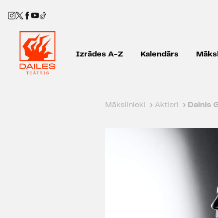
Izrādes A-Z
Kalendārs
Māksl
Mākslinieki
›
Aktieri
›
Dainis G