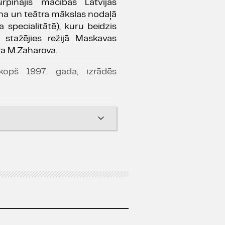
Turpinājis mācības Latvijas
na un teātra mākslas nodaļā
a specialitātē), kuru beidzis
 stažējies režijā Maskavas
ra M.Zaharova.
 kopš 1997. gada, izrādēs
uzs (M. Freina "
Mazliet par
kons (A. Rendas "
Pirmavots
",
lera / S. Stīvensa, D. Rageta
 Pēters (T. Vinterberga, K.
 2025), Tiesas priekšsēdētājs
, viņa teica
", 2025), Deniss
as pakalni
", 2025), Lauma (V.
s naktī
", 2025), Ķēniņš (M.
lbji
", 2024), LBPS (J. Terteļa