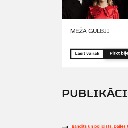
MEŽA GULBJI
Pirkt biļe
Lasīt vairāk
PUBLIKĀCI
Bandīts un policists. Dailes 