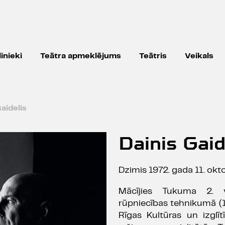
inieki
Teātra apmeklējums
Teātris
Veikals
aidelis
Dainis Gaid
Dzimis 1972. gada 11. okto
Mācījies Tukuma 2. vi
rūpniecības tehnikumā (1
Rīgas Kultūras un izglī