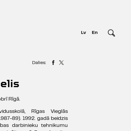
Lv
En
Dalies:
elis
brī Rīgā.
dusskolā, Rīgas Vieglās
987-89). 1992. gadā beidzis
tības darbinieku tehnikumu