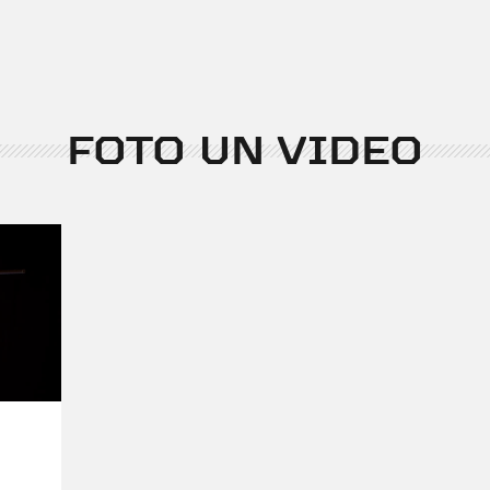
Apakšleitnants Karderaza
aģents Tīneckis (J.Hašek
dēkas
", 1998, 2000), Zaķē
rūķu lielā egle", 1997), Pr
gulbji", 1995), Kurlais (G
FOTO UN VIDEO
1994). Piedalījis Dailes t
"Labākais no „Berllaccor
rozes un mirtes" u.c.
Režijas:
Dailes teātrī: U.Enkvista "T
1999), R.Harisa "Meitene
režisoru A.Blekti, Zviedri
(1999), M.Makdonas "Kli
K.Auškāpu, 1998), F.Sagāna
Citur: režisors teātra 
izrādei "Gads = 12 mē
vidusskolas diplomdarbu 