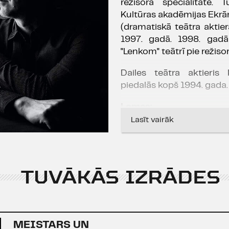
režisora specialitātē. 
Kultūras akadēmijas Ekrā
(dramatiskā teātra aktier
1997. gadā. 1998. gadā
"Lenkom" teātrī pie režiso
Dailes teātra aktieris
piedalās kopš 1994. gada.
Lomas:
Lasīt vairāk
Frederiks (Frediks) Felo
skaļu
", 2026), Gajs Fran
2026), Adlers (Pēc A. Šnic
"
Sapņu novele
", 2026),
TUVĀKĀS IZRĀDES
Fligāra "
Vēl pa vienam
",
(F. fon Šīraha "
Viņš teica
(Dž. Batervērta "
Kalifornij
Šekspīra "
Sapnis vasara
MEISTARS UN
Zālītes, R. Paula "
Meža gu