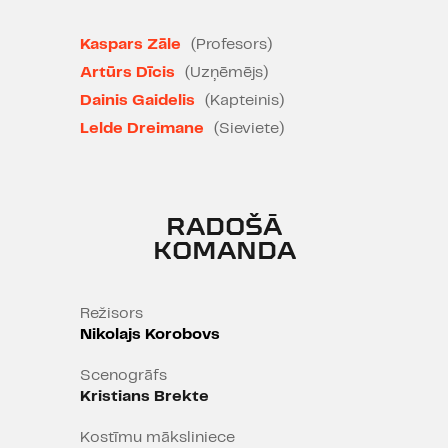
dzīves jēgu.
Kaspars Zāle
(Profesors)
Dīvainu apstākļu vadīts, cilvēks
nokļūst dīvainā vietā, citu dīvainu
Artūrs Dīcis
(Uzņēmējs)
cilvēku kompānijā, gaida kādu, kas
Dainis Gaidelis
(Kapteinis)
kavē un kam varbūt nemaz nav
Lelde Dreimane
(Sieviete)
jāierodas. Kā saka, arī gudrinieks
pārskatās.
RADOŠĀ
KOMANDA
Režisors
Nikolajs Korobovs
Scenogrāfs
Kristians Brekte
Kostīmu māksliniece