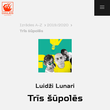
Izrādes A-Z
›
2019./2020
›
Trīs šūpolēs
Luidži Lunari
Trīs šūpolēs