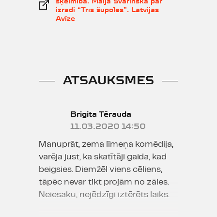
šķelmība. Maija Svarinska par
izrādi “Trīs šūpolēs”. Latvijas
Avīze
ATSAUKSMES
Brigita Tērauda
11.03.2020 14:50
Manuprāt, zema līmeņa komēdija,
varēja just, ka skatītāji gaida, kad
beigsies. Diemžēl viens cēliens,
tāpēc nevar tikt projām no zāles.
Neiesaku, nejēdzīgi iztērēts laiks.