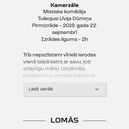
Kamerzāle
Mistiska komēdija
Tulkojusi Līvija Dūmiņa
Pirmizrāde - 2019. gada 22.
septembrī
Izrādes ilgums - 2h
Trīs nepazīstami vīrieši ierodas
vienā telpā katrs ar savu, ļoti
atšķirīgu mērķi. Uzņēmējs,
profesors un armijas kapteinis.
Nešķiet, ka viņi īpaši izbaudītu cits
cita sabiedrību, bet kāds laiks
Lasīt vairāk
viņiem būs jāpavada kopā. Turklāt
sāk notikt savādas lietas un
mistiskas sagadīšanās. Tas viss
rosina aizdomāties par cilvēka
LOMĀS
brīvo gribu, izvēles iespējām un