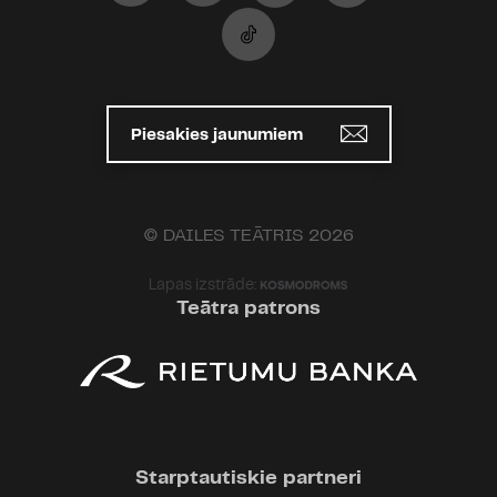
10.03.2020 22:23
Piekritīšu, ka šajā izrādē nav
klasikas. Savdabīga, bet ļoti laba!
Paldies!
Piesakies jaunumiem
Dailes teātris
17.02.2020 11:15
© DAILES TEĀTRIS 2026
Milana Drugoveiko virtuālajā
grupā #SkatītājsVērtē:
Lapas izstrāde:
Teātra patrons
"[..]Šī izrāde noteikti nebūs
klasikas, konservatīvā teātra izrāžu
cienītājiem. Darbība notiek vienā
telpā, kurā satiekas trīs pavisam
dažādi cilvēki, kuri noteikti parastā
dzīves situācijā nekad nesatiktos.
Starptautiskie partneri