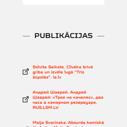
PUBLIKĀCIJAS
Solvita Seikste. Cilvēka brīvā
griba un izvēle lugā “Trīs
šūpolēs”. la.lv
Андрей Шаврей. Андрей
Шаврей: «Трое на качелях», два
часа в камерном резервуаре.
RUS.LSM.LV
Maija Svarinska. Absurda komiskā