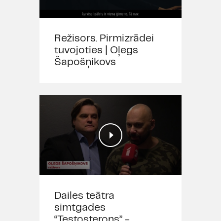
Režisors. Pirmizrādei
tuvojoties | Oļegs
Šapošņikovs
Dailes teātra
simtgades
“Testosterons” -