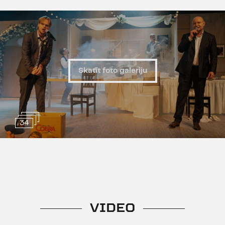
Stroboskops
Vecuma ierobežojums 14+
Izrādē tiek lietota necenzēta
leksika
Skatīt foto galeriju
34
VIDEO