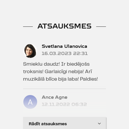
ATSAUKSMES
Svetlana Ulanovica
16.03.2023 22:31
Smieklu daudz! Ir biedējošs
troksnis! Garlaicīgi nebija! Arī
muzikālā blīce bija laba! Paldies!
Ance Agne
12.11.2022 06:32
1. cēliens bija ap 40 minūšu garš,
kura laikā bija dzirdami vismaz 20
Rādīt atsauksmes