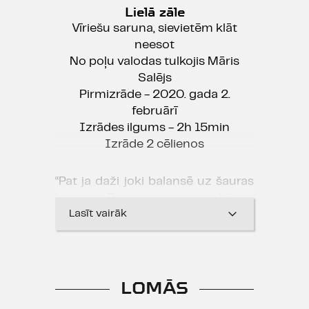
Lielā zāle
Vīriešu saruna, sievietēm klāt
neesot
No poļu valodas tulkojis Māris
Salējs
Pirmizrāde - 2020. gada 2.
februārī
Izrādes ilgums - 2h 15min
Izrāde 2 cēlienos
“Pat ja daži joki balansē uz šauras
bezgaumības laipas,
kopumā “Testosterons” nav ne
Lasīt vairāk
truls, ne sekls. Tas ir jautrs un
estētiski kvalitatīvs piedzīvojums.”
Līga Ulberte, “Diena.lv” 16.03.2020.
LOMĀS
PAR IZRĀDI