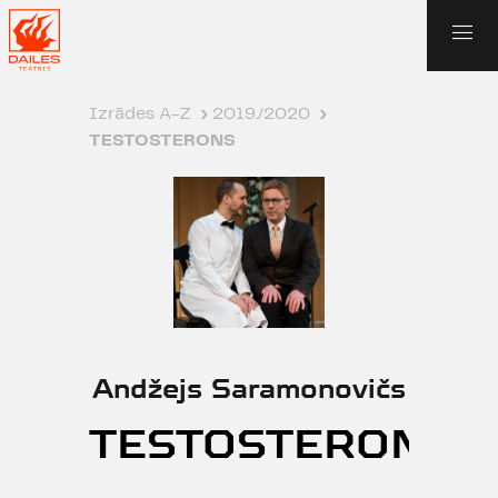
Izrādes A-Z
›
2019./2020
›
TESTOSTERONS
Andžejs Saramonovičs
TESTOSTERONS