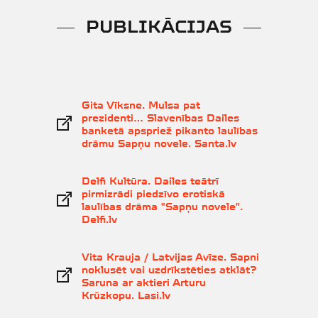
PUBLIKĀCIJAS
Gita Vīksne. Mulsa pat
prezidenti… Slavenības Dailes
banketā apspriež pikanto laulības
drāmu Sapņu novele. Santa.lv
Delfi Kultūra. Dailes teātrī
pirmizrādi piedzīvo erotiskā
laulības drāma "Sapņu novele".
Delfi.lv
Vita Krauja / Latvijas Avīze. Sapni
noklusēt vai uzdrīkstēties atklāt?
Saruna ar aktieri Arturu
Krūzkopu. Lasi.lv