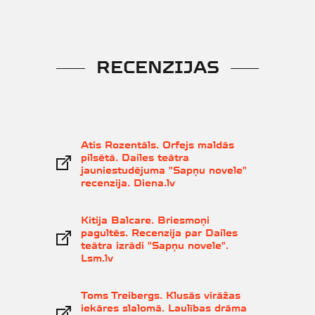
RECENZIJAS
Atis Rozentāls. Orfejs maldās
pilsētā. Dailes teātra
jauniestudējuma "Sapņu novele"
recenzija. Diena.lv
Kitija Balcare. Briesmoņi
pagultēs. Recenzija par Dailes
teātra izrādi "Sapņu novele".
Lsm.lv
Toms Treibergs. Klusās virāžas
iekāres slalomā. Laulības drāma