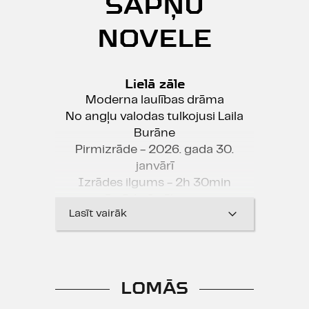
SAPŅU
NOVELE
Lielā zāle
Moderna laulības drāma
No angļu valodas tulkojusi Laila
Burāne
Pirmizrāde - 2026. gada 30.
janvārī
Izrādes ilgums - 2h 30min
Izrāde 2 cēlienos
Lasīt vairāk
Šīs izrādes laikā filmēt un
fotografēt ir kategoriski aizliegts.
Pie ieejas zālē aicināsim aizlīmēt
LOMĀS
viedierīču kameru ar īpašu uzlīmi,
tā atbalstot teātra akciju “Teātris