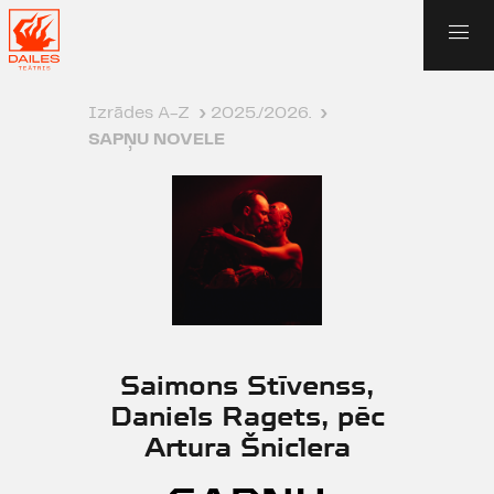
Izrādes A-Z
›
2025./2026.
›
SAPŅU NOVELE
Saimons Stīvenss,
Daniels Ragets, pēc
Artura Šniclera