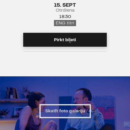
15. SEPT
Otrdiena
18:30
ENG titri
Pirkt biļeti
Skatīt foto galeriju