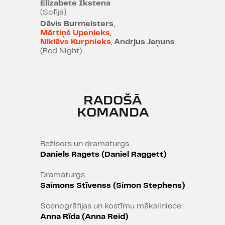
krietni trauslāka un attālums starp
Elizabete Ikstena
(Sofija)
domu un rīcību ir mazāks, nekā
Dāvis Burmeisters
,
viņš ir iztēlojies. Vienkārša saruna
Mārtiņš Upenieks
,
pārtop par atzīšanos, kas draud
Niklāvs Kurpnieks
,
Andrjus Jaņuns
izpostīt divu tuvāko cilvēku
(Red Night)
attiecības…
Kad tika publicēta Artura Šniclera
“Sapņu novele” (1926), tā kļuva par
RADOŠĀ
skandālu, satricinot Vīnes
KOMANDA
pieklājīgo 20. gadsimta sabiedrību
ar savu neslēpti erotisko
valdzinājumu un iepriekš
Režisors un dramaturgs
Daniels Ragets (Daniel Raggett)
neredzētu zemapziņas
portretējumu. Jaunu Šniclera
Dramaturgs
darba interpretāciju, kas piedzīvos
Saimons Stīvenss (Simon Stephens)
pasaules pirmizrādi, radījis šobrīd
Eiropā aktuālais režisors Daniels
Scenogrāfijas un kostīmu māksliniece
Ragets un atzītais dramaturgs
Anna Rīda (Anna Reid)