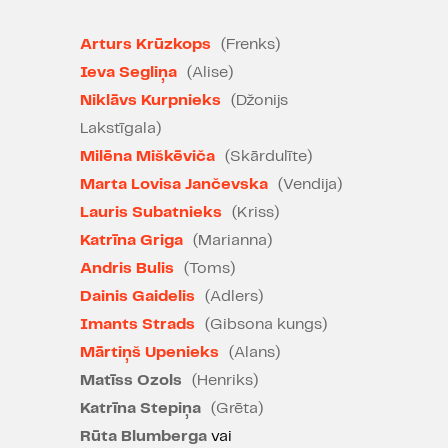
bez telefona” un domājot par
aktieru privātuma ievērošanu.
Arturs Krūzkops
(Frenks)
Ieva Segliņa
(Alise)
“Neviens sapnis nekad nav tikai
Niklāvs Kurpnieks
(Džonijs
sapnis.”
Lakstīgala)
Kāda ir tava slēptākā vēlēšanās?
Milēna Miškēviča
(Skārdulīte)
Un vai tu to vēlies tik ļoti, lai
Marta Lovisa Jančevska
(Vendija)
rīkotos?
Lauris Subatnieks
(Kriss)
Kad Frenks uzzina par sievas
Katrīna Griga
(Marianna)
Alises iekāri pret svešinieku, iztēle
Andris Bulis
(Toms)
iedzen vīru apsēstībā. Lai arī tuvība
Dainis Gaidelis
(Adlers)
bija iedomāta, Alises sacītais viņu
Imants Strads
(Gibsona kungs)
nomoka, un viņš dodas pilsētā,
Mārtiņš Upenieks
(Alans)
apņēmies piepildīt savas
fantāzijas. Nejauša satikšanās
Matīss Ozols
(Henriks)
Frenku ieved dziļāk naktī, kur
Katrīna Stepiņa
(Grēta)
robeža starp sapni un realitāti ir
Rūta Blumberga
vai