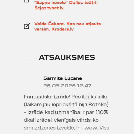
"Sapņu novele" Dailes teātrī.
Sejas.tvnet.lv
Valda Čakare. Kas nav atļauts
vērsim. Kroders.lv
ATSAUKSMES
Sarmite Lucane
26.05.2026 12:47
Fantastiska izrāde! Pēc ilgāka laika
(laikam jau iepriekš tā bija Rothko)
- izrāde, kad uzmanība ir par 110%
tikai izrādei, vienīgais vārds, ko
smazdzenes izveido, ir - wow. Viss