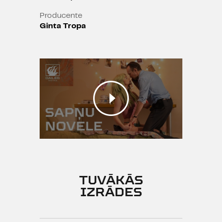
Izrādē smēķē!
Producente
Ginta Tropa
Stroboskops
Vecuma ierobežojums: 16+ |
Izrādē tiek lietota necenzēta leksika,
izrāde satur seksuālas ainas. | Izrādē
tiek ievērotas nepilngadīga bērna
tiesības atbilstoši
TUVĀKĀS
IZRĀDES