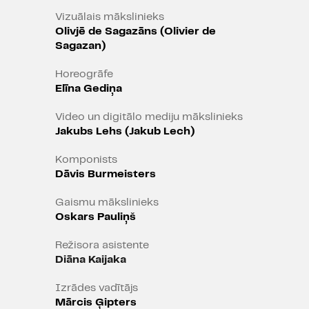
Saimons Stīvenss (“Savādais
Vizuālais mākslinieks
atgadījums ar suni naktī”). Kopā ar
Olivjē de Sagazāns (Olivier de
spilgtiem Latvijas, Lielbritānijas,
Sagazan)
Francijas un Polijas skatuves
māksliniekiem tiks izsapņota
Horeogrāfe
fantāzija, kas pavērs priekškaru uz
Elīna Gediņa
mūsu tumšākajām vēlmēm.
Video un digitālo mediju mākslinieks
Jakubs Lehs (Jakub Lech)
Paldies Andželikai Frīdvaldei
par dalību izrādes klavieru
Komponists
skaņdarbu ierakstos!
Dāvis Burmeisters
Izrādes eksporta partneris:
Gaismu mākslinieks
Oskars Pauliņš
Režisora asistente
Diāna Kaijaka
Izrādes vadītājs
Mārcis Ģipters