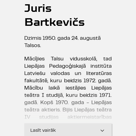
Juris
Bartkevičs
Dzimis 1950. gada 24. augustā
Talsos.
Mācījies Talsu vidusskolā, tad
Liepājas Pedagoģiskajā institūta
Latviešu valodas un literatūras
fakultātē, kuru beidzis 1972. gadā.
Mācību laikā iestājies Liepājas
teātra I studijā, kuru beidzis 1971.
gadā. Kopš 1970. gada - Liepājas
teātra aktieris. Bijis Liepājas teātra
IV studijas aktiermeistarības
pedagogs (1990-1993) un V
Lasīt vairāk
studijas skatuves runas un