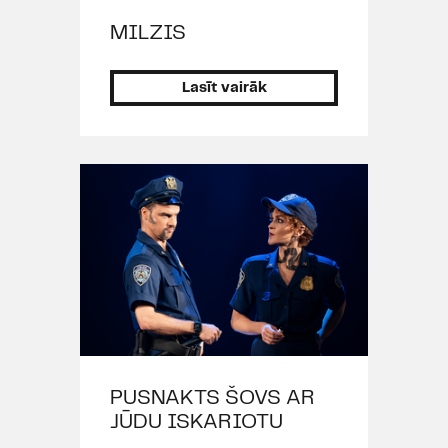
Toulons (D.H.Hvanga "
M.Butterfly
",
2013), Rojs M. Kons / Praiors
MILZIS
(T.Kušnera "
Eņģeļi Amerikā
", no
2013), Džeralds O'Hāra /
Lasīt vairāk
Telegrāfists (M.Mičelas "
Vējiem
līdzi
", 2013), Maikls Hanlons
(Dž.Tompsona "
Mežonīgā pilsēta
",
2012), Seņa Saveļjevs (Vectēvs)
(P.Sanajeva "
Apglabājiet mani zem
grīdas
", 2012), Kapuleti
(V.Šekspīra
"Romeo un Džuljeta"
,
2012), Lūkins
(R.Staprāna
"Gūsteknis pilī"
, 2011),
Pasku
(M.Sebastiana
"Noslēpumainā
zvaigzne"
, 2011), Ļaunais
privātuzņēmējs Smurguls ("Trīs
PUSNAKTS ŠOVS AR
Sprīdīši; turp un atpakaļ", 2011),
JŪDU ISKARIOTU
Vecais (K.Hamsuna
"Ābels un