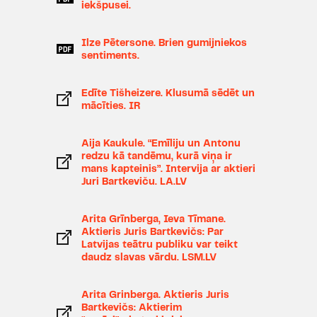
A.Vildere (ASV), 1990), Dzejnieks
iekšpusei.
(A.Čaka "Psihiskais uzbrukums",
rež. J.Rijnieks, 1989), Viljams
Ilze Pētersone. Brien gumijniekos
Šekspīrs (M.Zīverta "Āksts", rež.
sentiments.
O.Kroders, 1989), Raviks
(Ē.M.Remarka "Triumfa arka", rež.
Edīte Tišheizere. Klusumā sēdēt un
O.Kroders, 1988), Edvarts
mācīties. IR
(R.Blaumaņa "Indrāni", rež.
H.Ulmanis, 1988), Karalis Līrs
Aija Kaukule. “Emīliju un Antonu
(V.Šekspīra "Karalis Līrs", rež.
redzu kā tandēmu, kurā viņa ir
mans kapteinis”. Intervija ar aktieri
N.Klētnieks, 1987), Trigorins
Juri Bartkeviču. LA.LV
(A.Čehova "Kaija", rež. O.Kroders,
1987), Varvils (A.Dimā jun.
Arita Grīnberga, Ieva Tīmane.
"Kamēliju dāma", rež. O.Kroders,
Aktieris Juris Bartkevičs: Par
1985), piedalās (J.Jevtušenko
Latvijas teātru publiku var teikt
"Māte un neitronbumba", rež.
daudz slavas vārdu. LSM.LV
N.Klētnieks, 1985), Jānis Balodis
(J.Jaunsudrabiņa "Aija", rež.
Arita Grinberga. Aktieris Juris
O.Kroders, 1985), Jānis (V.Lāča
Bartkevičs: Aktierim