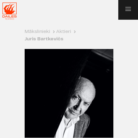
Mākslinieki
›
Aktieri
›
Juris Bartkevičs