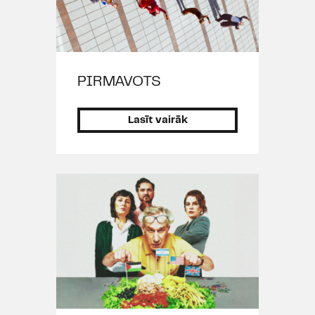
"
Uzvarēt var tikai viens
" (2017),
Jakovs Mihailovičs Anosovs
(A.Kuprina "
Granātu krāsas
aproce
", 2016), Priesteris
(A.Kristofas "
Lielā melu burtnīca
",
PIRMAVOTS
2016), Vecais (F.Buļakova "
Svēta
lieta
", 2015), Andrāšs (R.Kūnija,
Lasīt vairāk
M.Kūnija "
Reāli sliktie puiši
", 2015),
Čezviks (K.Kīzija "
Kāds pārlaidās
pār dzeguzes ligzdu
", 2015),
Giljomēna kungs (G.Flobēra
"
Bovarī kundze
", 2014), Bocmanis
Smīks (Dž.M.Berija "
Pīters Pens
",
2014), Gregorijs (K.Rogas "
Skudru
sprints
", 2014), Oistvinds (H.Levina
"
Vecpuiši un vecmeitas"
, 2014),
Bartolemejs (M.Kouto "
Dieva indes
un velna zāles
", 2014), Mesjē