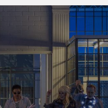
ultūras" balvai „Kilograms
tvijas Radio balvai
kts 2014/2015" balvai:
āna lomā - Juris Bartkevičs
niece - Inga Krasovska
erformance in English you
ктакле на русском языке