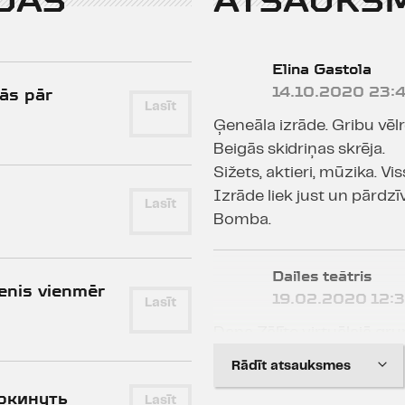
JAS
ATSAUKS
Elina Gastola
14.10.2020 23:
dās pār
Lasīt
Ģeneāla izrāde. Gribu vēlr
Beigās skidriņas skrēja.
Sižets, aktieri, mūzika. V
Izrāde liek just un pārdzīv
Lasīt
Bomba.
Dailes teātris
tenis vienmēr
19.02.2020 12:
Lasīt
Dana Zālīte virtuālajā gr
Rādīt atsauksmes
"[..]Viss izrādes ansambli
покинуть
Lasīt
tiešām var just, ka, pat n