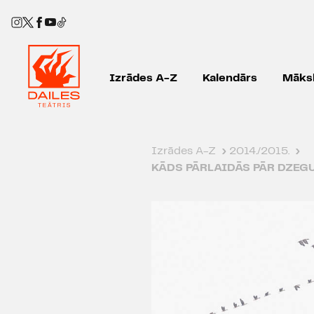
Izrādes A-Z
Kalendārs
Māksl
Izrādes A-Z
›
2014./2015.
›
KĀDS PĀRLAIDĀS PĀR DZEG