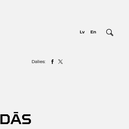
Lv
En
Dalies:
IDĀS