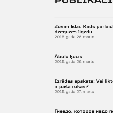
PUBLIKĀCI
Zosīm līdzi. Kāds pārlai
dzeguzes ligzdu
2015. gada 26. marts
Ābolu ķocis
2015. gada 26. marts
Izrādes apskats: Vai lik
ir paša rokās?
2015. gada 27. marts
Гнездо, которое надо 