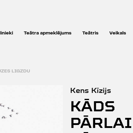
inieki
Teātra apmeklējums
Teātris
Veikals
UZES LIGZDU
Kens Kīzijs
KĀDS
PĀRLA