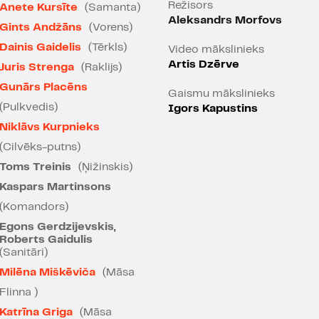
Režisors
Anete Kursīte
(Samanta)
Makmērfijs ir dzimis brī
Aleksandrs Morfovs
sirsnīgais kāršu spēlm
Gints Andžāns
(Vorens)
slimnīcā nokļuvis, izvairo
Dainis Gaidelis
(Tērkls)
Video mākslinieks
cienīgs pretinieks māsai R
Artis Dzērve
Juris Strenga
(Raklijs)
Gunārs Placēns
Sistēma samaļ individu
Gaismu mākslinieks
iekļauties no malas diktēt
(Pulkvedis)
Igors Kapustins
paciest iejaukšanos pers
Niklāvs Kurpnieks
visšokējošākais ir tas, k
(Cilvēks-putns)
neciešamu dzīvi sev ir izvē
Toms Treinis
(Ņižinskis)
Kaspars Martinsons
Nav īsti skaidrs, vai ārprā
apkārtējie. Traģiski komis
(Komandors)
attīrīšanās un atbrīvošanā
Egons Gerdzijevskis
,
Roberts Gaidulis
Bulgāru režisors Alek
(Sanitāri)
oriģinālu teātra model
Milēna Miškēviča
(Māsa
ārkārtīgi vizuālas, bet
Flinna )
nestandarta un nepare
Katrīna Griga
(Māsa