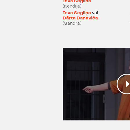
Ieva Segliņa
(Kendija)
Ieva Segliņa
vai
Dārta Daneviča
(Sandra)