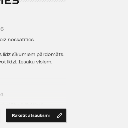
MES
46
eiz noskatīties.
iss līdz sīkumiem pārdomāts.
ot līdzi. Iesaku visiem.
34
upā #SkatītājsVērtē:
Rakstīt atsauksmi
s spēlē vienotā ritmā un
eskatoties uz nebūt ne