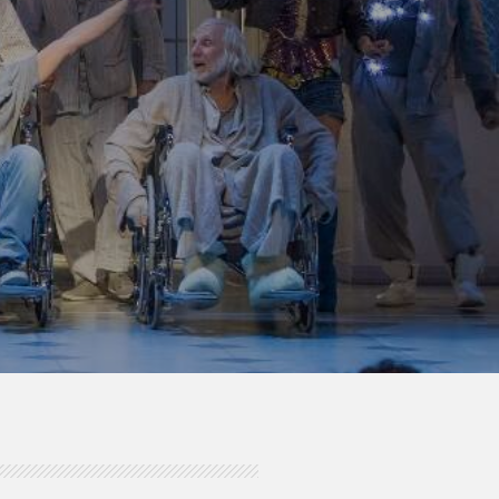
tots izdevums ar
ouse LLC.” un “The Estate
 14+