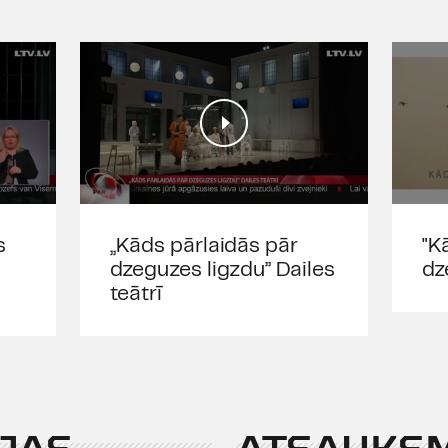
s
„Kāds pārlaidās pār
"K
dzeguzes ligzdu” Dailes
dz
teātrī