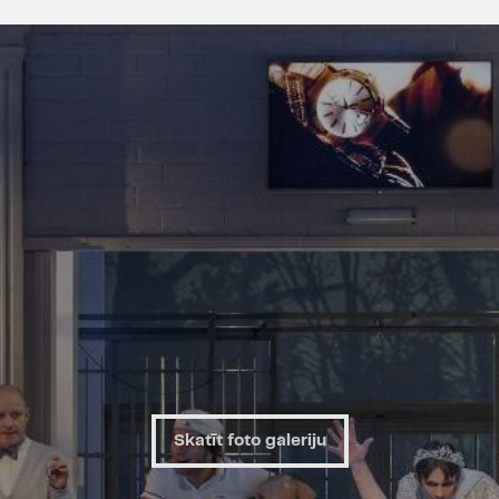
LTV1 raidījuma „100g k
kultūras".
Izrāde izvirzīta LTV un La
"Kilograms kultūras 2015"
Nominācijas "Spēlmaņu na
Gada aktieris otrā pl
Gada kustību māksli
Information about this p
can find
HERE
.
Skatīt foto galeriju
Информацию об этом спе
можно найти
ЗДЕСЬ
.