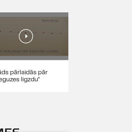
āds pārlaidās pār
eguzes ligzdu"