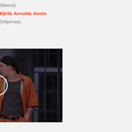
iestudējumiem vienmēr ir
Džeina)
spēj pulcēt tik plašu skatī
Kārlis Arnolds Avots
Aleksandrs Morfovs ir ī
(Viljamss)
humora izjūtu, kura ies
mākslinieciska pasaule un
pasaule, kurā cieši sa
komiskais un traģiska
nopietnais. Šīs izrādes
skatītājus un piedāvā spil
Režisors un viņa iest
daudzas starptautiskas u
A.Morfova 2012.gadā Dail
Erdmana traģikomēdija
nominēta „Spēlmaņu na
kategorijās, tostarp ar
labākais režisora darb
balvu kā gada labākais 
izvirzīts arī laikraksta „