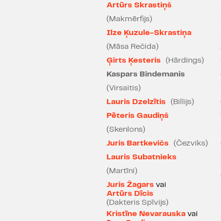
Artūrs Skrastiņš
(Makmērfijs)
Ilze Ķuzule-Skrastiņa
(Māsa Rečida)
Ģirts Ķesteris
(Hārdings)
Kaspars Bindemanis
(Virsaitis)
Lauris Dzelzītis
(Billijs)
Pēteris Gaudiņš
(Skenlons)
Juris Bartkevičs
(Čezviks)
Lauris Subatnieks
(Martīni)
Juris Žagars
vai
Artūrs Dīcis
(Dakteris Spīvijs)
Kristīne Nevarauska
vai