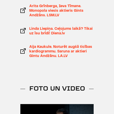
"
Ugunsgrēki
", Cēzaru izrādē
Arita Grīnberga, Ieva Tīmane.
"
Vakariņas ar Elvisu
Monopola viesis aktieris Gints
".
Andžāns. LSM.LV
2013/2014 - "Spēlmaņu nakts"
balva kategorijā "Gada aktieris otrā
Linda Liepiņa. Ceļojums laikā? Tikai
uz īsu brīdi! Diena.lv
plāna lomā" par Ediju izrādē
"
Izraidītie
", Laimi izrādē
"
Prezentācija
" un Filipu izrādē
Aija Kaukule. Noturēt augšā ticības
kardiogrammu. Saruna ar aktieri
"
Šeipings
".
Gintu Andžānu. LA.LV
2008/2009 - "Spēlmaņu nakts"
nominācija kategorijā "Gada
jaunais skatuves mākslinieks" par
Ješku izrādē "
Priekules Ikars
".
FOTO UN VIDEO
Cita informācija:
Dejojis TDA "Vidzeme".