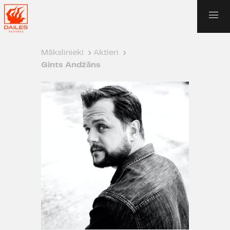
Mākslinieki
›
Aktieri
›
Gints Andžāns