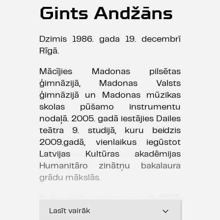
Gints Andžāns
Dzimis 1986. gada 19. decembrī
Rīgā.
Mācījies Madonas pilsētas
ģimnāzijā, Madonas Valsts
ģimnāzijā un Madonas mūzikas
skolas pūšamo instrumentu
nodaļā. 2005. gadā iestājies Dailes
teātra 9. studijā, kuru beidzis
2009.gadā, vienlaikus iegūstot
Latvijas Kultūras akadēmijas
Humanitāro zinātņu bakalaura
grādu mākslās.
Dailes teātra aktieris kopš 2012.
gada, izrādēs piedalās kopš 2009.
Lasīt vairāk