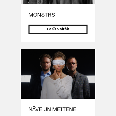
"
Amadejs
", 2011),
koncertuzvedums "
Trīs Sprīdīši:
turp un atpakaļ
" (2011), Alekss
MONSTRS
(K.Hamsuna "
Ābels un Olga
", 2011),
Frolovs (A.Vampilova "
Atvadas
Lasīt vairāk
jūnijā
", 2010), Bende (F.Šillera
"
Marija Stjuarte
", 2010), Talcinieks
(V.Grēviņa "
Gaisa grābekļi
", 2010),
Karalis Filips (G.Gorina "
Tils
Pūcesspieģelis
", 2009), Ješka
(M.Zālītes, U.Marhilēviča "
Priekules
Ikars
", 2009), Rudais (A.Ščerbaka
"
Pulkvedis Pilāts
", 2009), Gavrila
Ardalionovičs Ivolgins
(F.Dostojevska "
Idiots. Pēdējā
nakts
", 2009), Saimnieks
(S.Vispjaņska "Kāzas", 2007).
NĀVE UN MEITENE
Lomas citos teātros: