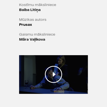
Kostīmu māksliniece
Baiba Litiņa
Izrāde iekļauta Latvijas valsts
Mūzikas autors
simtgades programmas "Latvijas
Prusax
skolas soma" piedāvājumā.
Gaismu māksliniece
Māra Vaļikova
Izrādē tiek lietota necenzēta
leksika / Vecuma ierobežojums 12+