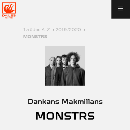
Izrādes A-Z
›
2019./2020
›
MONSTRS
Dankans Makmillans
MONSTRS