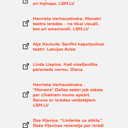
arī hiphops. LSM.LV
Henrieta Verhoustinska. Monstri
teātra izrādēs – ne tikai vizuāli,
bet arī emocionāli. LSM.LV
Aija Kaukule. Savilkt kapučpuikas
teātrī. Latvijas Avīze
Linda Liepiņa. Kad visatļautība
pārsniedz normu. Diena
Henrieta Verhoustinska .
"Monstrs" Dailes teātrī jeb stāsts
par cilvēkiem mums apkārt.
Saruna ar izrādes veidotājiem.
LSM.LV
Ilze Kļaviņa. “Līmlente uz stikla.”
Ilzes Kļaviņas recenzija par izrādi