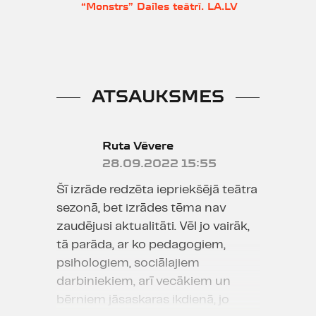
“Monstrs” Dailes teātrī. LA.LV
ATSAUKSMES
Ruta Vēvere
28.09.2022 15:55
Šī izrāde redzēta iepriekšējā teātra
sezonā, bet izrādes tēma nav
zaudējusi aktualitāti. Vēl jo vairāk,
tā parāda, ar ko pedagogiem,
psihologiem, sociālajiem
darbiniekiem, arī vecākiem un
bērniem jāsaskaras ikdienā, jo