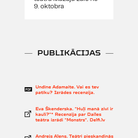
9. oktobra
PUBLIKĀCIJAS
Undīne Adamaite. Vai es tev
patīku? Izrādes recenzija.
Eva Škenderska. "Huļi manā zivī ir
kauli?"* Recenzija par Dailes
teātra izrādi "Monstrs". Delfi.lv
Andrejs Alens. Teātri pieskandinās