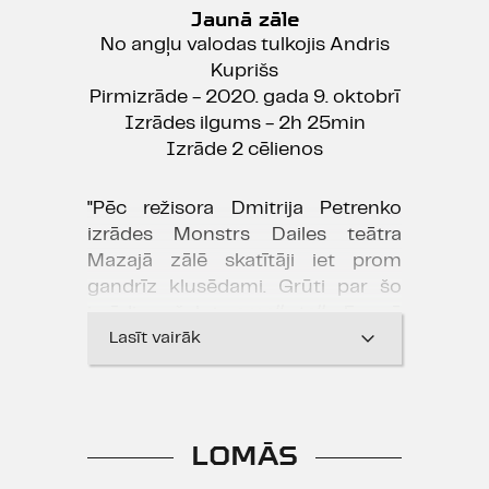
Jaunā zāle
No angļu valodas tulkojis Andris
Kuprišs
Pirmizrāde - 2020. gada 9. oktobrī
Izrādes ilgums - 2h 25min
Izrāde 2 cēlienos
"Pēc režisora Dmitrija Petrenko
izrādes Monstrs Dailes teātra
Mazajā zālē skatītāji iet prom
gandrīz klusēdami. Grūti par šo
izrādi pačalot
small talk
līmenī.
Skaudri. Skumji. Bezcerīgi. Bet
Lasīt vairāk
vajadzīgi bezcerīgi."
Undīne Adamaite, "Kultūras Diena"
28.10.2020.
LOMĀS
PAR IZRĀDI