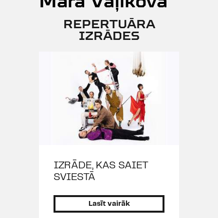
Māra Vaļikova
REPERTUĀRA
IZRĀDES
IZRĀDE, KAS SAIET
SVIESTĀ
Lasīt vairāk