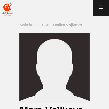
Mākslinieki
›
Citi
›
Māra Vaļikova