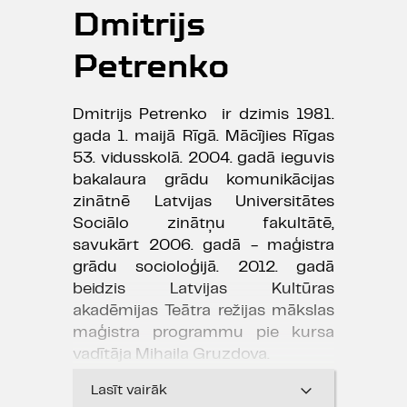
Dmitrijs
Petrenko
Dmitrijs Petrenko ir dzimis 1981.
gada 1. maijā Rīgā. Mācījies Rīgas
53. vidusskolā. 2004. gadā ieguvis
bakalaura grādu komunikācijas
zinātnē Latvijas Universitātes
Sociālo zinātņu fakultātē,
savukārt 2006. gadā - maģistra
grādu socioloģijā. 2012. gadā
beidzis Latvijas Kultūras
akadēmijas Teātra režijas mākslas
maģistra programmu pie kursa
vadītāja Mihaila Gruzdova.
Lasīt vairāk
Kā aktieris piedalījies vairākās