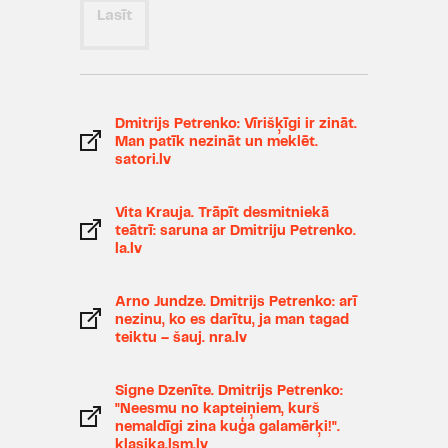
Lasīt
Dmitrijs Petrenko: Vīrišķīgi ir zināt.
Man patīk nezināt un meklēt.
satori.lv
Vita Krauja. Trāpīt desmitniekā
teātrī: saruna ar Dmitriju Petrenko.
la.lv
Arno Jundze. Dmitrijs Petrenko: arī
nezinu, ko es darītu, ja man tagad
teiktu – šauj. nra.lv
Signe Dzenīte. Dmitrijs Petrenko:
"Neesmu no kapteiņiem, kurš
nemaldīgi zina kuģa galamērķi!".
klasika.lsm.lv