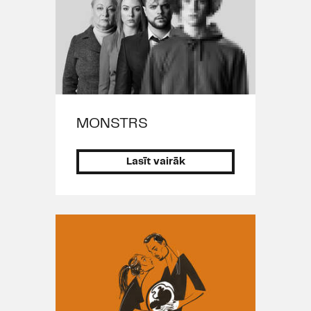
un dēls
" (2016), M. Tvena "
Toma
Sojera piedzīvojumi
" (2016), P.
Barca "
Iespējamā tikšanās
" (2016),
"
Koncerts, kura nebija
" (2015), A.
Jugova "
Čuhņas jociņi
" (2015), J.
Kļavas "
Visas viņas grāmatas
"
(2014), R. Bugavičutes "
Biedre
Zariņa
" (2013)
MONSTRS
Izrādes citos teātros:
Lasīt vairāk
Valmieras drāmas teātrī: T.
Viljamsa “Stikla zvērnīca” (2014)
Liepājas teātrī: R. Hārvuda
“Ģērbējs” (2019), P. Bankovska “Kur
pazuda saimnieks?” (2018), M.
Šizgala “LUV” (2017)
Latvijas Leļļu teātrī: A. Čehova