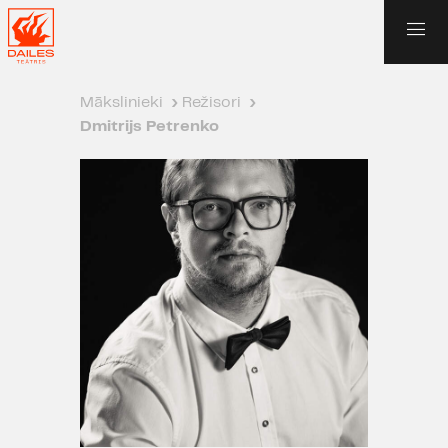
Mākslinieki
›
Režisori
›
Dmitrijs Petrenko