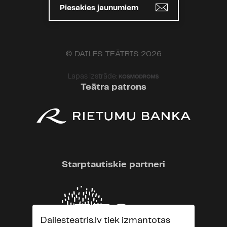
Piesakies jaunumiem
© DAILES TEĀTRIS 2026
Lapas izstrāde:
Teātra patrons
Starptautiskie partneri
Dailesteatris.lv tiek izmantotas