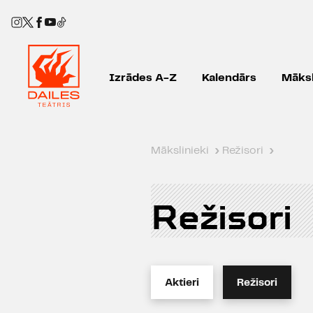
Izrādes A-Z
Kalendārs
Māksl
Mākslinieki
›
Režisori
›
Režisori
Aktieri
Režisori