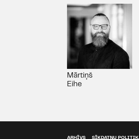
Mārtiņš
Eihe
ARHĪVS
SĪKDATŅU POLITIK