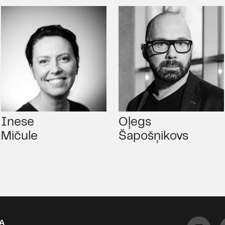
Inese
Oļegs
Mičule
Šapošņikovs
A