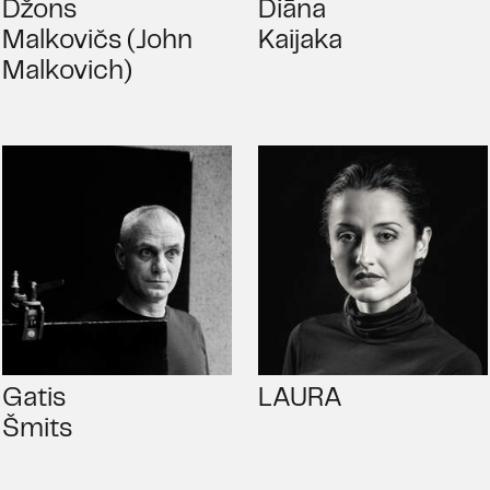
Džons
Diāna
Malkovičs (John
Kaijaka
Malkovich)
Gatis
LAURA
Šmits