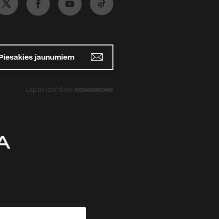
Piesakies jaunumiem
Lapas izstrāde: