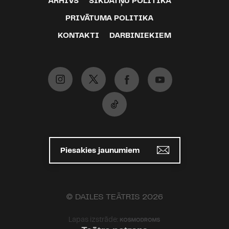
ARHĪVS
SĪKDATŅU POLITIKA
balva par izrādi “
ROTKHO
”
PRIVĀTUMA POLITIKA
2018 – Lietuvas “Skatuves zelta
KONTAKTI
DARBINIEKIEM
krusts” kategorijā “Gada režisors”
par režiju izrādē “LOKIS”
2017 – Lietuvas Nacionālā teātra
balva kategorijā “Gada režisors”
2014 – 53.
Rzeszowskie Spotkania
Teatralne
jaunā mākslinieka balva
Piesakies jaunumiem
Mākslinieka foto:
Sisi Cecylia
© DAILES TEĀTRIS 2026
Lapas izstrāde: