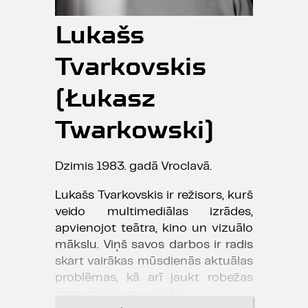
Lukašs
Tvarkovskis
(Łukasz
Twarkowski)
Dzimis 1983. gadā Vroclavā.
Lukašs Tvarkovskis ir režisors, kurš
veido multimediālas izrādes,
apvienojot teātra, kino un vizuālo
mākslu. Viņš savos darbos ir radis
skart vairākas mūsdienās aktuālas
problēmas, kā arī jaukt robežas
starp teātri un realitāti.