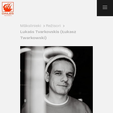
Mākslinieki
›
Režisori
›
Lukašs Tvarkovskis (Łukasz
Twarkowski)