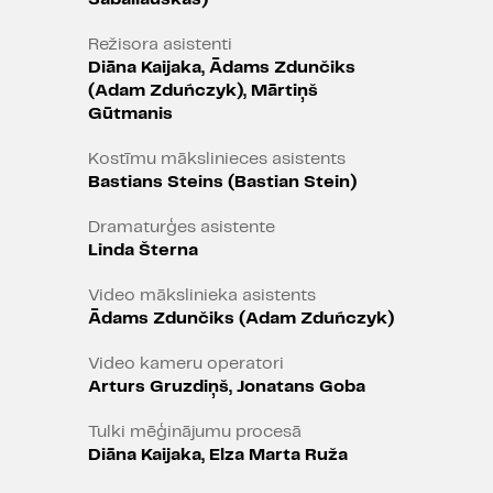
Viens no pasaulē dārgakajiem
Režisora asistenti
mākslas darbiem – pārdots par
Diāna Kaijaka, Ādams Zdunčiks
140 miljoniem eiro – Marka Rotko
(Adam Zduńczyk), Mārtiņš
glezna “No. 6 (Violets, zaļš un
Gūtmanis
sarkans)”. Vienmēr, kad pasauli
Kostīmu mākslinieces asistents
pāršalc ziņa par jauniem cenu
Bastians Steins (Bastian Stein)
rekordiem, tas rada milzumdaudz
jautājumu – kas tad ir tas, kas
Dramaturģes asistente
nosaka šī darba astronomisko
Linda Šterna
vērtību mākslas tirgū? Mūsdienās
šis jautājums ir kļuvis tikpat kā
Video mākslinieka asistents
Ādams Zdunčiks (Adam Zduńczyk)
neatbildams, jo robežas starp
mākslas darba kopiju, mākslinieka
Video kameru operatori
reputāciju un mākslas tirgus
Arturs Gruzdiņš, Jonatans Goba
tehnoloģisko attīstību ir
izplūdušas.
Tulki mēģinājumu procesā
Diāna Kaijaka, Elza Marta Ruža
Iedvesmojoties no Marka Rotko