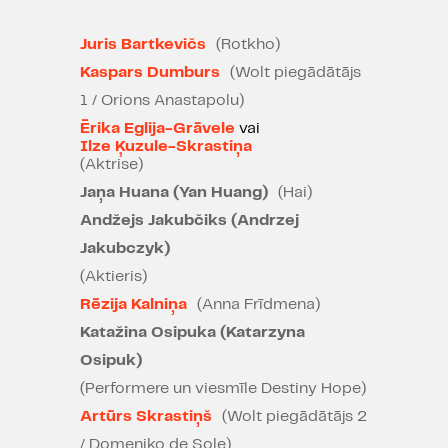
priekšnesuma horeogrāfijas un
neskaitāmu perspektīvas slāņu
Juris Bartkevičs
(Rotkho)
sajaukums – jūs nekad neesat
Kaspars Dumburs
(Wolt piegādātājs
redzējuši neko tādu kā ROTKHO"
1 / Orions Anastapolu)
4/5
Ērika Eglija-Grāvele
vai
Ilze Ķuzule-Skrastiņa
Maryam Philpott, “The Reviews
(Aktrise)
Hub” 03.10.2025.
Jaņa Huana (Yan Huang)
(Hai)
"ROTKHO ir jauna veida pieredze, jo
Andžejs Jakubčiks (Andrzej
diez vai tik totālu audiovizuālu
Jakubczyk)
sprādzienu, kas reizē ir arī
(Aktieris)
akvarelisks un juteklisks, kā
Rēzija Kalniņa
(Anna Frīdmena)
izrādes matēriju Latvijas teātrī
Katažina Osipuka (Katarzyna
esam piedzīvojuši."
Osipuk)
Undīne Adamaite, "Kultūras Diena"
(Performere un viesmīle Destiny Hope)
17.03.2022.
Artūrs Skrastiņš
(Wolt piegādātājs 2
"ROTKHO piedāvā mākslas
/ Domeniko de Sole)