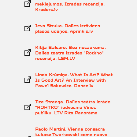
meklējumos. Izrādes recenzija.
Kroders.lv
Ieva Struka. Dailes izrāviens
plašos ūdeņos. Aprinkis.lv
Kitija Balcare. Bez nosaukuma.
Dailes teātra izrādes "Rotkho"
recenzija. LSM.LV
Linda Krūmiņa. What Is Art? What
Is Good Art? An Interview with
Pawel Sakowicz. Dance.lv
Ilze Strenga. Dailes teātra izrāde
"ROHTKO" iedvesmo Vīnes
publiku. LTV Rīta Panorāma
Paolo Martini. Vienna consacra
Łukasz Twarkowski come nuovo