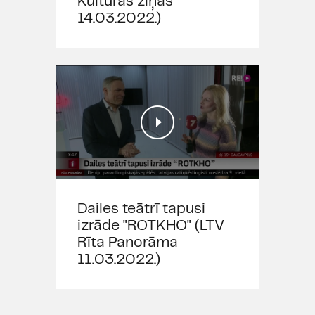
Kultūras ziņas
14.03.2022.)
Izrādes inovāciju partneris:
Dailes teātrī tapusi
izrāde "ROTKHO" (LTV
Rīta Panorāma
11.03.2022.)
Izrādē smēķē