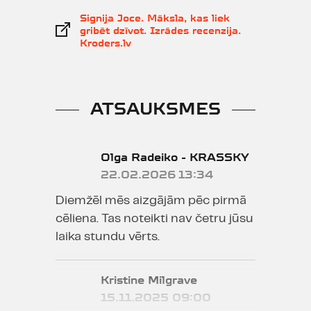
Signija Joce. Māksla, kas liek
gribēt dzīvot. Izrādes recenzija.
Kroders.lv
ATSAUKSMES
Olga Radeiko - KRASSKY
22.02.2026 13:34
Diemžēl mēs aizgājām pēc pirmā
cēliena. Tas noteikti nav četru jūsu
laika stundu vērts.
Kristine Milgrave
15.11.2025 09:00