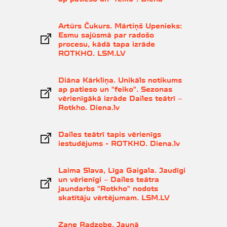
Artūrs Čukurs. Mārtiņš Upenieks:
Esmu sajūsmā par radošo
procesu, kādā tapa izrāde
ROTKHO. LSM.LV
Diāna Kārkliņa. Unikāls notikums
ap patieso un "feiko". Sezonas
vērienīgākā izrāde Dailes teātrī –
Rotkho. Diena.lv
Dailes teātrī tapis vērienīgs
iestudējums - ROTKHO. Diena.lv
Laima Slava, Līga Gaigala. Jaudīgi
un vērienīgi – Dailes teātra
jaundarbs "Rotkho" nodots
skatītāju vērtējumam. LSM.LV
Zane Radzobe. Jaunā