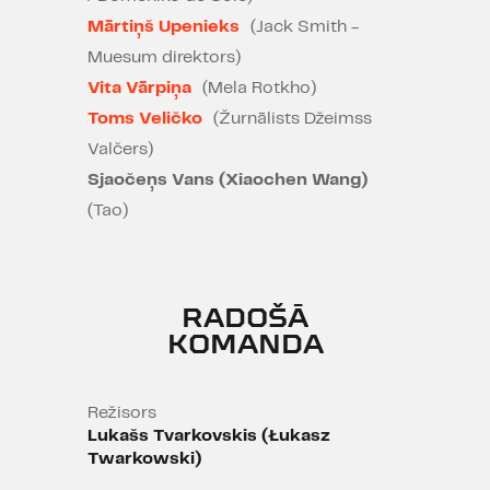
pieredzi visdažādākajam
Mārtiņš Upenieks
(Jack Smith -
skatītājam. Steidzieties baudīt!"
Muesum direktors)
Vita Vārpiņa
(Mela Rotkho)
Zane Radzobe, "IR" 17.03.2022.
Toms Veličko
(Žurnālists Džeimss
"Izrāde ir perfekti nostrādāta.
Valčers)
Skaista. Enerģētiska. Galu galā ar
Sjaočeņs Vans (Xiaochen Wang)
lieliskiem aktierdarbiem."
(Tao)
Zane Radzobe, "Kroders.lv"
16.03.2022.
RADOŠĀ
"Bez šaubām, šis ir viens no
KOMANDA
iespaidīgākajiem teātra
notikumiem, ko redzēsim šogad"
5/5
Režisors
Franco Milazzo, "Broadway World"
Lukašs Tvarkovskis (Łukasz
Twarkowski)
03.10.2025.