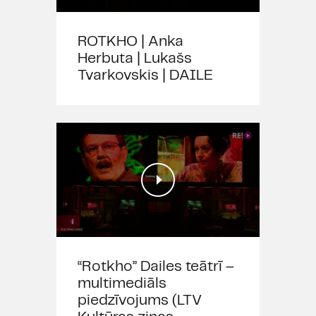
kas nojauc robežas starp īstenību,
teātri un ilūziju, bet arī ar tajā
ROTKHO | Anka
skartajām tēmām, kuras aptver
Herbuta | Lukašs
plašu mūsdienu problēmu loku
Tvarkovskis | DAILE
par identitāti, virtuālo realitāti un
cilvēcisko kaislību dabu.
Izrādē izmantota
Octave Noire
dziesma “Un nouveau monde”
(
P&C Yotanka Records
).
Izrāde top sadarbībā ar Polijas JK
Opoles teātri un Ādama Mickēviča
Institūtu ar Polijas Republikas
Kultūras un nacionālā mantojuma
ministrijas līdzfinansējumu.
“Rotkho” Dailes teātrī –
multimediāls
piedzīvojums (LTV