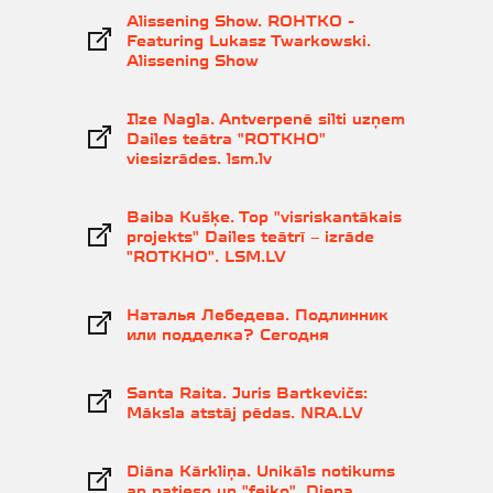
Alissening Show. ROHTKO -
Featuring Lukasz Twarkowski.
Alissening Show
Ilze Nagla. Antverpenē silti uzņem
Dailes teātra "ROTKHO"
viesizrādes. lsm.lv
Baiba Kušķe. Top "visriskantākais
projekts" Dailes teātrī – izrāde
"ROTKHO". LSM.LV
Наталья Лебедева. Подлинник
или подделка? Сегодня
Santa Raita. Juris Bartkevičs:
Māksla atstāj pēdas. NRA.LV
Diāna Kārkliņa. Unikāls notikums
ap patieso un "feiko". Diena