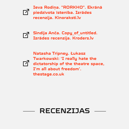
Ieva Rodiņa. "RORKHO". Ekrānā
piedzīvota īstenība. Izrādes
recenzija. Kinoraksti.lv
Sindija Anča. Copy_of_untitled.
Izrādes recenzija. Kroders.lv
Natasha Tripney. Łukasz
Twarkowski: ‘I really hate the
dictatorship of the theatre space,
I’m all about freedom’.
thestage.co.uk
RECENZIJAS