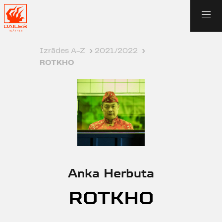
Izrādes A-Z
›
2021./2022
›
ROTKHO
Anka Herbuta
ROTKHO