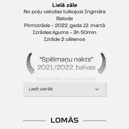
Lielā zāle
No poļu valodas tulkojusi Ingmāra
Balode
Pirmizrāde - 2022. gada 12. martā
Izrādes ilgums - 3h 50min
Izrāde 2 cēlienos
Lasīt vairāk
LOMĀS
"... teātra, tiešraides, videomākslas,