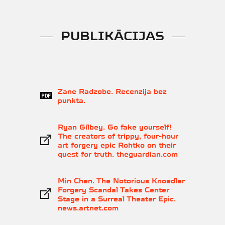
Stroboskops
Vecuma ierobežojums 12+ |
PUBLIKĀCIJAS
Izrāde notiks latviešu, angļu un ķīniešu
valodā ar tulkojumu latviešu un angļu
valodā titros / Izrādē tiek izmantots
Zane Radzobe. Recenzija bez
paaugstināts skaņas līmenis
punkta.
Ryan Gilbey. Go fake yourself!
The creators of trippy, four-hour
art forgery epic Rohtko on their
quest for truth. theguardian.com
Min Chen. The Notorious Knoedler
Forgery Scandal Takes Center
Stage in a Surreal Theater Epic.
news.artnet.com