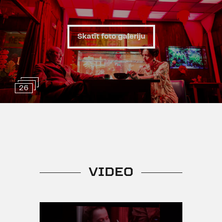
uzvārda kropļojums, līdzīgi tam, kā
slaveni zīmoli tiek aizstāti ar
viltojumiem, piemēram,
Adibas
vai
Skatīt foto galeriju
Dolce & Banana
. No otras puses,
izrādes nosaukums ilustrē
Greiema Rolinsona izvirzīto
hipotēzi, ka neatkarīgi no burtu
kārtības, kamēr vien vārda pirmais
26
un pēdējais burts paliek savā vietā,
mēs spējam saprast rakstīto
tekstu.
Izrādei nav žanra – dramaturģija,
režija, scenogrāfija un aktierspēle
VIDEO
sintēzē ar tehnoloģiskajiem
risinājumiem, kādus izmanto TV
un kino, veidos Latvijā unikālu
mākslas notikumu.