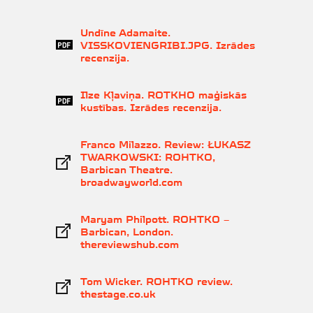
Undīne Adamaite.
VISSKOVIENGRIBI.JPG. Izrādes
recenzija.
Ilze Kļaviņa. ROTKHO maģiskās
kustības. Izrādes recenzija.
Franco Milazzo. Review: ŁUKASZ
TWARKOWSKI: ROHTKO,
Barbican Theatre.
broadwayworld.com
Maryam Philpott. ROHTKO –
Barbican, London.
thereviewshub.com
Tom Wicker. ROHTKO review.
thestage.co.uk