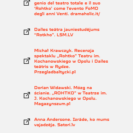
genio del teatro totale e il suo
‘Rohtko’ come l'evento FoMO
degli anni Venti. dramaholic.it/
Dailes teātra jauniestudējums
“Rotkho”. LSM.LV
Michał Krawczyk. Recenzja
spektaklu „Rohtko” Teatru im.
Kochanowskiego w Opolu i Dailes
teātris w Rydze.
Przegladbaltycki.pl
Dorian Widawski. Mózg na
ścianie. „ROHTKO” w Teatrze im.
J. Kochanowskiego w Opolu.
Magazynszum.pl
Anna Andersone. Izrāde, ko mums
vajadzēja. Satori.lv