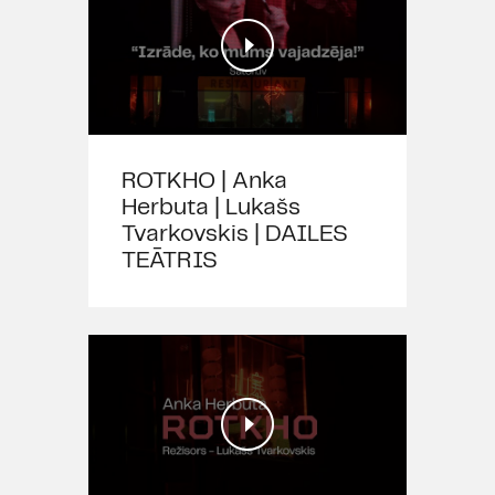
Lukašs Tvarkovskis (
Łukasz
Twarkowski
, 1983) ir režisors, kurš
veido multimediālas izrādes,
apvienojot teātra, video un vizuālo
mākslu. Viņš kopā ar savu
komandu veidojis provokatīvas
ROTKHO | Anka
izrādes Polijā, bet īpašu publikas
Herbuta | Lukašs
un kritikas sajūsmu izpelnījies
Tvarkovskis | DAILES
Lietuvā ar 2017. gada izrādi “Lokis”,
TEĀTRIS
kura tika nominēta
deviņām Lietuvas skatuves balvām
un saņēma četras, tajā skaitā
augstāko, Kultūras ministrijas
pasniegto "Skatuves zelta
krustu" pašam Tvarkovskim.
Nesenākais iestudējums
“Respublika” piesaistīja uzmanību
ne tikai ar vērienīgu inscenējumu,