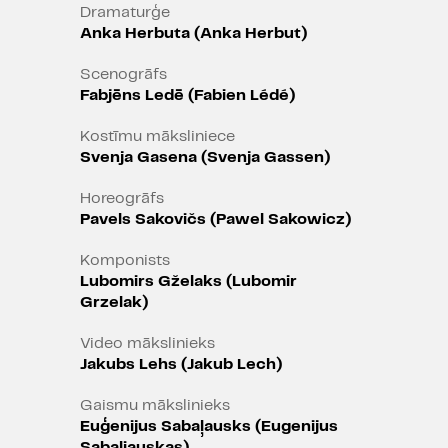
Dramaturģe
“Kaut ko saturiski un formā tik
Anka Herbuta (Anka Herbut)
interesantāku teātrī neesam
redzējuši jau labu laiku.”
Scenogrāfs
Fabjēns Ledē (Fabien Lédé)
Matīna Kaltakis (
Ματίνα Καλτάκη
),
“LIFO”, Grieķija 12.05.2023.
Kostīmu māksliniece
Svenja Gasena (Svenja Gassen)
“Augstas inteliģences
eksperiments”
Horeogrāfs
Pavels Sakovičs (Pawel Sakowicz)
Andreas Kirkos (
Ανδρέας Κύρκος
),
Komponists
“Η Αυγή”, Grieķija 30.05.2023.
Lubomirs Gželaks (Lubomir
“Nemitīga kustība un dvēseli
Grzelak)
satricinošā intensitāte.”
Video mākslinieks
Jakubs Lehs (Jakub Lech)
Iliass Franguls (
Ηλία Φραγκούλη
),
“Free Cinema”, Grieķija 27.05.2023.
Gaismu mākslinieks
Euģenijus Sabaļausks (Eugenijus
PAR IZRĀDI
Sabaliauskas)