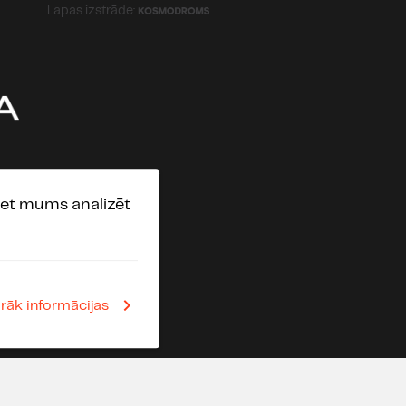
Lapas izstrāde:
erģiska un kvalitatīva
logi, 1980-90 gadu
ide piektdienas vakaram.
 Un varēja ar to arī beigt.
režisorei (vai idejas
eju par personāžu attiecību
ziesmiņu atdziedāšana,
elta rati, kartona zibeņu
, bet mums analizēt
 Katastrofa! Sabojāja visu
lienu. 2/10. Žēl. Pašdarbības
irāk informācijas
09
ms (12.06.2025.)
 skaistas un daudz latviešu