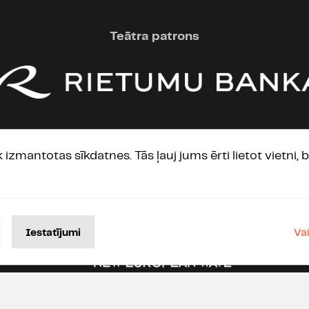
dažādiem personāžiem, en
dziedāšana, asprātīgi dia
Teātra patrons
atmosfēra. Ļoti laba izkla
Pirmajam cēlienam 10/10 !!!
Diemžēl, otrajam cēlienam 
autoram?) nav pieticis id
turpinājumu. Populāru d
slidināšanās pa skatuvi, z
Starptautiskie partneri
ek izmantotas sīkdatnes. Tās ļauj jums ērti lietot vietni
staipīšana šurp un turp....
labo iespaidu par pirmo cē
līmenī.
Va
Iestatījumi
Dailes teātris
13.06.2025 11:
(No Facebook) Marcs Vilu
Tie, kas gaida atsauksmi-