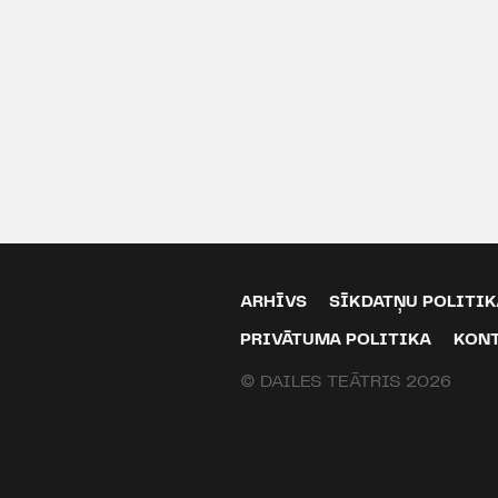
ARHĪVS
SĪKDATŅU POLITIK
PRIVĀTUMA POLITIKA
KON
© DAILES TEĀTRIS 2026