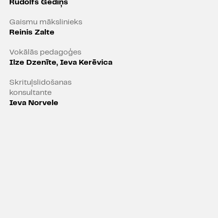
Rūdolfs Gediņš
Gaismu mākslinieks
oncertizrāde divās daļās, kas
Reinis Zalte
o un deviņdesmito gadu
Vokālās pedagoģes
ritmu pavadījumā aizvedīs
Ilze Dzenīte, Ieva Kerēvica
īlēšanās, rotaļu, smieklu un
Skrituļslidošanas
konsultante
Ieva Norvele