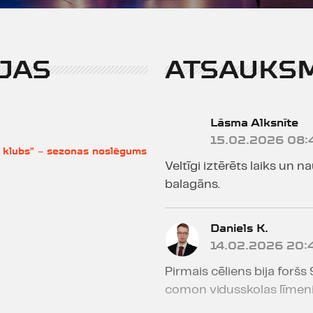
JAS
ATSAUKS
Lāsma Alksnīte
15.02.2026 08:
u klubs" – sezonas noslēgums
Veltīgi iztērēts laiks un n
balagāns.
Daniels K.
14.02.2026 20:
Pirmais cēliens bija foršs 
comon vidusskolas līmeni