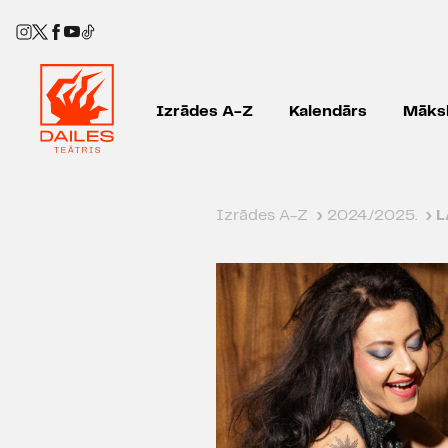
Izrādes A-Z
Kalendārs
Māksl
Izrādes A-Z
›
2024./2025.
›
L