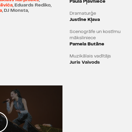
Paula Pļavniece
kēviča
,
Eduards Rediko
,
līdzekli kļūst dziesma.
a
,
DJ Monsta
,
Dramaturģe
“Lauzto siržu klubs” ir k
Justīne Kļava
iemīļotu astoņdesmit
Scenogrāfe un kostīmu
latviešu deju mūzikas 
māksliniece
skatītājus reibinošas iem
Pamela Butāne
deju pasaulē.
Muzikālais vadītājs
Izrādē smēķē
Juris Vaivods