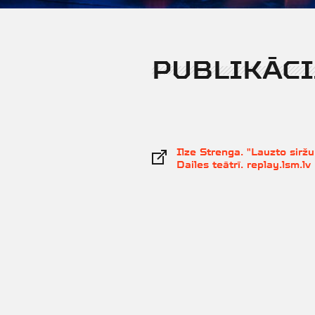
PUBLIKĀCI
Ilze Strenga. "Lauzto sirž
Dailes teātrī. replay.lsm.lv