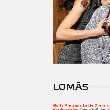
LOMĀS
Gints Andžāns
,
Lelde Dreima
Katrīna Griga
,
Ieva Kerēvica
,
N