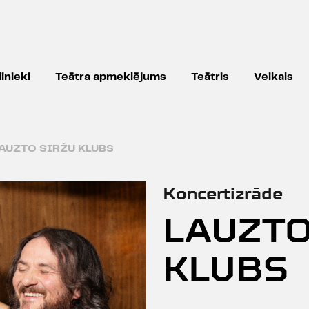
inieki
Teātra apmeklējums
Teātris
Veikals
AUZTO SIRŽU KLUBS
Koncertizrāde
LAUZTO
KLUBS