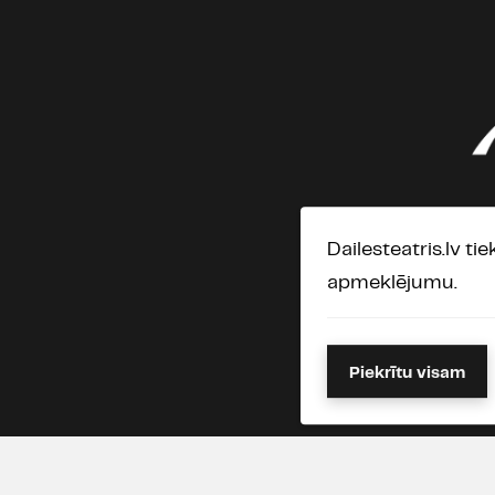
Dailesteatris.lv ti
apmeklējumu.
Piekrītu visam