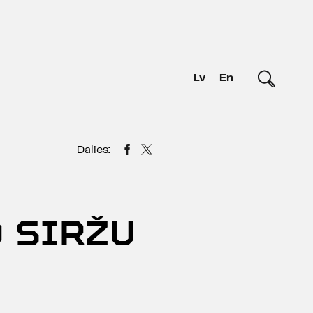
Lv
En
Dalies:
 SIRŽU