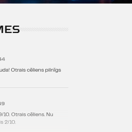
MES
44
auda! Otrais cēliens pilnīgs
49
9/10. Otrais cēliens. Nu
s 2/10.