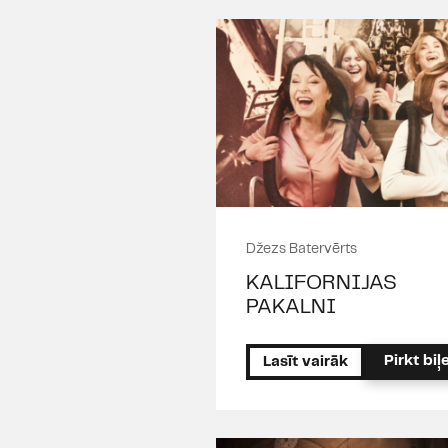
Džezs Batervērts
KALIFORNIJAS
PAKALNI
Pirkt biļe
Lasīt vairāk