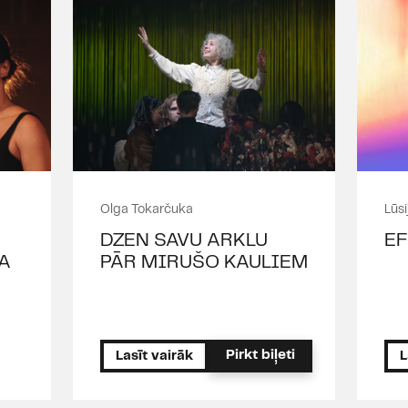
Olga Tokarčuka
Lūsi
DZEN SAVU ARKLU
E
A
PĀR MIRUŠO KAULIEM
Pirkt biļeti
Lasīt vairāk
L