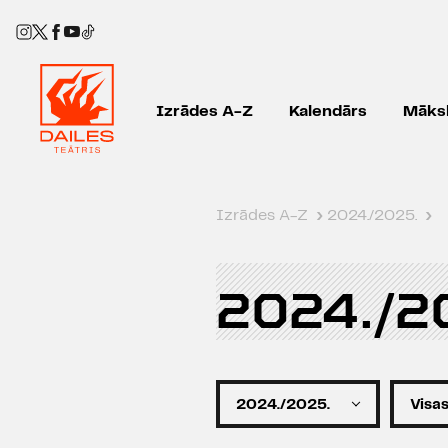
Izrādes A-Z
Kalendārs
Māksl
Izrādes A-Z
›
2024./2025.
›
2024./2