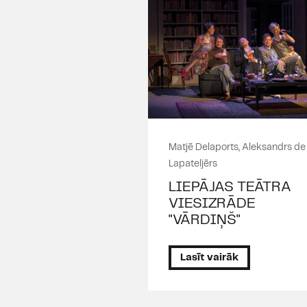
Matjē Delaports, Aleksandrs de
Lapateljērs
LIEPĀJAS TEĀTRA
VIESIZRĀDE
"VĀRDIŅŠ"
Lasīt vairāk