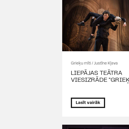
Grieķu mīti / Justīne Kļava
LIEPĀJAS TEĀTRA
VIESIZRĀDE "GRIEĶ
Lasīt vairāk