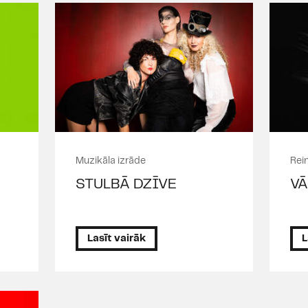
Muzikāla izrāde
Rein
STULBĀ DZĪVE
V
Lasīt vairāk
L