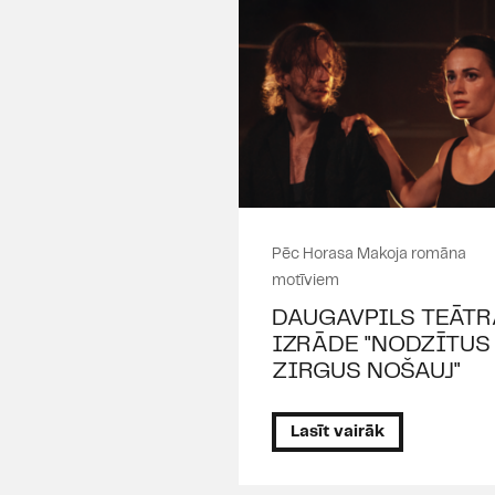
Pēc Horasa Makoja romāna
motīviem
DAUGAVPILS TEĀTR
IZRĀDE "NODZĪTUS
ZIRGUS NOŠAUJ"
Lasīt vairāk