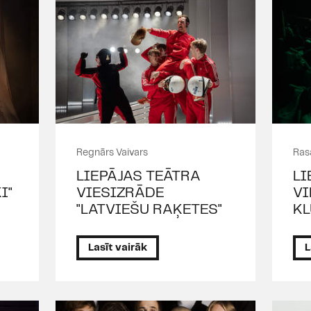
Regnārs Vaivars
Ras
LIEPĀJAS TEĀTRA
LI
I"
VIESIZRĀDE
VI
"LATVIEŠU RAĶETES"
KL
Lasīt vairāk
L