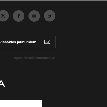
Piesakies jaunumiem
Lapas izstrāde: