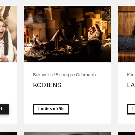
Bukovskis / Elsbergs / Gricmanis
Kon
KODIENS
LA
ti
Lasīt vairāk
L