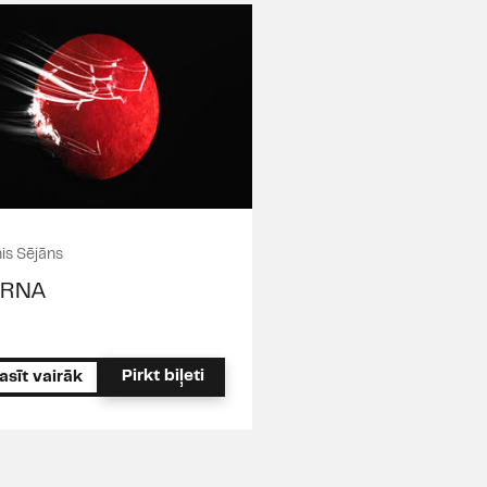
is Sējāns
ĀRNA
Pirkt biļeti
asīt vairāk