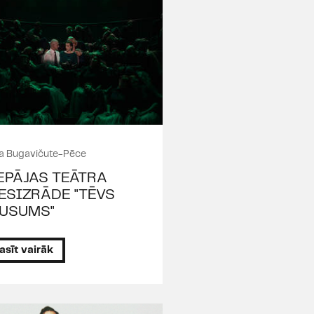
a Bugavičute-Pēce
EPĀJAS TEĀTRA
ESIZRĀDE "TĒVS
USUMS"
asīt vairāk