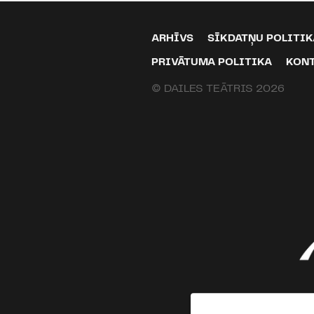
ARHĪVS
SĪKDATŅU POLITIK
PRIVĀTUMA POLITIKA
KON
© DAILES TEĀTRIS 2026