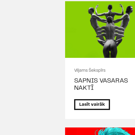
Viljams Šekspīrs
SAPNIS VASARAS
NAKTĪ
Lasīt vairāk