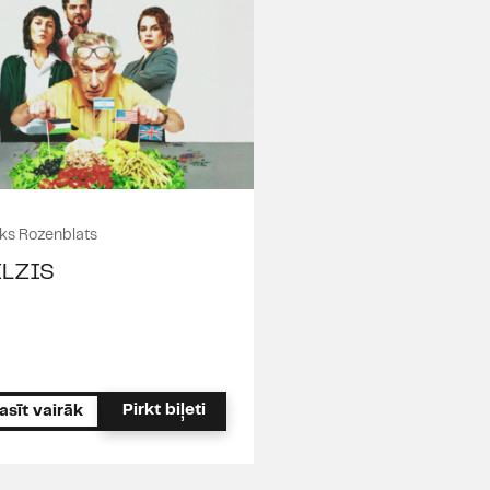
ks Rozenblats
LZIS
Pirkt biļeti
asīt vairāk