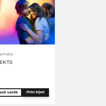
ja Prebla
FEKTS
Pirkt biļeti
asīt vairāk