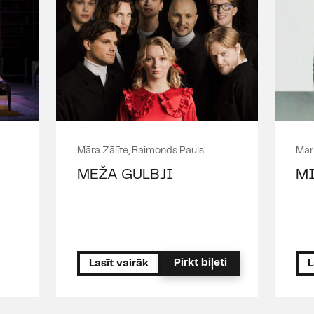
Māra Zālīte, Raimonds Pauls
Mar
MEŽA GULBJI
MI
Pirkt biļeti
Lasīt vairāk
L