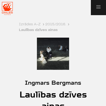
Izrādes A-Z
›
2015./2016.
›
Laulības dzīves ainas
Ingmars Bergmans
Laulības dzīves
ainas