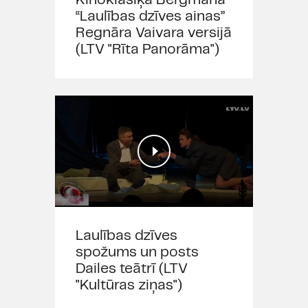
“Laulības dzīves ainas”
Regnāra Vaivara versijā
(LTV "Rīta Panorāma")
Laulības dzīves
spožums un posts
Dailes teātrī (LTV
"Kultūras ziņas")