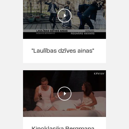
"Laulības dzīves ainas"
Kinoklasiķa Bergmana