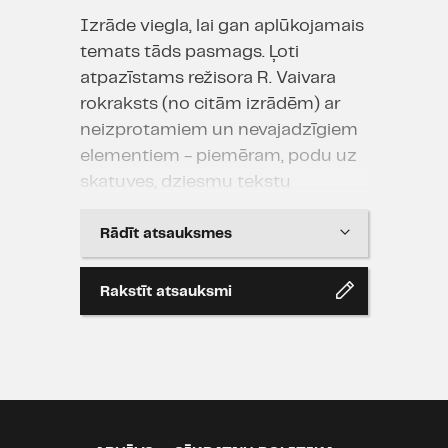
Izrāde viegla, lai gan aplūkojamais
temats tāds pasmags. Ļoti
atpazīstams režisora R. Vaivara
rokraksts (no citām izrādēm) ar
neizprotamiem un nevajadzīgiem
elementiem - piemēram, podu uz
skatuves, dziesmu tekstu
iestarpināšanu ik pa laikam u.c.
Sajūsmināja, ar kādu atdevi
Rādīt atsauksmes
darbojās otrā plāna aktieri
asistentu lomās. Arī abi galveno
Rakstīt atsauksmi
lomu tēlotāji bija iederīgi un labi
saspēlējās.
Jānis Bērziņš
13.03.2017 11:06