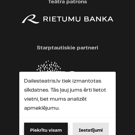
Teātra patrons
Laura Čāmāne
11.03.2017 22:55
Izrāde bija stipri viduvēja. Sekss
un vēlreiz sekss. Palika žēl
talantīgās Ķuzules, kurai ir šāda
Starptautiskie partneri
loma...
Ronalds Abrickis
11.03.2017 15:54
Dailesteatris.lv tiek izmantotas
Sekss ir labs, sekss ir labs
sīkdatnes. Tās ļauj jums ērti lietot
Skaties kā to Žagars ar Ķuzuli dar...
vietni, bet mums analizēt
apmeklējumu.
Lina Senere
03.03.2017 01:06
Piekrītu visam
Iestatījumi
Pēc šīs izrādes aizveru Dailes