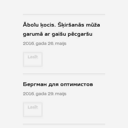
Ābolu ķocis. Šķiršanās mūža
garumā ar gaišu pēcgaršu
2016. gada 26. maijs
Lasīt
Бергман для оптимистов
2016. gada 29. maijs
Lasīt