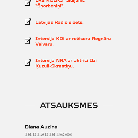
LR3 Klasika raidījums
"Šņorbēniņi".
Latvijas Radio sižets.
Intervija KDi ar režisoru Regnāru
Vaivaru.
Intervija NRA ar aktrisi Ilzi
Ķuzuli-Skrastiņu.
ATSAUKSMES
Diāna Auziņa
18.01.2018 15:38