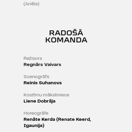
precējušies un satiekas jaunā
(Ariēla)
statusā - šoreiz kā mīļākie.
Šī būs
pasaka par laulības dzīvi.
RADOŠĀ
KOMANDA
Lugas iestudējums ir saskaņots ar
„Jozef Weinberger Limited"
(Londona) Ingmara Bergmana
Režisors
fonda vārdā
Regnārs Vaivars
(www.ingmarbergman.se).
Scenogrāfs
Reinis Suhanovs
Kostīmu māksliniece
Liene Dobrāja
Horeogrāfe
Renāte Kerda (Renate Keerd,
Izrāde saņēmusi "Spēlmaņu nakts
Igaunija)