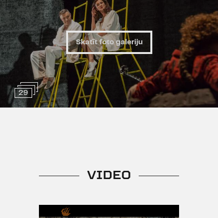
Suhanovs
Gada kustību māksliniece -
Renāte Kerda
Skatīt foto galeriju
Izrāde izvirzīta Latvijas Televīzijas
un Latvijas Radio gada balvai
"Kilograms kultūras 2016".
29
Izrādē smēķē
Stroboskops
Vecuma ierobežojums
VIDEO