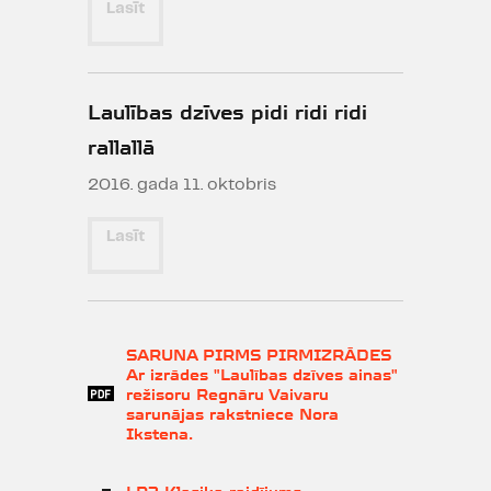
Lasīt
Laulības dzīves pidi ridi ridi
rallallā
2016. gada 11. oktobris
Lasīt
SARUNA PIRMS PIRMIZRĀDES
Ar izrādes "Laulības dzīves ainas"
režisoru Regnāru Vaivaru
sarunājas rakstniece Nora
Ikstena.