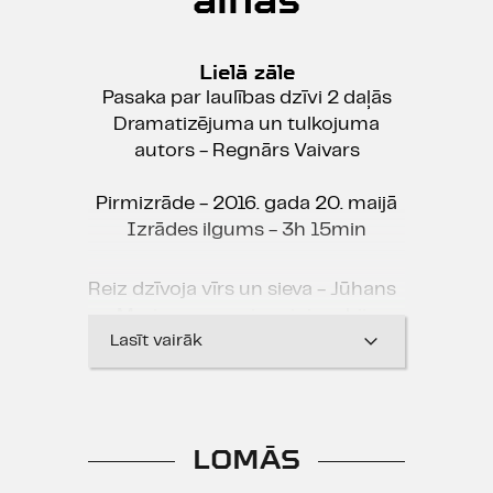
Lielā zāle
Pasaka par laulības dzīvi 2 daļās
Dramatizējuma un tulkojuma
autors - Regnārs Vaivars
Pirmizrāde - 2016. gada 20. maijā
Izrādes ilgums - 3h 15min
Reiz dzīvoja vīrs un sieva - Jūhans
un Marianna, un viss viņiem bija.
Viņš - zinātņu doktors, viņa -
Lasīt vairāk
advokāte. Inteliģenti, veiksmīgi un
izskatās jaunāki par saviem
gadiem. Un arī viņu vecāki ir tādi
paši. Tātad veiksminieki jau otrajā
LOMĀS
paaudzē. Ir māja, ir mašīnas, un ir