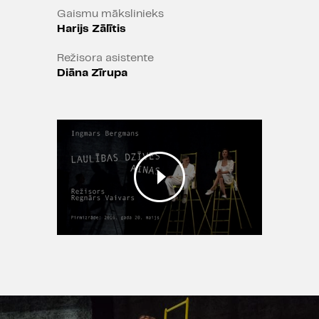
2015/2016" skatītāju balvu un
Gaismu mākslinieks
balvu tvnet.lv balsojumā
Harijs Zālītis
Nominācijas "Spēlmaņu nakts
Režisora asistente
2015/2016" balvai:
Diāna Zīrupa
Gada izrāde - "Laulības dzīves
ainas"
Gada režisors - Regnārs
Vaivars
Gada aktrise - Ilze Ķuzule-
Skrastiņa
Gada aktieris - Juris Žagars
Gada aktrise otrā plāna lomā
- Mirdza Martinsone
Gada scenogrāfs - Reinis