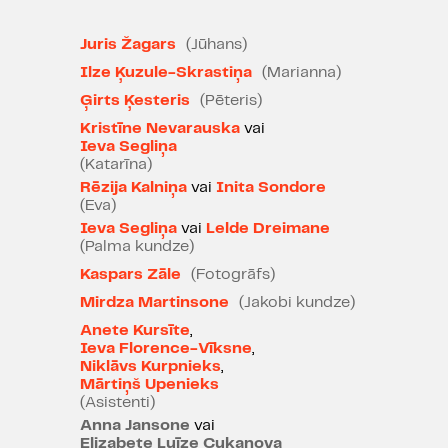
arī bērns. Ko vēl vairāk vajag, jūs
teiksiet!
Juris Žagars
(Jūhans)
Bet Jūhanam vajag. Jūhanam
Ilze Ķuzule-Skrastiņa
(Marianna)
šķiet, ka viņš vēl nav pietiekami
Ģirts Ķesteris
(Pēteris)
apliecinājies kā vīrietis, un tāpēc
Kristīne Nevarauska
vai
viņš aiziet pie jaunākas sievietes.
Ieva Segliņa
(Katarīna)
Mariannas dzīve sabrūk. Pēc kāda
Rēzija Kalniņa
vai
Inita Sondore
laika Jūhans gan saprot, ka ir
(Eva)
kļūdījies un vēl joprojām mīl
Ieva Segliņa
vai
Lelde Dreimane
Mariannu, bet kā tagad tuvoties?
(Palma kundze)
Ak, mēs, nabaga vīrieši!
Marianna
Kaspars Zāle
(Fotogrāfs)
ir atguvusi savu pašlepnumu, un
Mirdza Martinsone
(Jakobi kundze)
arī Jūhana pašlepnums neļauj
Anete Kursīte
,
lūgties pieņemt viņu atpakaļ.
Ieva Florence-Vīksne
,
Sākas ilgstošs šķiršanās process,
Niklāvs Kurpnieks
,
kuru patiesībā nevēlas ne viens, ne
Mārtiņš Upenieks
(Asistenti)
otrs, tikai kaunas to atzīt. Paiet
Anna Jansone
vai
laiks, abi atkal ir veiksmīgi
Elizabete Luīze Cukanova