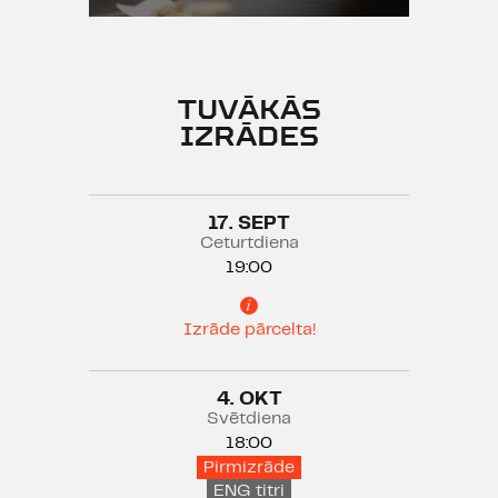
TUVĀKĀS
IZRĀDES
Izrādē smēķē
17. SEPT
Ceturtdiena
19:00
Izrāde pārcelta!
4. OKT
Svētdiena
18:00
Pirmizrāde
ENG titri