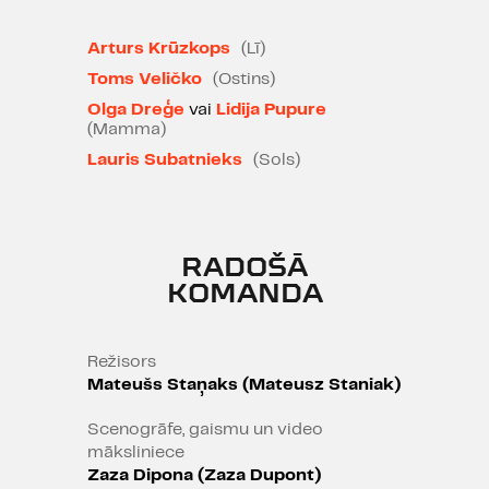
atšauj vaļā alus pudeli.
Arturs Krūzkops
(Lī)
Kad abi satiekas zem viena jumta
tukšajā mātes mājā
Toms Veličko
(Ostins)
Losandželosas nomalē, sapnis par
Olga Dreģe
vai
Lidija Pupure
(Mamma)
Ameriku kā iespēju zemi pārtop
karalaukā. Idejas par scenāriju, ko
Lauris Subatnieks
(Sols)
pārdot Holivudai, pēkšņi ir abiem.
Kura ideja uzvarēs? Sākas tumši
smieklīgs duelis par brāļu
RADOŠĀ
attiecībām, ambīcijām un
KOMANDA
sapņiem.
Leģendārā amerikāņu dramaturga,
scenārista un aktiera Sema
Režisors
Mateušs Staņaks (Mateusz Staniak)
Šeparda vārds komentārus
neprasa. Viņš ir scenārija autors
Scenogrāfe, gaismu un video
Mikelandželo Antonioni “Zabriskie
māksliniece
Point”, (1970), Vima Vendersa
Zaza Dipona (Zaza Dupont)