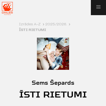
Izrādes A-Z
›
2025./2026.
›
ĪSTI RIETUMI
Sems Šepards
ĪSTI RIETUMI