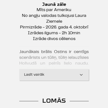
Jaunā zāle
Mīts par Ameriku
No angļu valodas tulkojusi Laura
Ziemele
Pirmizrāde - 2026. gada 4. oktobrī
Izrādes ilgums - 2h 10min
Izrāde divos cēlienos
Jaunākais brālis Ostins ir centīgs
scenārists un tūliņ, tūliņ ielauzīsies
Holivudā un pelnīs lielo naudu.
Vecākais brālis Lī zog televizorus
un vada savu dzīvi sabiedrības
Lasīt vairāk
perifērijā. Viens tic kārtībai, otrs
pieder tuksnesim. Jaunākais zina,
ko pārdot skatītājiem, bet vecākais
– kā likt kādam citam paveikt
LOMĀS
darbu viņa vietā, kamēr pats