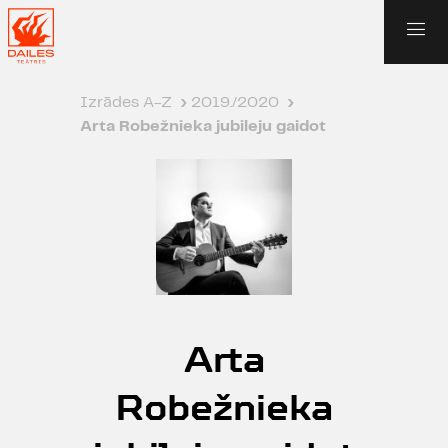
Izrādes A-Z
›
2019./2020
›
Arta Robežnieka jubileju gaidot
Arta
Robežnieka