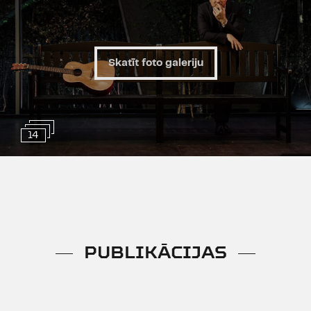
Koncertā skanēs gan aktiera paša
komponētas dziesmas, gan citu
pazīstamu komponistu rakstītas
Skatīt foto galeriju
melodijas – no Raimonda Paula
līdz Armandam Alksnim un
ansamblim "Manta".
Piedalās:
Artis Robežnieks
un
14
Juris Vaivods
Ekskluzīvi – tikai trīs vakari.
PUBLIKĀCIJAS