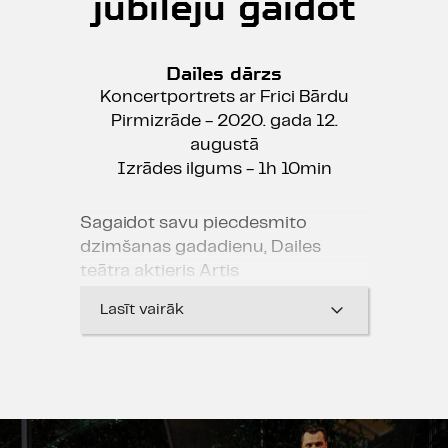
jubileju gaidot
Dailes dārzs
Koncertportrets ar Frici Bārdu
Pirmizrāde - 2020. gada 12.
augustā
Izrādes ilgums - 1h 10min
Sagaidot savu piecdesmito
dzimšanas gadadienu, Dailes
teātra aktieris Artis
Robežnieks aicina uz vakaru
Lasīt vairāk
intīmā gaisotnē Vasaras dārzā, lai
Friča Bārdas dzejā izstaigātu
takas, kas ved no pašas bērnības
līdz šai dienai, un dziesmās atvērtu
un ieskandinātu savas dvēseles
dziļākās stīgas.