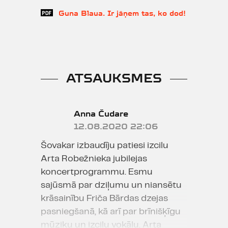
Guna Blaua. Ir jāņem tas, ko dod!
ATSAUKSMES
Anna Čudare
12.08.2020 22:06
Šovakar izbaudīju patiesi izcilu
Arta Robežnieka jubilejas
koncertprogrammu. Esmu
sajūsmā par dziļumu un niansētu
krāsainību Friča Bārdas dzejas
pasniegšanā, kā arī par brīnišķīgu
mūziku un izcilu vokālu. Arta