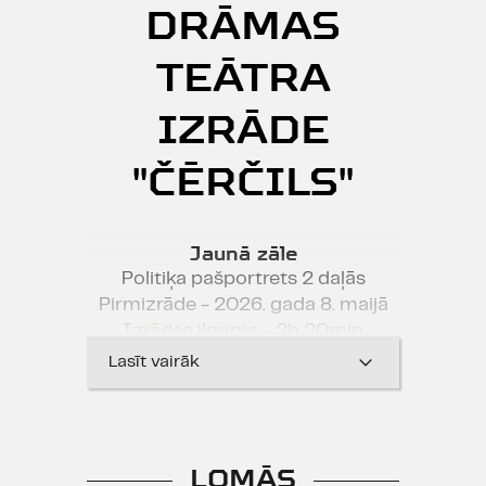
DRĀMAS
TEĀTRA
IZRĀDE
"ČĒRČILS"
Jaunā zāle
Politiķa pašportrets 2 daļās
Pirmizrāde - 2026. gada 8. maijā
Izrādes ilgums - 2h 20min
Lasīt vairāk
Es esmu gatavs satikties ar
Radītāju, bet jautājums, vai
Radītājs ir gatavs smagajam
pārbaudījumam satikt mani, ir cita
LOMĀS