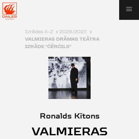
Izrādes A-Z
›
2026./2027.
›
VALMIERAS DRĀMAS TEĀTRA
IZRĀDE "ČĒRČILS"
Ronalds Kītons
VALMIERAS