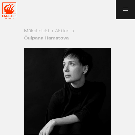
Mākslinieki
›
Aktieri
›
Čulpana Hamatova