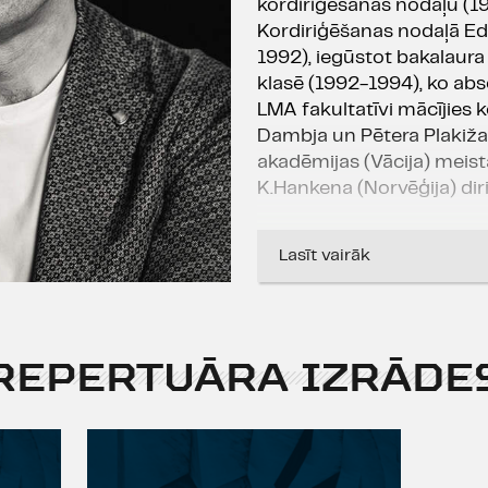
kordiriģēšanas nodaļu (1
Kordiriģēšanas nodaļā Ed
1992), iegūstot bakalaur
klasē (1992-1994), ko abs
LMA fakultatīvi mācījies 
Dambja un Pētera Plakiža.
akadēmijas (Vācija) meist
K.Hankena (Norvēģija) dir
Mācoties Daugavpilī, nodi
Lasīt vairāk
kapelu, spēlējis pūtēju or
koros „Daugava" un „Latgal
kori „Akadēmiskais Vanadz
„Grazia con figurazia". 19
REPERTUĀRA IZRĀDE
kapelu „Usma". Bijis kor
korī (1992-1993), kamerko
vīru kora „Dziedonis" (19
vadītājs un galvenais diri
Dailes teātra muzikālās da