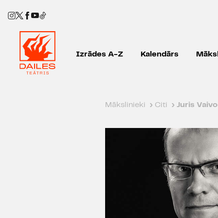
Izrādes A-Z
Kalendārs
Māksl
Mākslinieki
›
Citi
›
Juris Vaiv