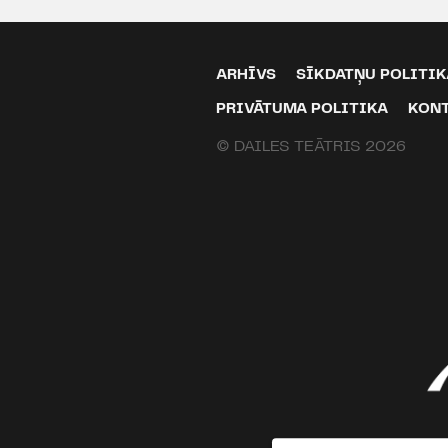
ARHĪVS
SĪKDATŅU POLITIK
PRIVĀTUMA POLITIKA
KON
© DAILES TEĀTRIS 2026