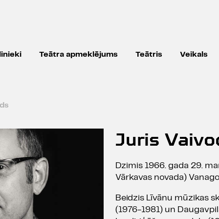
inieki
Teātra apmeklējums
Teātris
Veikals
ods
Juris Vaivo
Dzimis 1966. gada 29. mar
Vārkavas novada) Vanago
Beidzis Līvānu mūzikas s
(1976-1981) un Daugavpil