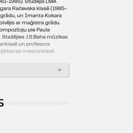
981-1985). Studējis LMA
gara Račevska klasē (1985-
a grādu, un Imanta Kokara
olvējis ar maģistra grādu.
kompozīciju pie Paula
 Stažējies J.S.Baha mūzikas
arklasē un profesora
iģēšanas meistarklasē.
binājis Daugavpils lauku
ķestrī „Daugava", dziedājis
e". Studējot LMA, izveidojis
iņš", vīru vokālo grupu
88. gadā nodibinājis pilsētas
S
meistars Rīgas Doma zēnu
ra „Versija" (1993-1997) un
92-1998) mākslinieciskais
ģents. Kopš 1997. gada -
ļas vadītājs.