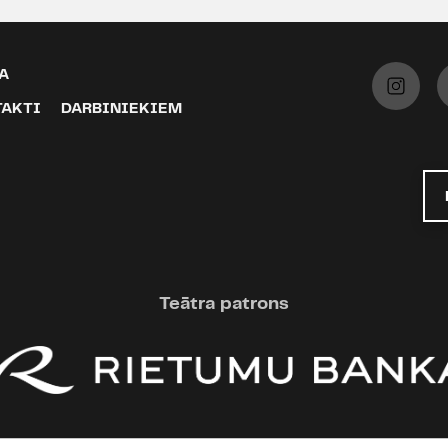
muzikālais vadītājs Dailes
"Karmena" (rež. R.Atkočūn
A
"Mīļākais" (rež. G.Ostrovski
TAKTI
DARBINIEKIEM
melu burtnīca" (rež. P.Kril
"Amerika jeb Bez vēsts pa
Dž.Dž.Džilindžers, 2015), 
dzīvošanas mirklīši" (rež.
"Čuhņas jociņi" (rež. D.Pet
"Vakariņas ar Elvisu" (rež.
2014), G.Ostrovska "Divi ka
2014), Ē.Hānberga "Plikie 
2014), K.Rogas "Skudru sp
Teātra patrons
2014), Dž.Kiltija „Mīļais me
N.Erdmana „Finita la comed
Ā.Alunāna „Džons Neilands
K.Auškāps, 2012), R.Blauma
komponējis arī vairākas d
2012), R.Paula, E.Mamajas,