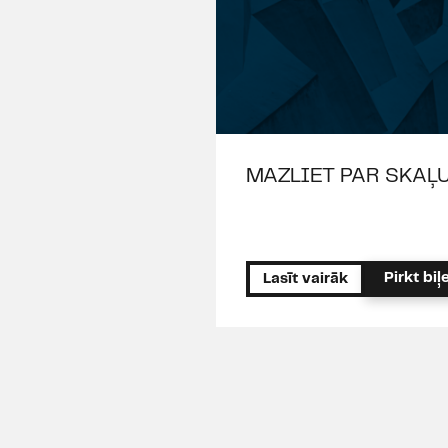
MAZLIET PAR SKAĻ
Pirkt biļe
Lasīt vairāk