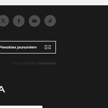
 teātra izrādēm:
s, 2017), G.Ostrovska
s, 2016), A.Kristofas "Lielā
ovs, 2016), Dž.Dž.Džilindžera
zudušais" (rež.
Ē.Hānberga "Ērtas
 K.Auškāps, 2015), A.Jugova
Piesakies jaunumiem
renko, 2015), L. Hola
 J. Viilems van den Boss,
pteiņi" (rež. G.Ostrovskis,
Lapas izstrāde:
un pusplikie" (rež. K.Auškāps,
rints" (rež. M.Gruzdovs,
lis" (rež. K.Auškāps, 2013),
ia!" (rež. A.Morfovs, 2012),
" (atjaunojums; rež.
ņa „Trīnes grēki" (izrādei
ziesmas; rež. R.Atkočūns,
 R.Brieža „Marlēna" (rež.