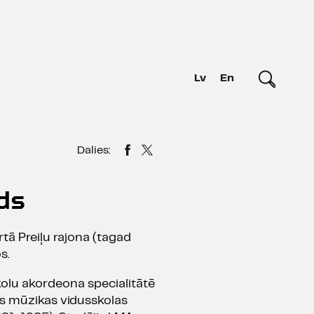
Lv
En
Dalies:
ds
tā Preiļu rajona (tagad
s.
kolu akordeona specialitātē
s mūzikas vidusskolas