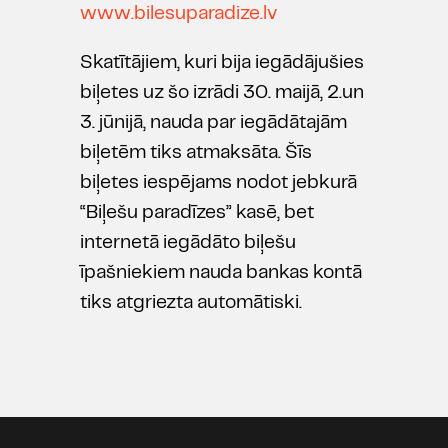
www.bilesuparadize.lv
Skatītājiem, kuri bija iegādājušies
biļetes uz šo izrādi 30. maijā, 2.un
3. jūnijā, nauda par iegādātajām
biļetēm tiks atmaksāta. Šīs
biļetes iespējams nodot jebkurā
“Biļešu paradīzes” kasē, bet
internetā iegādāto biļešu
īpašniekiem nauda bankas kontā
tiks atgriezta automātiski.