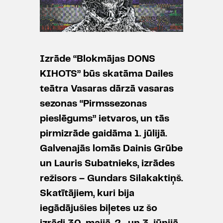
Izrāde “Blokmājas DONS
KIHOTS” būs skatāma Dailes
teātra Vasaras dārzā vasaras
sezonas “Pirmssezonas
pieslēgums” ietvaros, un tās
pirmizrāde gaidāma 1. jūlijā.
Galvenajās lomās Dainis Grūbe
un Lauris Subatnieks, izrādes
režisors – Gundars Silakaktiņš.
Skatītājiem, kuri bija
iegādājušies biļetes uz šo