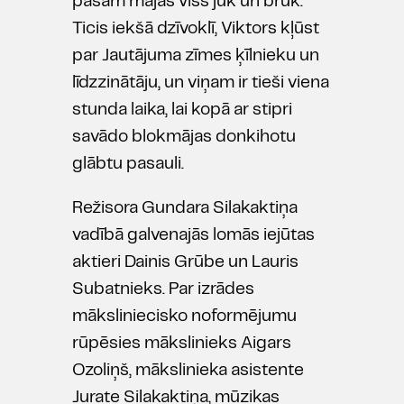
pašam mājās viss jūk un brūk.
Ticis iekšā dzīvoklī, Viktors kļūst
par Jautājuma zīmes ķīlnieku un
līdzzinātāju, un viņam ir tieši viena
stunda laika, lai kopā ar stipri
savādo blokmājas donkihotu
glābtu pasauli.
Režisora Gundara Silakaktiņa
vadībā galvenajās lomās iejūtas
aktieri Dainis Grūbe un Lauris
Subatnieks. Par izrādes
māksliniecisko noformējumu
rūpēsies mākslinieks Aigars
Ozoliņš, mākslinieka asistente
Jurate Silakaktiņa, mūzikas