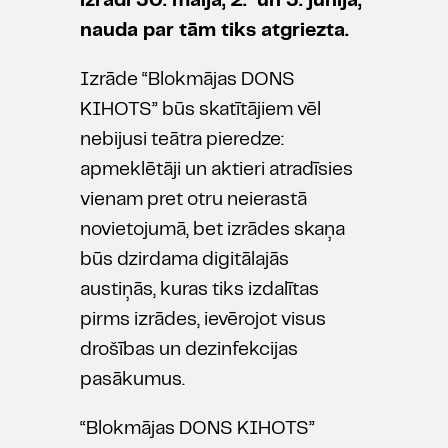
izrādi 30. maijā, 2. un 3. jūnijā,
nauda par tām tiks atgriezta.
Izrāde “Blokmājas DONS
KIHOTS” būs skatītājiem vēl
nebijusi teātra pieredze:
apmeklētāji un aktieri atradīsies
vienam pret otru neierastā
novietojumā, bet izrādes skaņa
būs dzirdama digitālajās
austiņās, kuras tiks izdalītas
pirms izrādes, ievērojot visus
drošības un dezinfekcijas
pasākumus.
“Blokmājas DONS KIHOTS”