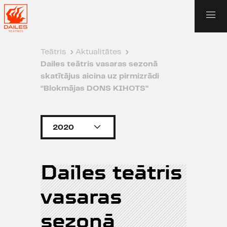
Teātris
›
Aktualitātes
›
Dailes teātris vasaras sezonā
skatītājus aicina uz pirmizrādi
“Blokmājas DONS KIHOTS”
2020
Dailes teātris
vasaras
sezonā