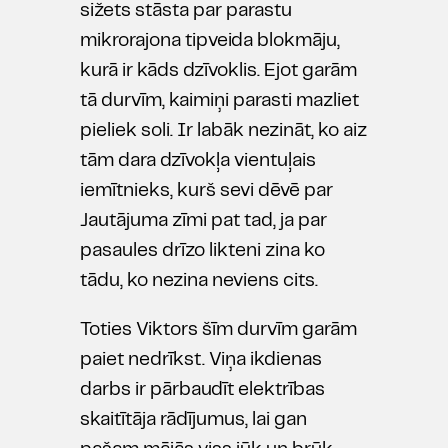
sižets stāsta par parastu
mikrorajona tipveida blokmāju,
kurā ir kāds dzīvoklis. Ejot garām
tā durvīm, kaimiņi parasti mazliet
pieliek soli. Ir labāk nezināt, ko aiz
tām dara dzīvokļa vientuļais
iemītnieks, kurš sevi dēvē par
Jautājuma zīmi pat tad, ja par
pasaules drīzo likteni zina ko
tādu, ko nezina neviens cits.
Toties Viktors šīm durvīm garām
paiet nedrīkst. Viņa ikdienas
darbs ir pārbaudīt elektrības
skaitītāja rādījumus, lai gan