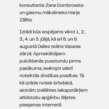
konsultante Zane Dombrovska
un gaismu mākslinieks Harijs
Zālītis.
Izrādi būs iespējams vērot 1., 2.,
3., 4. un 5. jūlijā, kā arī 8. un 9.
augustā Dailes teātra Vasaras
dārzā. Apmeklētājiem
pulcēšanās pusstundu pirms
pasākuma, ievērojot valstī
noteiktās drošības prasības. Tā
kā izrāde notiek brīvdabā,
aicinām izvēlēties laikapstākļiem
atbilstošu apģērbu. Biļetes
pieejamas internetā