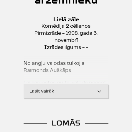
Lielā zāle
Komēdija 2 cēlienos
Pirmizrāde - 1998. gada 5.
novembrī
Izrādes ilgums - -
No angļu valodas tulkojis
Raimonds Auškāps
Lai saprastos gultā, valoda neesot
šķērslis. Bet vai arī tad, ja... "pilna
Lasīt vairāk
gulta ārzemnieku"???
Kādā viesnīcas numurā pārāk
daudzi klienti vēlas pārkāpt laulību.
Un luga parāda, kādos tik
LOMĀS
dažnedažādos veidos cilvēki var