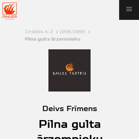
Izrādes A-Z
›
1998./1999.
›
Pilna gulta ārzemnieku
Deivs Frīmens
Pilna gulta
ārzemnieku