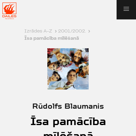
Izrādes A-Z
›
2001./2002.
›
Īsa pamācība mīlēšanā
Rūdolfs Blaumanis
Īsa pamācība
mīlēšanā