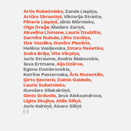
būtu īstā? Tad nu viņš ķeras pie
mazas viltības - baznīcas zvanos
Artis Robežnieks
,
Zanda Liepiņa
,
klausoties, tam aizkrīt ausis, un šī
Artūrs Skrastiņš
,
Viktorija Streiča
,
ķibele izrādās labs iegansts, lai
Pēteris Liepiņš
,
Jānis Mūrnieks
,
Olga Dreģe
,
Madars Zariņš
,
izzinātu daiļo mātes meitu īstos
Akvelīna Līvmane
,
Lauris Dzelzītis
,
tikumus un patiesos nolūkus. Tā
Sarmīte Rubule
,
Lilita Ozoliņa
,
nu viņš brauc līgavu lūkoties, gluži
Ilze Vazdika
,
Gunārs Placēns
,
Helēna Vasiļevska
,
Intars Rešetins
,
vai kurls būdams, tomēr izrādās
Indra Briķe
,
Vita Vārpiņa
,
dzirdīgāks, nekā vienai otrai
Juris Straume
,
Andris Makovskis
,
precību kandidātei gribētos... Anni,
Ieva Ertmane
,
Aija Dzērve
,
Egons Dombrovskis
,
izrādās, apsēdis slinkuma
Katrīne Pasternaka
,
Āris Rozentāls
,
netikums, Marijas prāts gan tiecas
Ģirts Ķesteris
,
Dainis Gaidelis
,
pēc Jāņa, taču sirds paliek iepakaļ.
Lauris Subatnieks
,
Gundars Silakaktiņš
,
Rozāles un Amāles nekautrība
Gints Grāvelis
,
Ieva Aleksandrova
,
biklo precinieku burtiski nogāž gar
Ligita Skujiņa
,
Aldis Siliņš
,
zemi, bet Alīdas gultu jau tobrīd
Juris Kalniņš
,
Aivars Siliņš
(-)
ieņēmis kāds cits... Kā sastapt to
līgaviņu, kura pie Jāņa ietu
mīlestības, nevis kā cita dēļ?