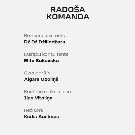
Dzirdes atgūšanai vajagot atrast
RADOŠĀ
brīnumzālīti. Bet kas ir jāatrod, lai
KOMANDA
sastaptu mīlestību? Par to arī būs
šī "Īsa pamācība mīlēšanā".
Režisora asistents
Dž.Dž.Džilindžers
Kustību konsultante
Elita Bukovska
Scenogrāfs
Aigars Ozoliņš
Kostīmu māksliniece
Ilze Vītoliņa
Režisors
Kārlis Auškāps