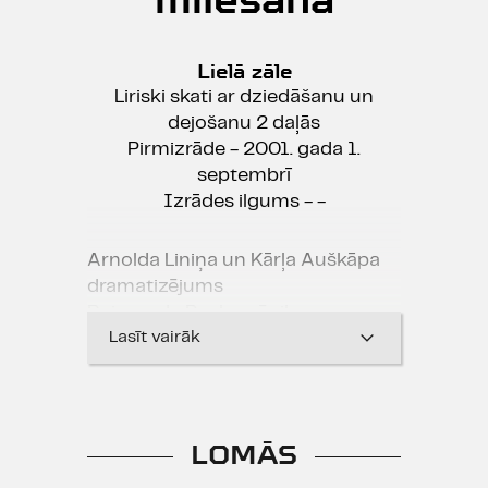
Lielā zāle
Liriski skati ar dziedāšanu un
dejošanu 2 daļās
Pirmizrāde - 2001. gada 1.
septembrī
Izrādes ilgums - -
Arnolda Liniņa un Kārļa Auškāpa
dramatizējums
Raimonda Paula mūzika
Jura Vaivoda aranžējums un
Lasīt vairāk
mūzikas režija
Viļņu Jānim pienācis laiks apņemt
LOMĀS
sievu. Taču - kā lai uzzina, kura