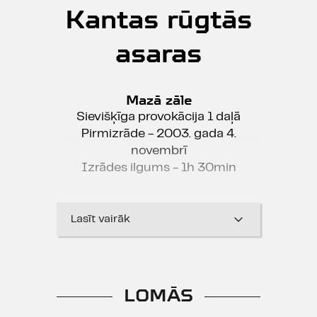
Kantas rūgtās
asaras
Mazā zāle
Sievišķīga provokācija 1 daļā
Pirmizrāde - 2003. gada 4.
novembrī
Izrādes ilgums - 1h 30min
No vācu valodas tulkojis Ingus
Lasīt vairāk
Liniņš
SIEVIETES PĒKŠŅO JŪTU
ZIBŠŅI
LOMĀS
un...
MĪLESTĪBAS DZIĻAIS PLŪDUMS.