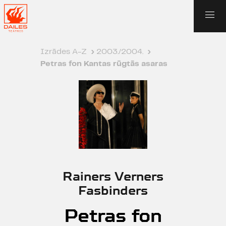
Izrādes A-Z
›
2003./2004.
›
Petras fon Kantas rūgtās asaras
Rainers Verners
Fasbinders
Petras fon