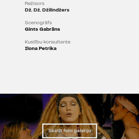
daudz parastāki nekā sievietes."
Režisors
Dž. Dž. Džilindžers
Scenogrāfs
Gints Gabrāns
Kustību konsultante
Ilona Petrika
Skatīt foto galeriju