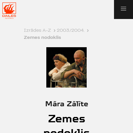
Izrādes A-Z
›
2003./2004.
›
Zemes nodoklis
Māra Zālīte
Zemes
nodoklis