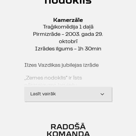
Kamerzāle
Traģikomēdija 1 daļā
Pirmizrāde - 2003. gada 29.
oktobrī
Izrādes ilgums - 1h 30min
Ilzes Vazdikas jubilejas izrāde
„Zemes nodoklis" ir īsts
pārsteigums latviešu
oriģināldramaturģijā - poētiskā
Lasīt vairāk
Māra Zālīte ar īstu komediogrāfes
tvērienu ir uzbūrusi divu vientuļu
cilvēku aizkustinoši dramatisko
pasauli - tēli kontaktējas ar TV
RADOŠĀ
ārzemju seriālu starpniecību,
KOMANDA