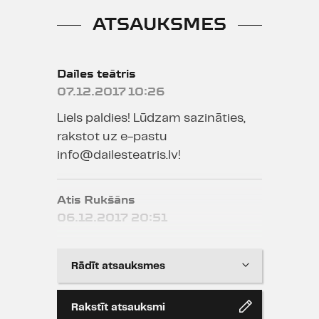
ATSAUKSMES
Dailes teātris
07.12.2017 10:26
Liels paldies! Lūdzam sazināties,
rakstot uz e-pastu
info@dailesteatris.lv!
Atis Rukšāns
06.12.2017 20:51
Varu piedāvāt precīzu tādu pat
diaprojektoru kā foto. Atradīsies
Rādīt atsauksmes
arī rāmīši ar vai bez "slaidiem"
Rakstīt atsauksmi