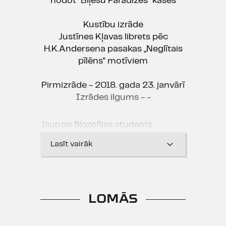
nodot "Biļešu Paradīzes" kasēs
Kustību izrāde
Justīnes Kļavas librets pēc
H.K.Andersena pasakas „Neglītais
pīlēns" motīviem
Pirmizrāde - 2018. gada 23. janvārī
Izrādes ilgums - -
Jaunais filozofijas students
Kristians jūtas iztukšots un
Lasīt vairāk
nelaimīgs. Savā dzimšanas dienas
naktī viņš dodas prom no mājām,
lai atrastu veidu, kā dzīvot tālāk.
Kristians satiekas ar dažādiem
LOMĀS
cilvēkiem, bet nesaņem no tiem
cerētās atbildes. Tātad viņam vai
nu jāsamierinās ar savu