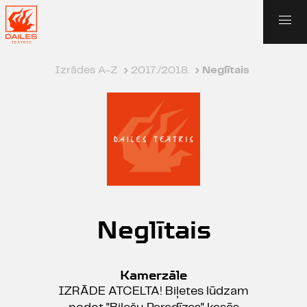
Izrādes A-Z
›
2017./2018.
›
Neglītais
Neglītais
Kamerzāle
IZRĀDE ATCELTA! Biļetes lūdzam