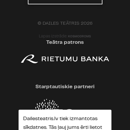
© DAILES TEĀTRIS 2026
Lapas izstrāde:
Teātra patrons
Starptautiskie partneri
Dailesteatris.lv tiek izmantotas
sīkdatnes. Tās ļauj jums ērti lietot