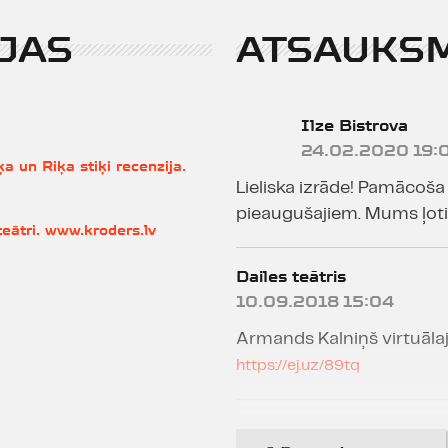
JAS
ATSAUKS
Ilze Bistrova
24.02.2020 19:
a un Riķa stiķi recenzija.
i
Lieliska izrāde! Pamācoš
pieaugušajiem. Mums ļoti 
 teātri. www.kroders.lv
Dailes teātris
10.09.2018 15:04
Armands Kalniņš virtuālaj
https://ej.uz/89tq
Dailes teātris