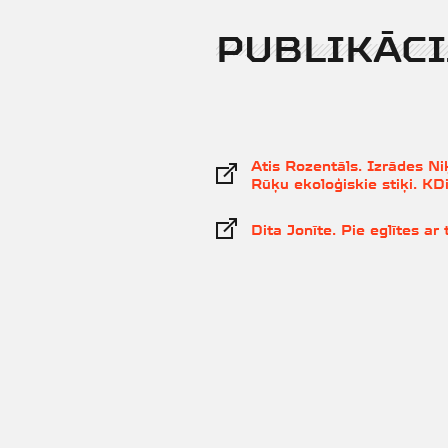
PUBLIKĀCI
Atis Rozentāls. Izrādes Niķ
Rūķu ekoloģiskie stiķi. KD
Dita Jonīte. Pie eglītes ar