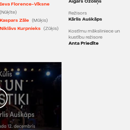
Aigars Ozoliņš
izrunāts.
Ieva Florence-Vīksne
(Nūķīte)
Režisors
Stāsts par rūķu dzīvi mī
Kārlis Auškāps
Kaspars Zāle
(Mūķis)
vidējiem un prātīgiem lie
Niklāvs Kurpnieks
(Zūķis)
un skolas sākuma vecum
Kostīmu māksliniece un
kustību režisore
Anta Priedīte
Stroboskops