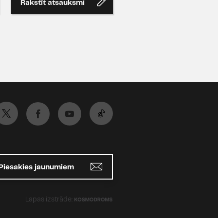
Rakstīt atsauksmi
grupā #Skatītājs vērtē:
8sK
pēdējās 5 minūtes. Pārāk
aļas ņemšanās, nereti
u (tā epizodes ar mākoņiem
kai no konteksta). Taisnības
vēkiem, ar kuriem šo izrādi
labi. Man - zaudēts laiks.
Piesakies jaunumiem
Lapas izstrāde: