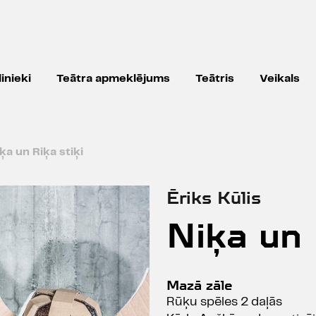
inieki
Teātra apmeklējums
Teātris
Veikals
ķa un Riķa stiķi
Ēriks Kūlis
Niķa un 
Mazā zāle
Rūķu spēles 2 daļās