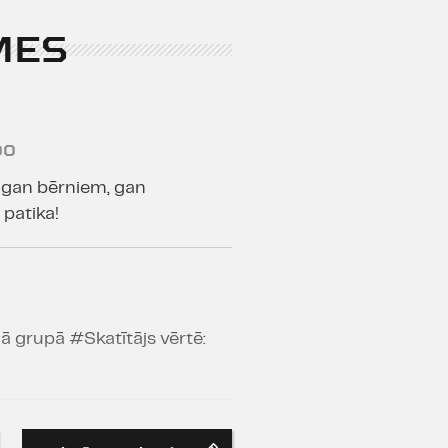
MES
00
a gan bērniem, gan
patika!
ā grupā #Skatītājs vērtē: