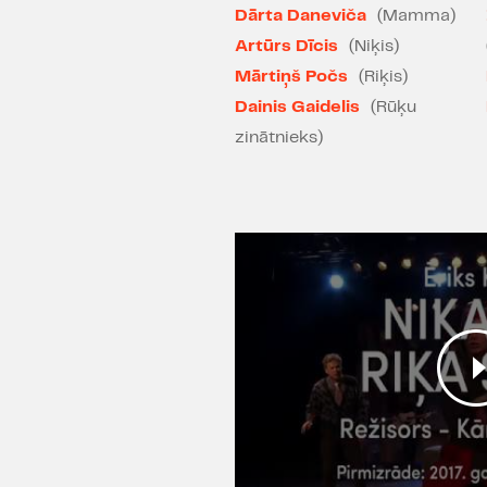
Dārta Daneviča
(Mamma)
Artūrs Dīcis
(Niķis)
Mārtiņš Počs
(Riķis)
Dainis Gaidelis
(Rūķu
zinātnieks)