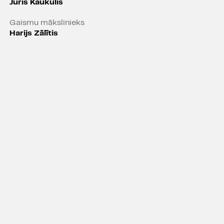
Juris Kaukulis
Gaismu mākslinieks
ļiem maziņiem, nebēdnīgiem
Harijs Zālītis
liem skatītājiem pirmsskolas
ā.