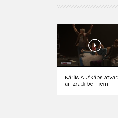
Kārlis Auškāps atva
ar izrādi bērniem