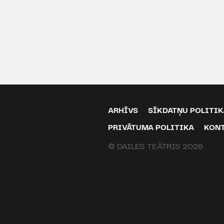
ARHĪVS
SĪKDATŅU POLITIK
PRIVĀTUMA POLITIKA
KON
© DAILES TEĀTRIS 2026