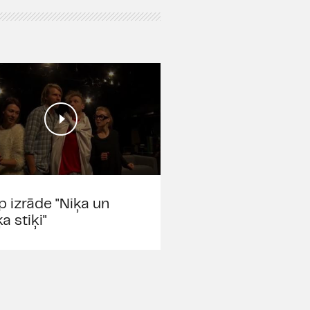
p izrāde "Niķa un
a stiķi"