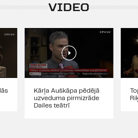
VIDEO
dās
Kārļa Auškāpa pēdējā
To
uzveduma pirmizrāde
Riķ
Dailes teātrī