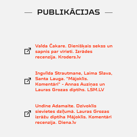
PUBLIKĀCIJAS
Valda Čakare. Dienišķais sekss un
sapnis par vīrieti. Izrādes
recenzija. Kroders.lv
Ingvilda Strautmane, Laima Slava,
Santa Lauga. "Mājoklis.
Komentāri" - Annas Auziņas un
Lauras Grozas diptihs. LSM.LV
Undīne Adamaite. Dzīvoklis
sievietes dziļumā. Lauras Grozas
izrāžu diptiha Mājoklis. Komentāri
recenzija. Diena.lv