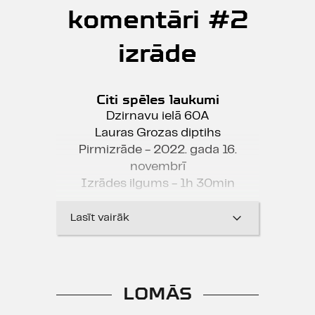
komentāri #2
izrāde
Citi spēles laukumi
Dzirnavu ielā 60A
Lauras Grozas diptihs
Pirmizrāde - 2022. gada 16.
novembrī
Izrādes ilgums - 1h 30min
Lasīt vairāk
"Lauras Grozas diptihs "MĀJOKLIS.
komentāri", šķiet, ir viens no šīs
sezonas intriģējošākajiem
notikumiem Latvijas teātrī."
LOMĀS
Edvards Bruss, "Kroders.lv"