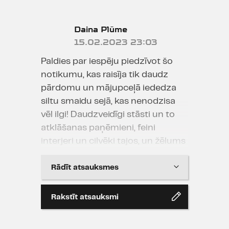
Daina Plūme
15.02.2023 23:03
Paldies par iespēju piedzīvot šo
notikumu, kas raisīja tik daudz
pārdomu un mājupceļā iededza
siltu smaidu sejā, kas nenodzisa
vēl ilgi! Daudzveidīgi stāsti un to
atklāšanas paņēmieni, feini
interjeri un cilvēki tajos, un žēlums
par to, ka izrādei tik īss mūžs (bet
varbūt tomēr, vismaz otro daļu,
Rādīt atsauksmes
kas man patika labāk par pirmo,
kādreiz, kad daudzi būs izlasījuši
Rakstīt atsauksmi
"Terēzes dienasgrāmatu" un
nebaidīsies no kutelīgiem