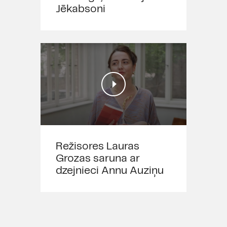
atsevišķi.
Jēkabsoni
Vecuma ierobežojums 16+
Režisores Lauras
Grozas saruna ar
dzejnieci Annu Auziņu