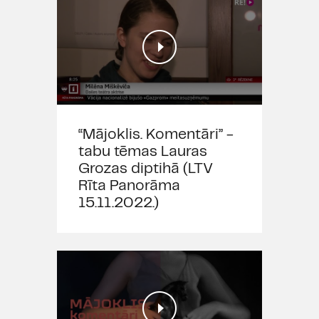
Anna Auziņa romānā “Mājoklis”
atstāj seksu ar tā fizioloģiskajiem
smalkumiem ikdienišķumā,
neuzklājot tam izskaistinājuma
glancēto kārtu. Pagājušā gadsimta
90. gadu atpazīstamajās reālijās
viņa atklāj pusaudzes Terēzes
pieaugšanas stāstu, kurā fiziskā
“Mājoklis. Komentāri” -
nobriešana ar seksualitātes
tabu tēmas Lauras
apzināšanos un izpēti kļūst
Grozas diptihā (LTV
saistīta ar garīgo dzīvi, tiecoties
Rīta Panorāma
pēc viens vesels, taču sastopoties
15.11.2022.)
ar grūtībām, ko reglamentējusi
katoļticība. Pieaugušās Terēzes
laicīgās dzīves harmonija nav
iespējama bez garīgā piepildījuma,
bet prezervatīvs, kas nostājas
starp sievieti un Dievu, grauj
attiecības ar rituālu, kas ir svarīga