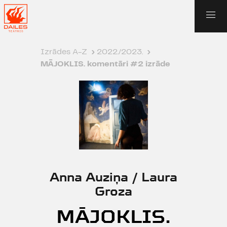
Izrādes A-Z
›
2022./2023.
›
MĀJOKLIS. komentāri #2 izrāde
Anna Auziņa / Laura
Groza
MĀJOKLIS.