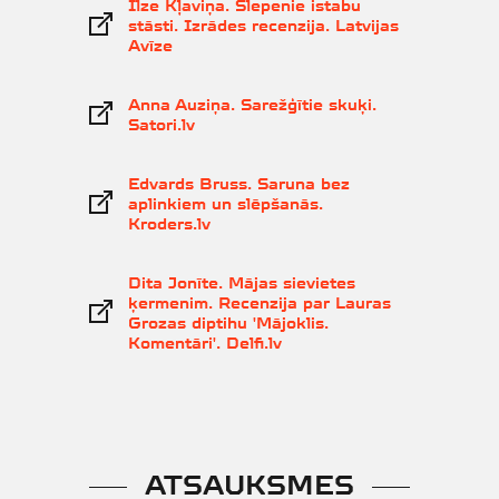
Ilze Kļaviņa. Slepenie istabu
stāsti. Izrādes recenzija. Latvijas
Avīze
Anna Auziņa. Sarežģītie skuķi.
Satori.lv
Edvards Bruss. Saruna bez
aplinkiem un slēpšanās.
Kroders.lv
Dita Jonīte. Mājas sievietes
ķermenim. Recenzija par Lauras
Grozas diptihu 'Mājoklis.
Komentāri'. Delfi.lv
ATSAUKSMES