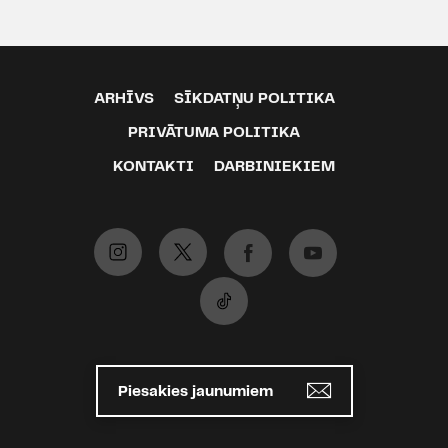
jautājumiem un pieredzēm?)Bija
jauki! P.S. Plašāk šoreiz tur, kur
"Plūmīte iet uz teijāteri"
ARHĪVS
SĪKDATŅU POLITIKA
PRIVĀTUMA POLITIKA
KONTAKTI
DARBINIEKIEM
Piesakies jaunumiem