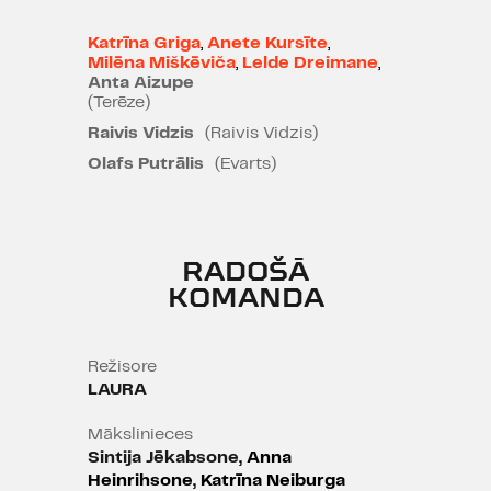
20.12.2022.
Katrīna Griga
,
Anete Kursīte
,
"Ievērības cienīgs notikums
Milēna Miškēviča
,
Lelde Dreimane
,
skatuves un performanču mākslas
Anta Aizupe
kustībā, kas tēmai "sievietes
(Terēze)
ķermeniskums" piešķir aktualitāti."
Raivis Vidzis
(Raivis Vidzis)
Olafs Putrālis
(Evarts)
Ilze Kļaviņa, "Kultūrzīmes"
30.11.2022.
"Mākslinieces apvienojas sieviešu
RADOŠĀ
māsībā un spēkā, lai bez
KOMANDA
mazākajiem sirdsapziņas
pārmetumiem ar XXI gadsimta
sieviešu pašapziņu un atraisītību
Režisore
runātu tikai un vienīgi par savām
LAURA
sajūtām."
Mākslinieces
Undīne Adamaite, “Diena”
Sintija Jēkabsone
, Anna
24.11.2022.
Heinrihsone, Katrīna Neiburga