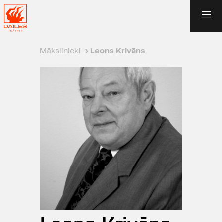
Mākslinieki
›
Leons Krivāns