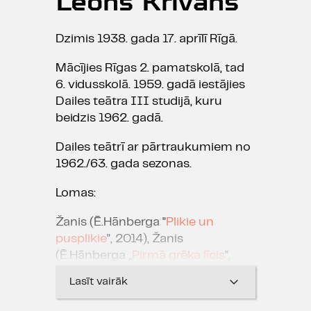
Leons Krivāns
Dzimis 1938. gada 17. aprīlī Rīgā.
Mācījies Rīgas 2. pamatskolā, tad
6. vidusskolā. 1959. gadā iestājies
Dailes teātra III studijā, kuru
beidzis 1962. gadā.
Dailes teātrī ar pārtraukumiem no
1962./63. gada sezonas.
Lomas:
Žanis (Ē.Hānberga "
Plikie un
pusplikie
", 2014), Žanis
(Ē.Hānberga „
Pirmā grēka līcis
",
2012), Jānis Fricis Debestiņš
Lasīt vairāk
(J.Jurkāna „
Dzīvīte, dzīvīte" - II
sērija
, 2008), Pirtnieks (pēc kādreiz