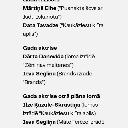
Gada režisors
Mārtiņš Eihe
(“Pusnakts šovs ar
Jūdu Iskariotu”)
Data Tavadze
(“Kaukāziešu krīta
aplis”)
Gada aktrise
Dārta Daneviča
(loma izrādē
“Zēni nav meitenes”)
Ieva Segliņa
(Brands izrādē
“Brands”)
Gada aktrise otrā plāna lomā
Ilze Ķuzule-Skrastiņa
(lomas
izrādē “Kaukāziešu krīta aplis)
Ieva Segliņa
(Māte Terēze izrādē