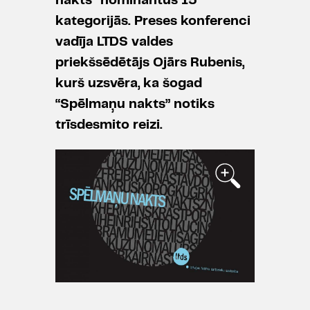
nakts” nominantus 15
kategorijās. Preses konferenci
vadīja LTDS valdes
priekšsēdētājs Ojārs Rubenis,
kurš uzsvēra, ka šogad
“Spēlmaņu nakts” notiks
trīsdesmito reizi.