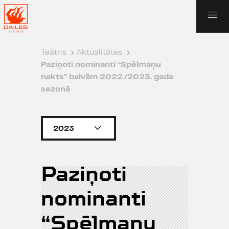
Teātris
›
Aktualitātes
›
Paziņoti nominanti “Spēlmaņu
nakts” balvām 2022./2023. gada
sezonā
2023
Paziņoti
nominanti
“Spēlmaņu