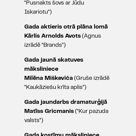
“Pusnakts šovs ar Jūdu
Iskariotu”)
Gada aktieris otrā plāna lomā
Kārlis Arnolds Avots
(Agnus
izrādē “Brands”)
Gada jaunā skatuves
māksliniece
Milēna Miškeviča
(Gruše izrādē
“Kaukāziešu krīta aplis”)
Gada jaundarbs dramaturģijā
Matīss Gricmanis
(“Kur pazuda
valsts”)
Gada kostīmu māksliniece