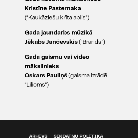
Kristīne Pasternaka
(“Kaukāziešu krīta aplis”)
Gada jaundarbs mūzikā
Jēkabs Jančevskis
(“Brands”)
Gada gaismu vai video
mākslinieks
Oskars Pauliņš
(gaisma izrādē
“Lilioms”)
ARHĪVS
SĪKDATŅU POLITIKA