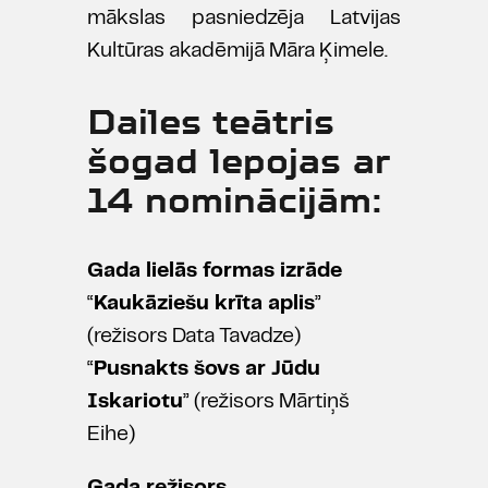
mākslas pasniedzēja Latvijas
Kultūras akadēmijā Māra Ķimele.
Dailes teātris
šogad lepojas ar
14 nominācijām:
Gada lielās formas izrāde
“
Kaukāziešu krīta aplis
”
(režisors Data Tavadze)
“
Pusnakts šovs ar Jūdu
Iskariotu
” (režisors Mārtiņš
Eihe)