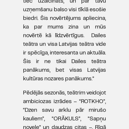
tiec uzaicināts, un par tavu
uzņemšanu balso visi tīklā esošie
biedri. Šis novērtējums apliecina,
ka par mums zina un mūs
novērtē kā līdzvērtīgus. Dailes
teātra un visa Latvijas teātra vide
ir spēcīga, interesanta un aktuāla.
Šis ir ne tikai Dailes teātra
panākums, bet visas Latvijas
kultūras nozares panākums.”
Pēdējās sezonās, teātrim veidojot
ambiciozas izrādes – “ROTKHO”,
“Dzen savu arklu pār mirušo
kauliem”, “ORĀKULS”, “Sapņu
novele” un daudzas citas –, Rīgā