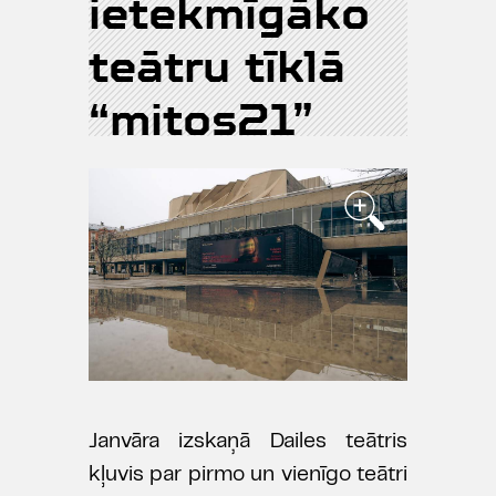
ietekmīgāko
teātru tīklā
“mitos21”
Janvāra izskaņā Dailes teātris
kļuvis par pirmo un vienīgo teātri