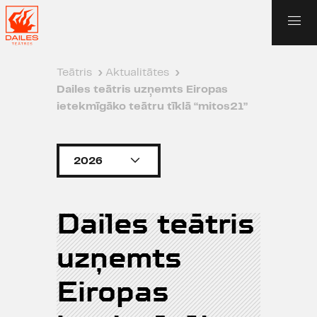
Teātris
›
Aktualitātes
›
Dailes teātris uzņemts Eiropas
ietekmīgāko teātru tīklā “mitos21”
2026
Dailes teātris
uzņemts
Eiropas