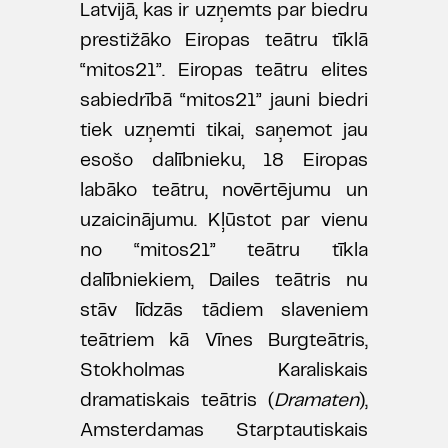
Latvijā, kas ir uzņemts par biedru
prestižāko Eiropas teātru tīklā
“mitos21”. Eiropas teātru elites
sabiedrībā “mitos21” jauni biedri
tiek uzņemti tikai, saņemot jau
esošo dalībnieku, 18 Eiropas
labāko teātru, novērtējumu un
uzaicinājumu. Kļūstot par vienu
no “mitos21” teātru tīkla
dalībniekiem, Dailes teātris nu
stāv līdzās tādiem slaveniem
teātriem kā Vīnes Burgteātris,
Stokholmas Karaliskais
dramatiskais teātris (
Dramaten
),
Amsterdamas Starptautiskais