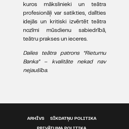
kuros mākslinieki un teātra
profesionāļi var satikties, dalīties
idejās un kritiski izvērtēt teātra
nozīmi mūsdienu sabiedrībā,
teātru prakses un ieceres.
Dailes teātra patrons “Rietumu
Banka” – kvalitāte nekad nav
nejaušība.
ARHĪVS
SĪKDATŅU POLITIKA
PRIVĀTUMA POLITIKA