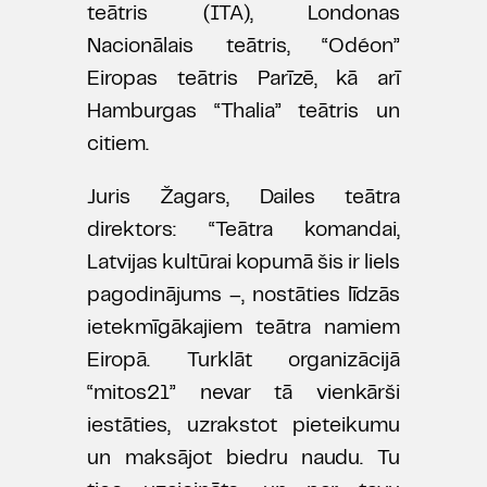
teātris (ITA), Londonas
Nacionālais teātris, “Odéon”
Eiropas teātris Parīzē, kā arī
Hamburgas “Thalia” teātris un
citiem.
Juris Žagars, Dailes teātra
direktors: “Teātra komandai,
Latvijas kultūrai kopumā šis ir liels
pagodinājums –, nostāties līdzās
ietekmīgākajiem teātra namiem
Eiropā. Turklāt organizācijā
“mitos21” nevar tā vienkārši
iestāties, uzrakstot pieteikumu
un maksājot biedru naudu. Tu