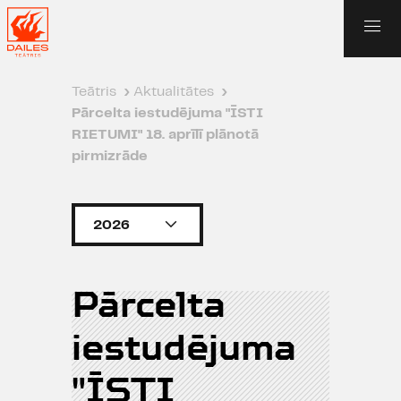
Teātris
›
Aktualitātes
›
Pārcelta iestudējuma "ĪSTI
RIETUMI" 18. aprīlī plānotā
pirmizrāde
2026
Pārcelta
iestudējuma
"ĪSTI