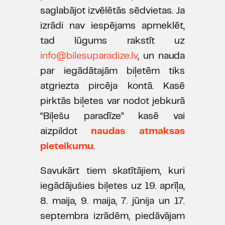
saglabājot izvēlētās sēdvietas. Ja
izrādi nav iespējams apmeklēt,
tad lūgums rakstīt uz
info@bilesuparadize.lv
, un nauda
par iegādātajām biļetēm tiks
atgriezta pircēja kontā. Kasē
pirktās biļetes var nodot jebkurā
“Biļešu paradīze” kasē vai
aizpildot
naudas atmaksas
pieteikumu
.
Savukārt tiem skatītājiem, kuri
iegādājušies biļetes uz 19. aprīļa,
8. maija, 9. maija, 7. jūnija un 17.
septembra izrādēm, piedāvājam