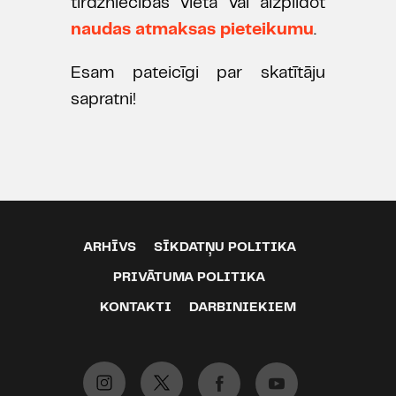
tirdzniecības vietā vai aizpildot
naudas atmaksas pieteikumu
.
Esam pateicīgi par skatītāju
sapratni!
ARHĪVS
SĪKDATŅU POLITIKA
PRIVĀTUMA POLITIKA
KONTAKTI
DARBINIEKIEM