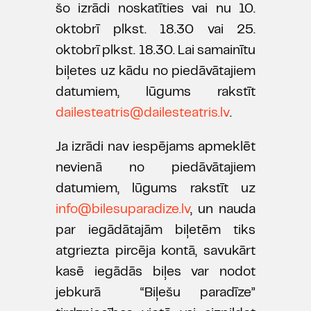
šo izrādi noskatīties vai nu 10.
oktobrī plkst. 18.30 vai 25.
oktobrī plkst. 18.30. Lai samainītu
biļetes uz kādu no piedāvātajiem
datumiem, lūgums rakstīt
dailesteatris@dailesteatris.lv
.
Ja izrādi nav iespējams apmeklēt
nevienā no piedāvātajiem
datumiem, lūgums rakstīt uz
info@bilesuparadize.lv
, un nauda
par iegādātajām biļetēm tiks
atgriezta pircēja kontā, savukārt
kasē iegādās biļes var nodot
jebkurā “Biļešu paradīze”